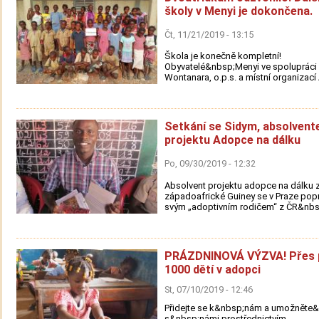
školy v Menyi je dokončena.
Čt, 11/21/2019 - 13:15
Škola je konečně kompletní!
Obyvatelé&nbsp;Menyi ve spolupráci 
Wontanara, o.p.s. a místní organizací 
Setkání se Sidym, absolven
projektu Adopce na dálku
Po, 09/30/2019 - 12:32
Absolvent projektu adopce na dálku 
západoafrické Guiney se v Praze pop
svým „adoptivním rodičem“ z ČR&nbs.
PRÁZDNINOVÁ VÝZVA! Přes 
1000 dětí v adopci
St, 07/10/2019 - 12:46
Přidejte se k&nbsp;nám a umožněte
s&nbsp;námi prostřednictvím