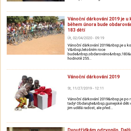
Vánoční dárkování 2019 je u 
během února bude obdarová
183 dětí
Út, 02/04/2020 - 09:19
Vánoční dárkování 2019&nbsp;je u ko
V&nbsp;letošním roce
bude&nbsp;obdarováno&nbsp;183&n
hodnotě 255...
Vánoční dárkování 2019
St, 11/27/2019 - 12:11
Vánoční dárkování 2019&nbsp;je po 
tady! Obdarujte&nbsp;guinejské děti 
jim udělá radost, ale před...
Dvoutřídkám odzvonilo. Dalš