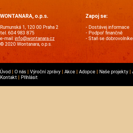
WONTANARA, o.p.s.
Zapoj se:
Rumunská 1, 120 00 Praha 2
Dostávej informace
tel. 604 983 875
Podpoř finančně
e-mail:
info@wontanara.cz
Staň se dobrovolník
© 2020 Wontanara, o.p.s.
Úvod
O nás
Výroční zprávy
Akce
Adopce
Naše projekty
Kontakt
Přihlásit