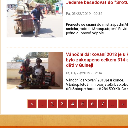
Jedeme besedovat do "Šrotu
Pá, 03/22/2019 - 09:35
Přeneste se snámi do míst západní Afr
smíchu, radosti i&nbsp;utrpení. Poví
jedno dubnové odpole...
Vánoční dárkování 2018 je u 
bylo zakoupeno celkem 314 
děti v Guineji
Út, 01/29/2019 - 12:04
Vánoční dárkování 2018 je u konce.
V&nbsp;letošním roce jste&nbsp;obd
dětí&nbsp;v hodnotě 284.500 Kč. Celk
Previous
‹‹
…
Stránka
2
Stránka
3
Stránka
4
Stránka
5
Stránka
6
Stránka
7
…
Ne
»
Pagination
page
pa