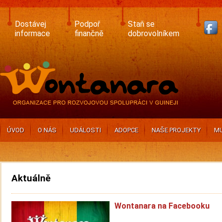
Skip
to
main
Dostávej
Podpoř
Staň se
content
informace
finančně
dobrovolníkem
ÚVOD
O NÁS
UDÁLOSTI
ADOPCE
NAŠE PROJEKTY
MU
Aktuálně
Wontanara na Facebooku