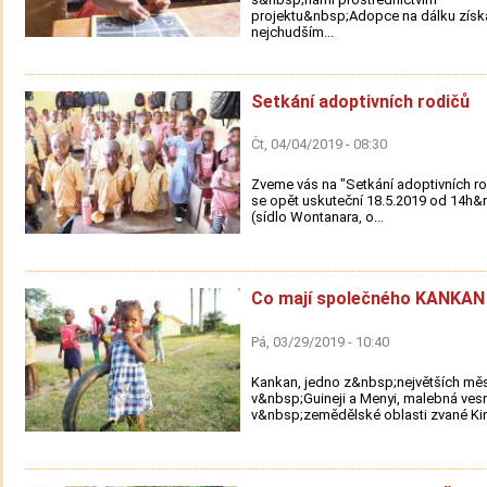
projektu&nbsp;Adopce na dálku získ
nejchudším...
Setkání adoptivních rodičů
Čt, 04/04/2019 - 08:30
Zveme vás na "Setkání adoptivních rod
se opět uskuteční 18.5.2019 od 14h&
(sídlo Wontanara, o...
Co mají společného KANKAN
Pá, 03/29/2019 - 10:40
Kankan, jedno z&nbsp;největších mě
v&nbsp;Guineji a Menyi, malebná ves
v&nbsp;zemědělské oblasti zvané Kindi