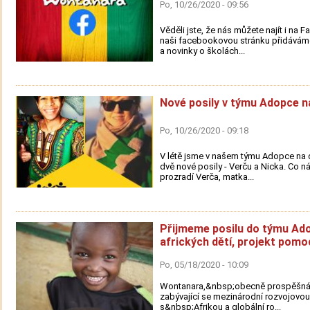
Po, 10/26/2020 - 09:56
Věděli jste, že nás můžete najít i na
naši facebookovou stránku přidáváme
a novinky o školách...
Nové posily v týmu Adopce na
Po, 10/26/2020 - 09:18
V létě jsme v našem týmu Adopce na dá
dvě nové posily - Verču a Nicka. Co 
prozradí Verča, matka...
Přijmeme posilu do týmu Ad
afrických dětí, projekt pomo
Po, 05/18/2020 - 10:09
Wontanara,&nbsp;obecně prospěšná
zabývající se mezinárodní rozvojovou
s&nbsp;Afrikou a globální ro...