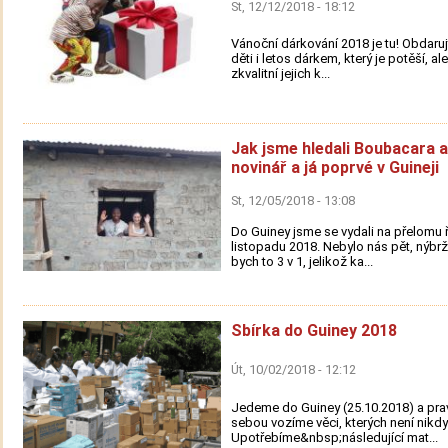
St, 12/12/2018 - 18:12
Vánoční dárkování 2018 je tu! Obdaruj
děti i letos dárkem, který je potěší, a
zkvalitní jejich k...
Jak jsme hledali Boubacara a
novinář a já poprvé v Guineji
St, 12/05/2018 - 13:08
Do Guiney jsme se vydali na přelomu ř
listopadu 2018. Nebylo nás pět, nýbrž 
bych to 3 v 1, jelikož ka...
Sbírka do Guiney 2018
Út, 10/02/2018 - 12:12
Jedeme do Guiney (25.10.2018) a pra
sebou vozíme věci, kterých není nikdy
Upotřebíme&nbsp;následující mat...