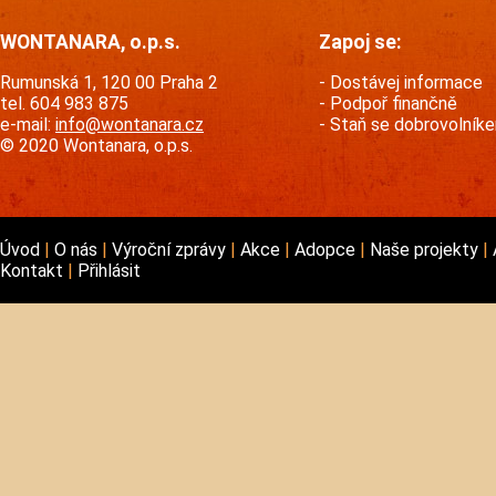
WONTANARA, o.p.s.
Zapoj se:
Rumunská 1, 120 00 Praha 2
Dostávej informace
tel. 604 983 875
Podpoř finančně
e-mail:
info@wontanara.cz
Staň se dobrovolník
© 2020 Wontanara, o.p.s.
Úvod
O nás
Výroční zprávy
Akce
Adopce
Naše projekty
Kontakt
Přihlásit