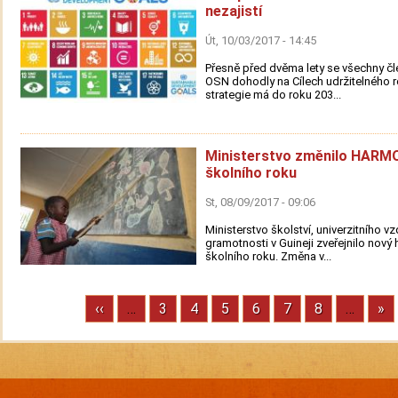
nezajistí
Út, 10/03/2017 - 14:45
Přesně před dvěma lety se všechny č
OSN dohodly na Cílech udržitelného r
strategie má do roku 203...
Ministerstvo změnilo HA
školního roku
St, 08/09/2017 - 09:06
Ministerstvo školství, univerzitního vz
gramotnosti v Guineji zveřejnilo nov
školního roku. Změna v...
Previous
‹‹
…
Stránka
3
Stránka
4
Stránka
5
Stránka
6
Stránka
7
Stránka
8
…
Ne
»
Pagination
page
pa