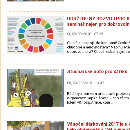
UDRŽITELNÝ ROZVOJ PRO 
seminář nejen pro dobrovoln
St, 05/09/2018 - 07:25
Chceš se zapojit do kampaně Česko&
chudobě a nerovnostem? Naplňuje tě
dobrovolnictví? Chceš získat zajímavé 
Studnařské auto pro Afriku
Pá, 03/23/2018 - 13:47
Rádi bychom vám představili projekt 
organizace Kapka života. Jeho cílem
lidem v&nbsp;Africe, kteří ...
Vánoční dárkování 2017 je u 
bylo obdarováno 194 guinejs