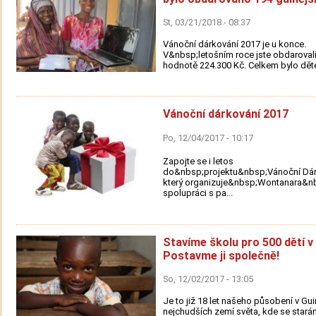
St, 03/21/2018 - 08:37
Vánoční dárkování 2017 je u konce.
V&nbsp;letošním roce jste obdarovali 
hodnotě 224.300 Kč. Celkem bylo děte
Vánoční dárkování 2017
Po, 12/04/2017 - 10:17
Zapojte se i letos
do&nbsp;projektu&nbsp;Vánoční Dár
který organizuje&nbsp;Wontanara&n
spolupráci s pa...
Stavíme školu pro 500 dětí v 
Postavme ji společně!
So, 12/02/2017 - 13:05
Je to již 18 let našeho působení v Guin
nejchudších zemí světa, kde se stará