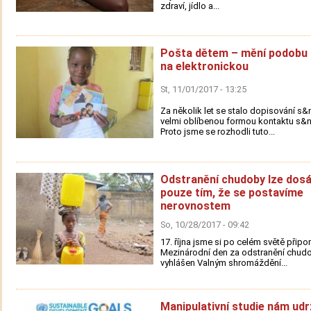
zdraví, jídlo a...
Pošta dětem – mění podobu 
na elektronickou
St, 11/01/2017 - 13:25
Za několik let se stalo dopisování s
velmi oblíbenou formou kontaktu s&n
Proto jsme se rozhodli tuto...
Odstranění chudoby lze dos
pouze tím, že se postavíme
nerovnostem
So, 10/28/2017 - 09:42
17. října jsme si po celém světě připo
Mezinárodní den za odstranění chudob
vyhlášen Valným shromáždění...
Manipulativní studie nám udr