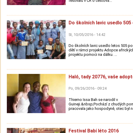
festivalů v ČR o cestová...
Do školních lavic usedlo 505 
St, 10/05/2016 - 14:42
Do školních lavic usedlo letos 505 
dětí v rámci projektu Adopce afrických
projektu pomoci na dálku. ...
Haló, tady 20776, vaše adopt
Po, 09/26/2016 - 09:24
Thierno Issa Bah se narodil v
Guineji.&nbsp;Pochází z chudých po
pracovala jako hospodyně, otec byl n
Festival Babí léto 2016