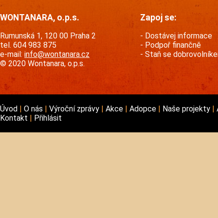
WONTANARA, o.p.s.
Zapoj se:
Rumunská 1, 120 00 Praha 2
Dostávej informace
tel. 604 983 875
Podpoř finančně
e-mail:
info@wontanara.cz
Staň se dobrovolník
© 2020 Wontanara, o.p.s.
Úvod
O nás
Výroční zprávy
Akce
Adopce
Naše projekty
Kontakt
Přihlásit