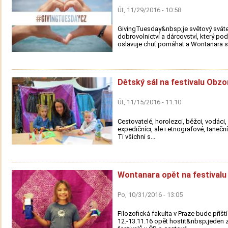
Út, 11/29/2016 - 10:58
GivingTuesday&nbsp;je světový svát
dobrovolnictví a dárcovství, který po
oslavuje chuť pomáhat a Wontanara se
Dětský sál na festivalu Obzo
Út, 11/15/2016 - 11:10
Cestovatelé, horolezci, běžci, vodáci, s
expedičníci, ale i etnografové, taneční
Ti všichni s...
Wontanara opět na festivalu
Po, 10/31/2016 - 13:05
Filozofická fakulta v Praze bude příšt
12.-13.11.16 opět hostit&nbsp;jeden z