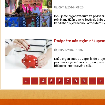
Út, 09/13/2016 - 08:26
Děkujeme organizátorům za pozvání n
ročník multižánrového festivalu&nbs
léto&nbsp;s jedinečnou atmosférou v.
Podpořte nás svým nákupem
Út, 08/23/2016 - 10:32
Naše organizace se zapojila do proje
proto nás nyní můžete podpořit prost
běžného internetového nák...
Previous
‹‹
…
Stránka
4
Stránka
5
Stránka
6
Stránka
7
Stránka
8
Stránka
9
…
Ne
»
Pagination
page
pa