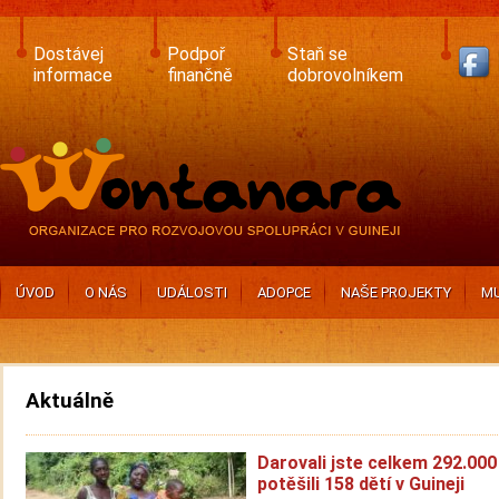
Skip
to
main
Dostávej
Podpoř
Staň se
content
informace
finančně
dobrovolníkem
ÚVOD
O NÁS
UDÁLOSTI
ADOPCE
NAŠE PROJEKTY
MU
Aktuálně
Darovali jste celkem 292.000
potěšili 158 dětí v Guineji