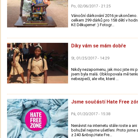
Po, 02/06/2017 - 21:25
Vánoční dárkování 2016 je ukončeno. 
celkem 299 dárků pro 158 dětí v hodn
Kč Děkujeme! :) Fotogr...
Díky vám se mám dobře
St, 01/25/2017 - 14:29
Nikdy nezapomenu, jak moc jste mi p
jsem byla malá. Obklopovala mě tenkr
nebezpečí, ale víte, které ...
Jsme součástí Hate Free zó
Pá, 01/20/2017 - 15:38
Nenávist na internetu stále roste a an
bohužel nejsme ušetřeni. Proto jsme s
z 240 &nbsp;Hate Fre...