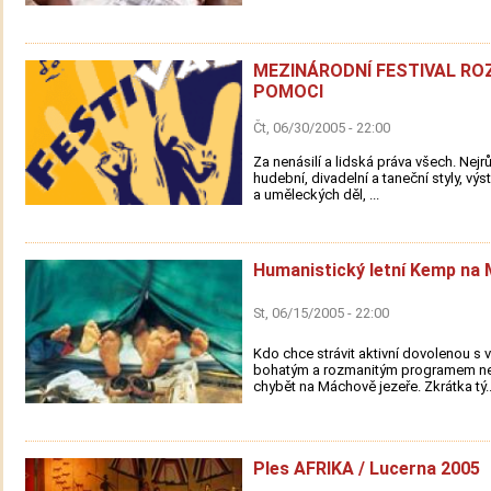
MEZINÁRODNÍ FESTIVAL R
POMOCI
Čt, 06/30/2005 - 22:00
Za nenásilí a lidská práva všech. Nejr
hudební, divadelní a taneční styly, výs
a uměleckých děl, ...
Humanistický letní Kemp na
St, 06/15/2005 - 22:00
Kdo chce strávit aktivní dovolenou s v
bohatým a rozmanitým programem n
chybět na Máchově jezeře. Zkrátka tý..
Ples AFRIKA / Lucerna 2005