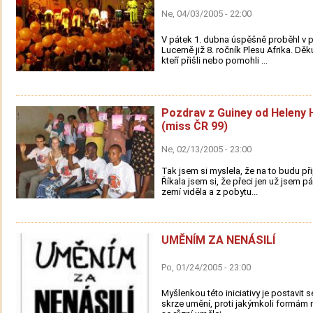
Ne, 04/03/2005 - 22:00
V pátek 1. dubna úspěšně proběhl v 
Lucerně již 8. ročník Plesu Afrika. Dě
kteří přišli nebo pomohli ...
Pozdrav z Guiney od Heleny
(miss ČR 99)
Ne, 02/13/2005 - 23:00
Tak jsem si myslela, že na to budu př
Říkala jsem si, že přeci jen už jsem 
zemí viděla a z pobytu...
UMĚNÍM ZA NENÁSILÍ
Po, 01/24/2005 - 23:00
Myšlenkou této iniciativy je postavit s
skrze umění, proti jakýmkoli formám n