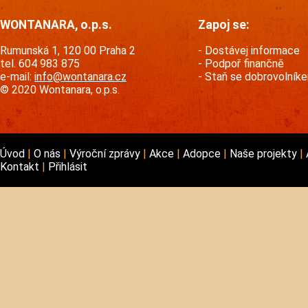
WONTANARA, o.p.s.
Zapoj se:
Rumunská 1, 120 00 Praha 2
Dostávej informace
tel. 604 983 875
Podpoř finančně
e-mail:
info@wontanara.cz
Staň se dobrovolník
© 2020 Wontanara, o.p.s.
Úvod
O nás
Výroční zprávy
Akce
Adopce
Naše projekty
Kontakt
Přihlásit