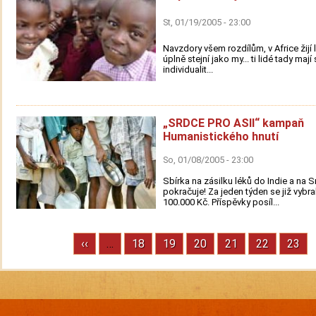
St, 01/19/2005 - 23:00
Navzdory všem rozdílům, v Africe žijí l
úplně stejní jako my... ti lidé tady mají
individualit...
„SRDCE PRO ASII“ kampaň
Humanistického hnutí
So, 01/08/2005 - 23:00
Sbírka na zásilku léků do Indie a na S
pokračuje! Za jeden týden se již vybra
100.000 Kč. Příspěvky posíl...
Previous
‹‹
…
Stránka
18
Stránka
19
Stránka
20
Stránka
21
Stránka
22
Strán
23
Pagination
page