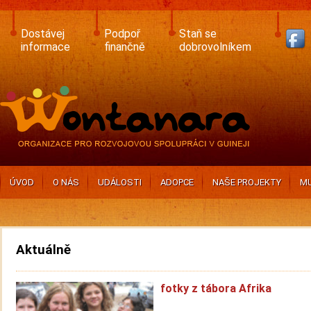
Skip
to
main
Dostávej
Podpoř
Staň se
content
informace
finančně
dobrovolníkem
ÚVOD
O NÁS
UDÁLOSTI
ADOPCE
NAŠE PROJEKTY
MU
Aktuálně
fotky z tábora Afrika