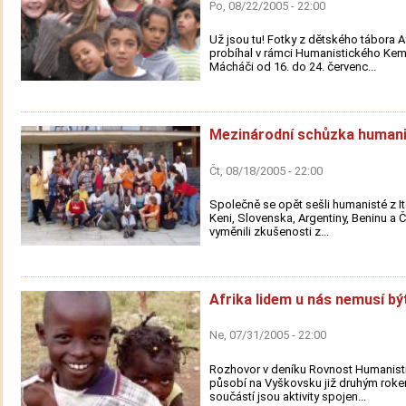
Po, 08/22/2005 - 22:00
Už jsou tu! Fotky z dětského tábora Af
probíhal v rámci Humanistického Ke
Mácháči od 16. do 24. červenc...
Mezinárodní schůzka human
Čt, 08/18/2005 - 22:00
Společně se opět sešli humanisté z Itá
Keni, Slovenska, Argentiny, Beninu a Č
vyměnili zkušenosti z...
Afrika lidem u nás nemusí bý
Ne, 07/31/2005 - 22:00
Rozhovor v deníku Rovnost Humanisti
působí na Vyškovsku již druhým rok
součástí jsou aktivity spojen...