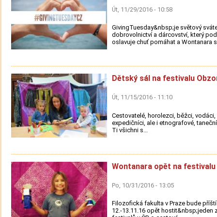
Út, 11/29/2016 - 10:58
GivingTuesday&nbsp;je světový svát
dobrovolnictví a dárcovství, který po
oslavuje chuť pomáhat a Wontanara se
Dětský sál na festivalu Obzo
Út, 11/15/2016 - 11:10
Cestovatelé, horolezci, běžci, vodáci, s
expedičníci, ale i etnografové, taneční
Ti všichni s...
Wontanara opět na festivalu
Po, 10/31/2016 - 13:05
Filozofická fakulta v Praze bude příšt
12.-13.11.16 opět hostit&nbsp;jeden z