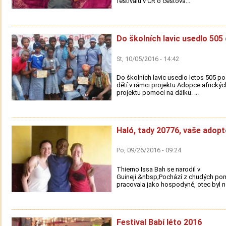
festivalů v ČR o cestová...
Do školních lavic usedlo 505 
St, 10/05/2016 - 14:42
Do školních lavic usedlo letos 505 
dětí v rámci projektu Adopce afrických
projektu pomoci na dálku. ...
Haló, tady 20776, vaše adopt
Po, 09/26/2016 - 09:24
Thierno Issa Bah se narodil v
Guineji.&nbsp;Pochází z chudých po
pracovala jako hospodyně, otec byl n
Festival Babí léto 2016