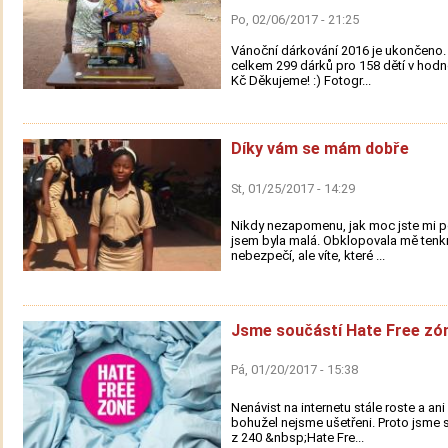
Po, 02/06/2017 - 21:25
Vánoční dárkování 2016 je ukončeno. 
celkem 299 dárků pro 158 dětí v hodn
Kč Děkujeme! :) Fotogr...
Díky vám se mám dobře
St, 01/25/2017 - 14:29
Nikdy nezapomenu, jak moc jste mi p
jsem byla malá. Obklopovala mě tenkr
nebezpečí, ale víte, které ...
Jsme součástí Hate Free zó
Pá, 01/20/2017 - 15:38
Nenávist na internetu stále roste a an
bohužel nejsme ušetřeni. Proto jsme s
z 240 &nbsp;Hate Fre...