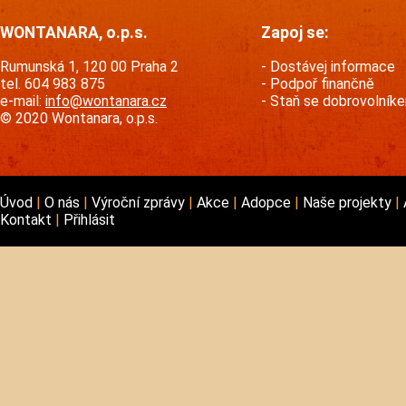
WONTANARA, o.p.s.
Zapoj se:
Rumunská 1, 120 00 Praha 2
Dostávej informace
tel. 604 983 875
Podpoř finančně
e-mail:
info@wontanara.cz
Staň se dobrovolník
© 2020 Wontanara, o.p.s.
Úvod
O nás
Výroční zprávy
Akce
Adopce
Naše projekty
Kontakt
Přihlásit