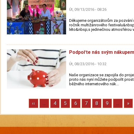
Út, 09/13/2016 - 08:26
Děkujeme organizátorům za pozvání n
ročník multižánrového festivalu&nbs
léto&nbsp;s jedinečnou atmosférou v.
Podpořte nás svým nákupem
Út, 08/23/2016 - 10:32
Naše organizace se zapojila do proje
proto nás nyní můžete podpořit prost
běžného internetového nák...
Previous
‹‹
…
Stránka
4
Stránka
5
Stránka
6
Stránka
7
Stránka
8
Stránka
9
…
Ne
»
Pagination
page
pa