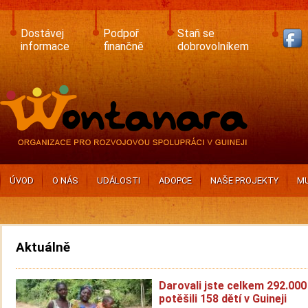
Skip
to
main
Dostávej
Podpoř
Staň se
content
informace
finančně
dobrovolníkem
ÚVOD
O NÁS
UDÁLOSTI
ADOPCE
NAŠE PROJEKTY
MU
Aktuálně
Darovali jste celkem 292.000
potěšili 158 dětí v Guineji