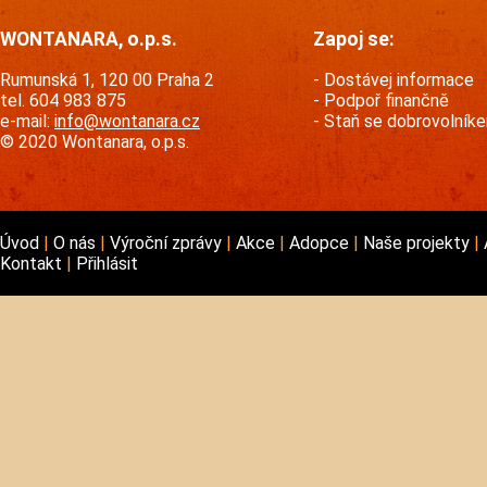
WONTANARA, o.p.s.
Zapoj se:
Rumunská 1, 120 00 Praha 2
Dostávej informace
tel. 604 983 875
Podpoř finančně
e-mail:
info@wontanara.cz
Staň se dobrovolník
© 2020 Wontanara, o.p.s.
Úvod
O nás
Výroční zprávy
Akce
Adopce
Naše projekty
Kontakt
Přihlásit