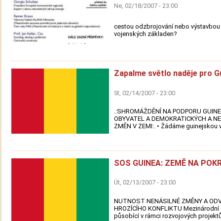
Ne, 02/18/2007 - 23:00
cestou odzbrojování nebo výstavbou
vojenských základen?
Zapalme světlo naděje pro G
St, 02/14/2007 - 23:00
.:SHROMÁŽDĚNÍ NA PODPORU GUIN
OBYVATEL A DEMOKRATICKÝCH A N
ZMĚN V ZEMI:. • Žádáme guinejskou vl
SOS GUINEA: ZEMĚ NA POKR
Út, 02/13/2007 - 23:00
NUTNOST NENÁSILNÉ ZMĚNY A ODV
HROZÍCÍHO KONFLIKTU Mezinárodní 
působící v rámci rozvojových projektů 