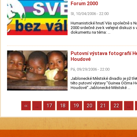
Forum 2000
St, 10/04/2006 - 22:00
Humanistické hnutí Vás společně s 
2000 srdečně zve k veřejné diskuzi s 
dokumentu na téma: ...
Putovní výstava fotografií H
Houdové
Pá, 09/29/2006 - 22:00
Jablonecké Městské divadlo je již tře
této putovní výstavy "Guinea Očima H
Houdové".Jablonecké Městské ...
Previous
‹‹
…
Stránka
17
Stránka
18
Stránka
19
Stránka
20
Stránka
21
Stránka
22
…
Pagination
page