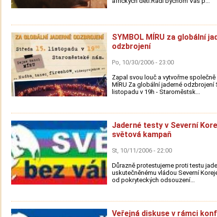
afrických dětí.Rádí bychom Vás p...
SYMBOL MÍRU za globální ja
odzbrojení
Po, 10/30/2006 - 23:00
Zapal svou louč a vytvořme společn
MÍRU Za globální jaderné odzbrojení 
listopadu v 19h - Staroměstsk...
Jaderné testy v Severní Korej
světová kampaň
St, 10/11/2006 - 22:00
Důrazně protestujeme proti testu jad
uskutečněnému vládou Severní Koreje
od pokryteckých odsouzení...
Veřejná diskuse v rámci kon