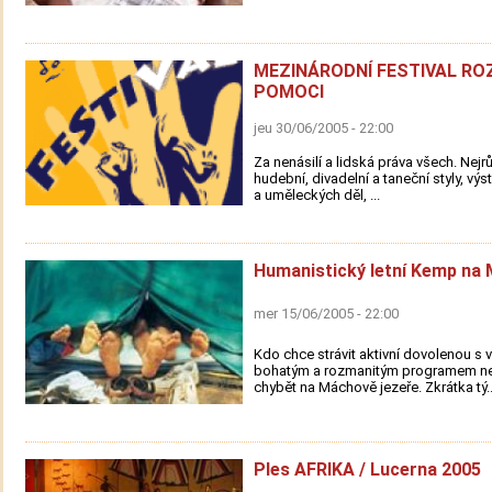
MEZINÁRODNÍ FESTIVAL R
POMOCI
jeu 30/06/2005 - 22:00
Za nenásilí a lidská práva všech. Nejr
hudební, divadelní a taneční styly, výs
a uměleckých děl, ...
Humanistický letní Kemp na
mer 15/06/2005 - 22:00
Kdo chce strávit aktivní dovolenou s v
bohatým a rozmanitým programem n
chybět na Máchově jezeře. Zkrátka tý..
Ples AFRIKA / Lucerna 2005