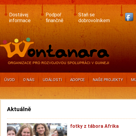
Skip
to
main
Dostávej
Podpoř
Staň se
content
informace
finančně
dobrovolníkem
ÚVOD
O NÁS
UDÁLOSTI
ADOPCE
NAŠE PROJEKTY
MU
Aktuálně
fotky z tábora Afrika