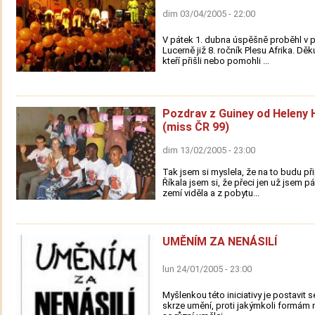
dim 03/04/2005 - 22:00
V pátek 1. dubna úspěšně proběhl v 
Lucerně již 8. ročník Plesu Afrika. Dě
kteří přišli nebo pomohli ...
Pozdrav z Guiney od Heleny
(miss ČR 99)
dim 13/02/2005 - 23:00
Tak jsem si myslela, že na to budu př
Říkala jsem si, že přeci jen už jsem 
zemí viděla a z pobytu...
UMĚNÍM ZA NENÁSILÍ
lun 24/01/2005 - 23:00
Myšlenkou této iniciativy je postavit s
skrze umění, proti jakýmkoli formám n