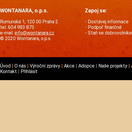
WONTANARA, o.p.s.
Zapoj se:
Rumunská 1, 120 00 Praha 2
Dostávej informace
tel. 604 983 875
Podpoř finančně
e-mail:
info@wontanara.cz
Staň se dobrovolník
© 2020 Wontanara, o.p.s.
Úvod
O nás
Výroční zprávy
Akce
Adopce
Naše projekty
Kontakt
Přihlásit