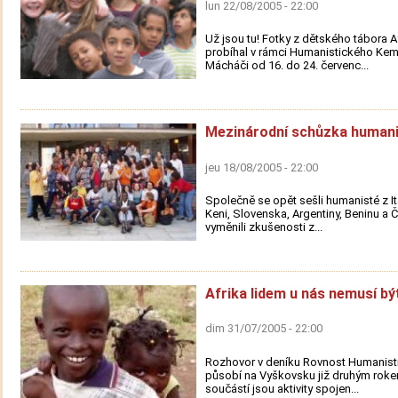
lun 22/08/2005 - 22:00
Už jsou tu! Fotky z dětského tábora Af
probíhal v rámci Humanistického Ke
Mácháči od 16. do 24. červenc...
Mezinárodní schůzka human
jeu 18/08/2005 - 22:00
Společně se opět sešli humanisté z Itá
Keni, Slovenska, Argentiny, Beninu a Č
vyměnili zkušenosti z...
Afrika lidem u nás nemusí bý
dim 31/07/2005 - 22:00
Rozhovor v deníku Rovnost Humanisti
působí na Vyškovsku již druhým rok
součástí jsou aktivity spojen...