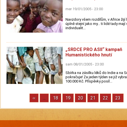
mer 19/01/2005 - 23:00
Navzdory všem rozdílům, v Africe žijí l
úplně stejní jako my... ti lidé tady mají
individualit...
„SRDCE PRO ASII“ kampaň
Humanistického hnutí
sam 08/01/2005 - 23:00
Sbírka na zásilku léků do Indie a na S
pokračuje! Za jeden týden se již vybra
100.000 Kč. Příspěvky posíl...
Previous
‹‹
…
Stránka
18
Stránka
19
Stránka
20
Stránka
21
Stránka
22
Strán
23
Pagination
page