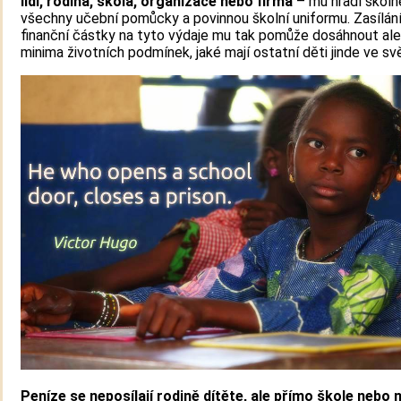
lidí, rodina, škola, organizace nebo firma
– mu hradí školn
všechny učební pomůcky a povinnou školní uniformu. Zasílán
finanční částky na tyto výdaje mu tak pomůže dosáhnout al
minima životních podmínek, jaké mají ostatní děti jinde ve sv
Peníze se neposílají rodině dítěte, ale přímo škole nebo 