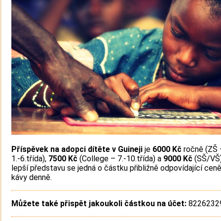
Příspěvek na adopci dítěte v Guineji
je
6000 Kč
ročně (ZŠ 
1.-6.třída),
7500 Kč
(College – 7.-10.třída) a
9000 Kč
(SŠ/VŠ)
lepší představu se jedná o částku přibližně odpovídající cen
kávy denně.
Můžete také přispět jakoukoli částkou na účet:
82262329