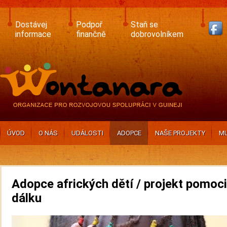
Skip
to
main
Dostávej
Podpoř
Staň se
content
informace
finančně
dobrovolníkem
ÚVOD
O NÁS
UDÁLOSTI
ADOPCE
NAŠE PROJEKTY
MU
Adopce afrických dětí / projekt pomoci
dálku