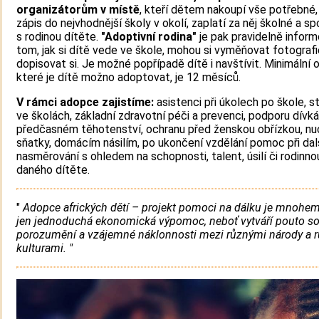
organizátorům v místě
, kteří dětem nakoupí vše potřebné, 
zápis do nejvhodnější školy v okolí, zaplatí za něj školné a sp
s rodinou dítěte.
"Adoptivní rodina"
je pak pravidelně infor
tom, jak si dítě vede ve škole, mohou si vyměňovat fotografi
dopisovat si. Je možné popřípadě dítě i navštívit. Minimální 
které je dítě možno adoptovat, je 12 měsíců.
V rámci adopce zajistíme:
asistenci při úkolech po škole, s
ve školách, základní zdravotní péči a prevenci, podporu dívká
předčasném těhotenství, ochranu před ženskou obřízkou, n
sňatky, domácím násilím, po ukončení vzdělání pomoc při da
nasměrování s ohledem na schopnosti, talent, úsilí či rodinno
daného dítěte.
"
Adopce afrických dětí – projekt pomoci na dálku je mnohem
jen jednoduchá ekonomická výpomoc, neboť vytváří pouto soli
porozumění a vzájemné náklonnosti mezi různými národy a 
kulturami. "