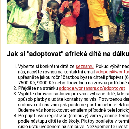
Jak si "adoptovat" africké dítě na dálk
Vyberte si konkrétní dítě ze
seznamu
. Pokud výběr ne
nás, napište rovnou na kontaktní email
adopce@wontan
upřesněte jakou roční částkou byste chtěli přispívat (
7500 Kč, 9000 Kč nebo libovolnou na zrovna potřebné d
Přejděte na stránku
adopce.wontanara.cz/adoptovat
Vyplňte darovací smlouvu pro vámi vybrané dítě, kde s
způsob platby a udáte kontakty na vás. Potvrzenou da
smlouvu od nás vám pak pošleme poštou nebo elektron
Budeme vás kontaktovat emailem případně telefonicky
Po přijetí vaší registrace (smlouvy) vám vyplníme term
podle nástupu dítěte do školy. Platby posílejte v term
číslo účtu uvedeném na smlouvě. Nezapomeňte uvést 