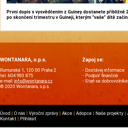
První dopis s vysvědčením z Guiney dostanete přibližně 
po skončení trimestru v Guineji, kterým "vaše" dítě začín
WONTANARA, o.p.s.
Zapoj se:
Rumunská 1, 120 00 Praha 2
Dostávej informace
tel. 604 983 875
Podpoř finančně
e-mail:
info@wontanara.cz
Staň se dobrovolník
© 2020 Wontanara, o.p.s.
Úvod
O nás
Výroční zprávy
Akce
Adopce
Naše projekty
Kontakt
Přihlásit