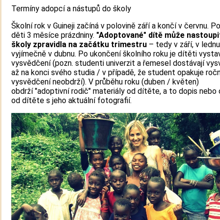
Termíny adopcí a nástupů do školy
Školní rok v Guineji začíná v polovině září a končí v červnu. P
děti 3 měsíce prázdniny.
"Adoptované" dítě může nastoupi
školy zpravidla na začátku trimestru
– tedy v září, v lednu
vyjímečně v dubnu. Po ukončení školního roku je dítěti vyst
vysvědčení (pozn. studenti univerzit a řemesel dostávají vy
až na konci svého studia / v případě, že student opakuje ročn
vysvědčení neobdrží). V průběhu roku (duben / květen)
obdrží "adoptivní rodič" materiály od dítěte, a to dopis nebo
od dítěte s jeho aktuální fotografií.