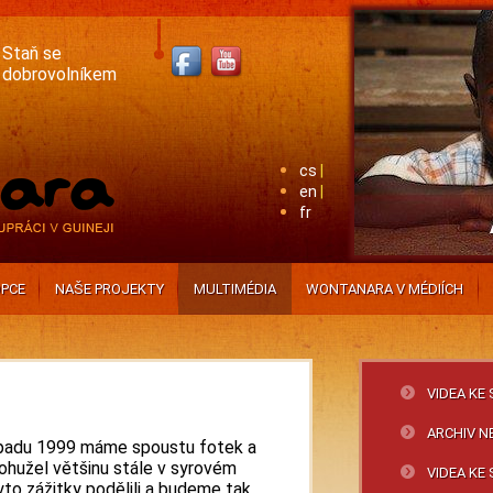
Staň se
dobrovolníkem
cs
en
fr
PCE
NAŠE PROJEKTY
MULTIMÉDIA
WONTANARA V MÉDIÍCH
VIDEA KE
ARCHIV 
topadu 1999 máme spoustu fotek a
 bohužel většinu stále v syrovém
VIDEA KE
yto zážitky podělili a budeme tak