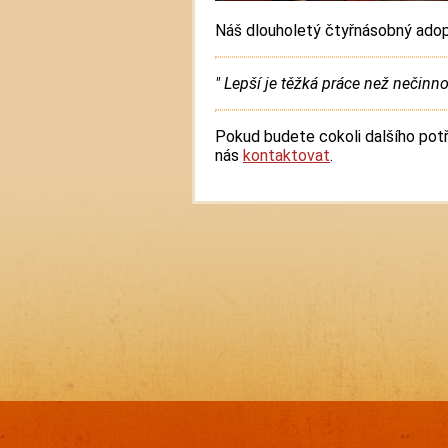
Náš dlouholetý čtyřnásobný adop
" Lepší je těžká práce než nečinno
Pokud budete cokoli dalšího potř
nás
kontaktovat
.