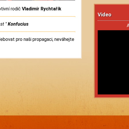
tivní rodič
Vladimír Rychtařík
Video
st "
Konfucius
A
ebovat pro naši propagaci, neváhejte