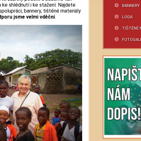
ke shlédnutí i ke stažení. Najdete
BANNERY
polupráci, bannery, tištěné materiály
poru jsme velmi vděční
.
LOGA
TIŠTĚNÉ 
FOTOGAL