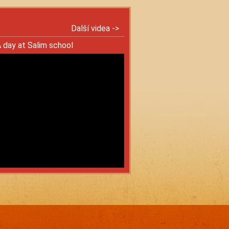
Další videa ->
 day at Salim school