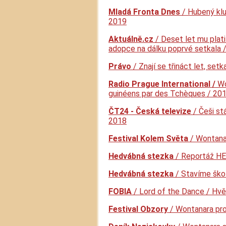
Mladá Fronta Dnes
/ Hubený kluk
2019
Aktuálně.cz
/ Deset let mu platil
adopce na dálku poprvé setkala 
Právo
/ Znají se třináct let, set
Radio Prague International /
Wo
guinéens par des Tchèques / 20
ČT24 - Česká televize
/ Češi st
2018
Festival Kolem Světa
/ Wontana
Hedvábná stezka
/ Reportáž HE
Hedvábná stezka
/ Stavíme ško
FOBIA
/ Lord of the Dance / Hvě
Festival Obzory
/ Wontanara pro