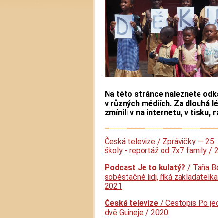
Na této stránce naleznete odk
v různých médiích. Za dlouhá l
zmínili v na internetu, v tisku, r
Česká televize / Zprávičky — 25.
školy - reportáž od 7x7 family / 
Podcast Je to kulatý?
/ Táňa B
soběstačné lidi, říká zakladatelk
2021
Česká televize
/ Cestopis Po je
dvě Guineje / 2020