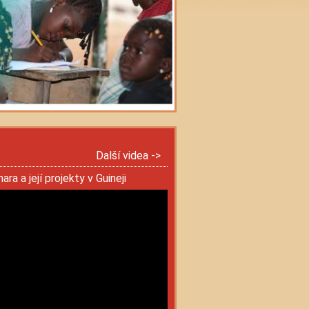
Další videa ->
ra a její projekty v Guineji