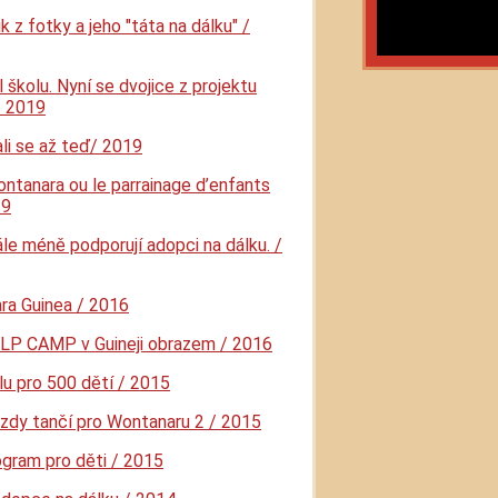
 z fotky a jeho "táta na dálku" /
 školu. Nyní se dvojice z projektu
/ 2019
kali se až teď/ 2019
ntanara ou le parrainage d’enfants
19
ále méně podporují adopci na dálku. /
ra Guinea / 2016
LP CAMP v Guineji obrazem / 2016
lu pro 500 dětí
/ 2015
zdy tančí pro Wontanaru 2 / 2015
gram pro děti / 2015