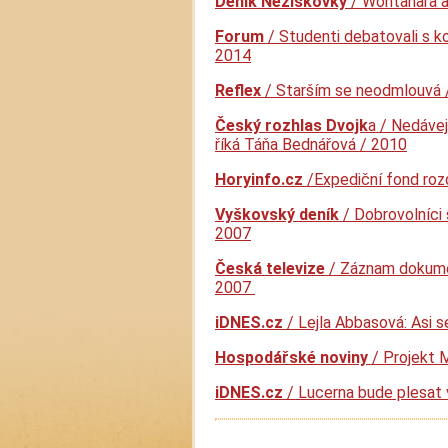
Deník Neziskovky
/ Wontanara a
Forum
/ Studenti debatovali s k
2014
Reflex
/ Starším se neodmlouvá 
Český rozhlas Dvojk
a / Nedávej
říká Táňa Bednářová / 2010
Horyinfo.cz
/Expediční fond rozd
Vyškovský deník
/ Dobrovolníci 
2007
Česká televize
/ Záznam dokume
2007
iDNES.cz
/ Lejla Abbasová: Asi 
Hospodářské noviny
/ Projekt 
iDNES.cz
/ Lucerna bude plesat 