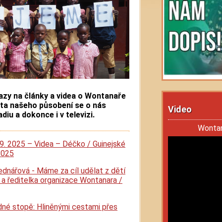
azy na články a videa o Wontanaře
éta našeho působení se o nás
Video
adiu a dokonce i v televizi.
Wontana
 9. 2025 – Videa – Déčko / Guinejské
2025
ednářová - Máme za cíl udělat z dětí
a a ředitelka organizace Wontanara /
dné stopě: Hliněnými cestami přes