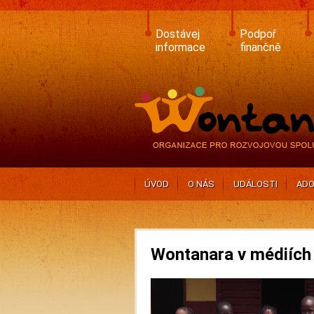
Skip
to
main
Dostávej
Podpoř
content
informace
finančně
ÚVOD
O NÁS
UDÁLOSTI
ADO
Wontanara v médiích