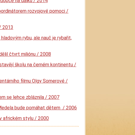
dopce na dálku / 2014
oordinátorem rozvojové pomoci /
/ 2013
 hladovým rybu, ale nauč je rybařit,
ělil čtvrt miliónu / 2008
stavějí školu na černém kontinentu /
ntárního filmu Olgy Somerové /
sem se lehce zbláznila / 2007
Medela bude pomáhat dětem / 2006
v africkém stylu / 2000