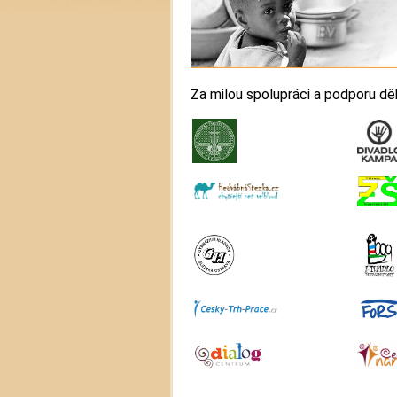
Za milou spolupráci a podporu d