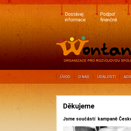
Skip
to
main
Dostávej
Podpoř
content
informace
finančně
ÚVOD
O NÁS
UDÁLOSTI
ADO
Děkujeme
Jsme součástí kampaně Česko