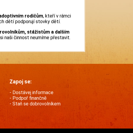
adoptivním rodičům
, kteří v rámci
ch dětí podporují stovky dětí.
rovolníkům, stážistům a dalším
 si naši činnost neumíme přestavit.
Zapoj se:
Dostávej informace
Podpoř finančně
Staň se dobrovolníkem