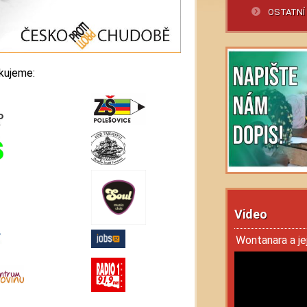
OSTATNÍ
ěkujeme:
Video
Wontanara a jej