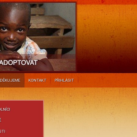
DĚKUJEME
KONTAKT
PŘIHLÁSIT
LNÍCI
É
STI