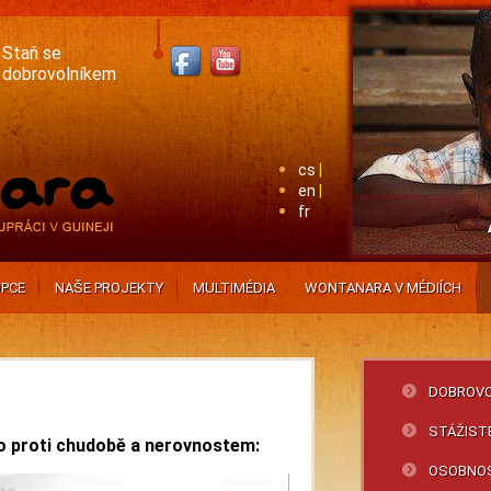
Staň se
dobrovolníkem
cs
en
fr
PCE
NAŠE PROJEKTY
MULTIMÉDIA
WONTANARA V MÉDIÍCH
DOBROVO
STÁŽIST
 proti chudobě a nerovnostem:
OSOBNO