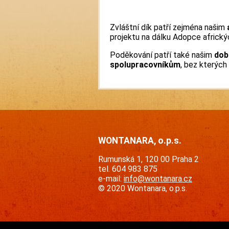
Zvláštní dík patří zejména našim
projektu na dálku Adopce africký
Poděkování patří také našim
dob
spolupracovníkům
, bez kterých
WONTANARA, o.p.s.
Rumunská 1, 120 00 Praha 2
tel. 604 983 875
e-mail:
info@wontanara.cz
© 2020 Wontanara, o.p.s.