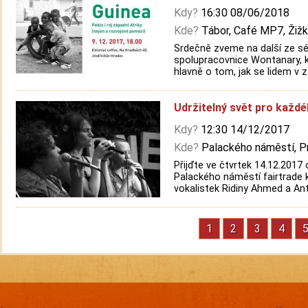
Kdy?
16:30 08/06/2018
Kde?
Tábor, Café MP7, Žiž
Srdečně zveme na další ze sé
spolupracovnice Wontanary, kt
hlavně o tom, jak se lidem v z.
Udržitelný svět pro každ
Kdy?
12:30 14/12/2017
Kde?
Palackého náměstí, P
Přijďte ve čtvrtek 14.12.201
Palackého náměstí fairtrade 
vokalistek Ridiny Ahmed a Ant.
Stránka
1
Stránka
2
Stránka
3
Strán
4
S
Pagination