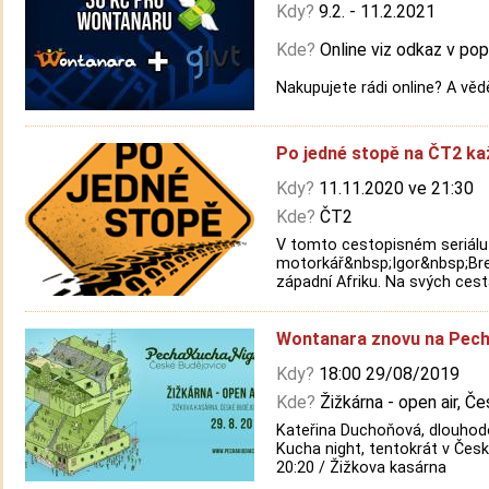
Kdy?
9.2. - 11.2.2021
Kde?
Online viz odkaz v pop
Nakupujete rádi online? A věd
Po jedné stopě na ČT2 ka
Kdy?
11.11.2020 ve 21:30
Kde?
ČT2
V tomto cestopisném seriálu
motorkář&nbsp;Igor&nbsp;Bre
západní Afriku. Na svých cestá
Wontanara znovu na Pech
Kdy?
18:00 29/08/2019
Kde?
Žižkárna - open air, Č
Kateřina Duchoňová, dlouhod
Kucha night, tentokrát v Česk
20:20 / Žižkova kasárna