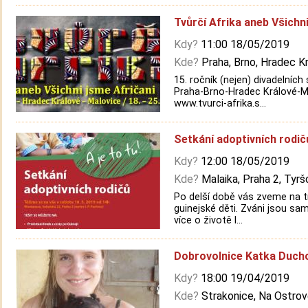
Tvůrčí Afrika aneb Všichni
Kdy?
11:00 18/05/2019
Kde?
Praha, Brno, Hradec K
15. ročník (nejen) divadelních
Praha-Brno-Hradec Králové-Ma
www.tvurci-afrika.s...
Setkání adoptivních rodič
Kdy?
12:00 18/05/2019
Kde?
Malaika, Praha 2, Tyrš
Po delší době vás zveme na tra
guinejské děti. Zváni jsou sa
více o životě l...
Dobrovolnice Katka Duch
Kdy?
18:00 19/04/2019
Kde?
Strakonice, Na Ostro