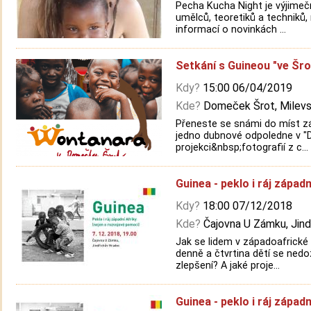
Pecha Kucha Night je výjimečn
umělců, teoretiků a techniků
informací o novinkách ...
Setkání s Guineou "ve Šro
Kdy?
15:00 06/04/2019
Kde?
Domeček Šrot, Milevs
Přeneste se snámi do míst záp
jedno dubnové odpoledne v "
projekci&nbsp;fotografií z c...
Guinea - peklo i ráj západn
Kdy?
18:00 07/12/2018
Kde?
Čajovna U Zámku, Jind
Jak se lidem v západoafrické 
denně a čtvrtina dětí se nedo
zlepšení? A jaké proje...
Guinea - peklo i ráj západn