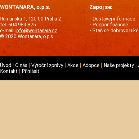
WONTANARA, o.p.s.
Zapoj se:
Rumunská 1, 120 00 Praha 2
Dostávej informace
tel. 604 983 875
Podpoř finančně
e-mail:
info@wontanara.cz
Staň se dobrovolník
© 2020 Wontanara, o.p.s.
Úvod
O nás
Výroční zprávy
Akce
Adopce
Naše projekty
Kontakt
Přihlásit