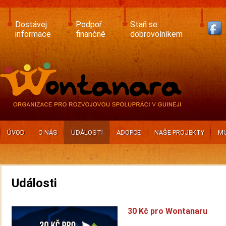
Skip
to
main
Dostávej
Podpoř
Staň se
content
informace
finančně
dobrovolníkem
ÚVOD
O NÁS
UDÁLOSTI
ADOPCE
NAŠE PROJEKTY
MU
Události
30 Kč pro Wontanaru