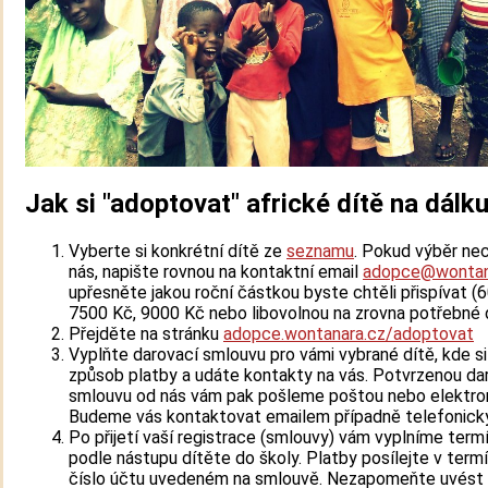
Jak si "adoptovat" africké dítě na dálk
Vyberte si konkrétní dítě ze
seznamu
. Pokud výběr ne
nás, napište rovnou na kontaktní email
adopce@wontan
upřesněte jakou roční částkou byste chtěli přispívat (
7500 Kč, 9000 Kč nebo libovolnou na zrovna potřebné d
Přejděte na stránku
adopce.wontanara.cz/adoptovat
Vyplňte darovací smlouvu pro vámi vybrané dítě, kde s
způsob platby a udáte kontakty na vás. Potvrzenou da
smlouvu od nás vám pak pošleme poštou nebo elektron
Budeme vás kontaktovat emailem případně telefonicky
Po přijetí vaší registrace (smlouvy) vám vyplníme term
podle nástupu dítěte do školy. Platby posílejte v term
číslo účtu uvedeném na smlouvě. Nezapomeňte uvést 