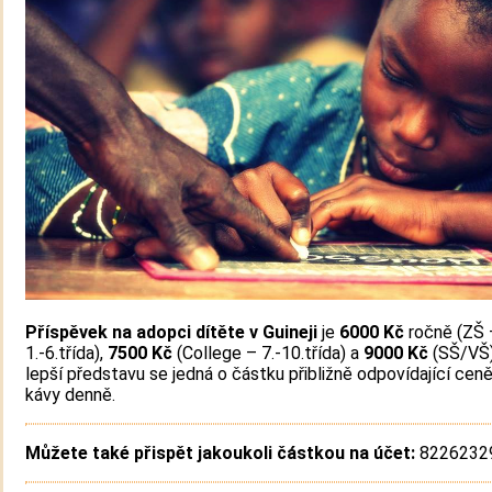
Příspěvek na adopci dítěte v Guineji
je
6000 Kč
ročně (ZŠ 
1.-6.třída),
7500 Kč
(College – 7.-10.třída) a
9000 Kč
(SŠ/VŠ)
lepší představu se jedná o částku přibližně odpovídající cen
kávy denně.
Můžete také přispět jakoukoli částkou na účet:
82262329