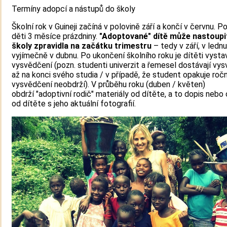
Termíny adopcí a nástupů do školy
Školní rok v Guineji začíná v polovině září a končí v červnu. P
děti 3 měsíce prázdniny.
"Adoptované" dítě může nastoupi
školy zpravidla na začátku trimestru
– tedy v září, v lednu
vyjímečně v dubnu. Po ukončení školního roku je dítěti vyst
vysvědčení (pozn. studenti univerzit a řemesel dostávají vy
až na konci svého studia / v případě, že student opakuje ročn
vysvědčení neobdrží). V průběhu roku (duben / květen)
obdrží "adoptivní rodič" materiály od dítěte, a to dopis nebo
od dítěte s jeho aktuální fotografií.