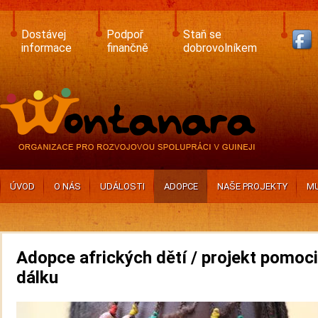
Skip
to
main
Dostávej
Podpoř
Staň se
content
informace
finančně
dobrovolníkem
ÚVOD
O NÁS
UDÁLOSTI
ADOPCE
NAŠE PROJEKTY
MU
Adopce afrických dětí / projekt pomoci
dálku