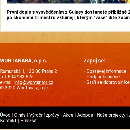
První dopis s vysvědčením z Guiney dostanete přibližně 
po skončení trimestru v Guineji, kterým "vaše" dítě začín
WONTANARA, o.p.s.
Zapoj se:
Rumunská 1, 120 00 Praha 2
Dostávej informace
tel. 604 983 875
Podpoř finančně
e-mail:
info@wontanara.cz
Staň se dobrovolník
© 2020 Wontanara, o.p.s.
Úvod
O nás
Výroční zprávy
Akce
Adopce
Naše projekty
Kontakt
Přihlásit