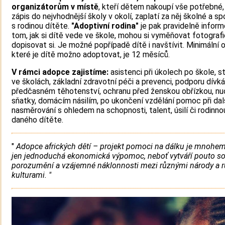
organizátorům v místě
, kteří dětem nakoupí vše potřebné, 
zápis do nejvhodnější školy v okolí, zaplatí za něj školné a sp
s rodinou dítěte.
"Adoptivní rodina"
je pak pravidelně infor
tom, jak si dítě vede ve škole, mohou si vyměňovat fotografi
dopisovat si. Je možné popřípadě dítě i navštívit. Minimální 
které je dítě možno adoptovat, je 12 měsíců.
V rámci adopce zajistíme:
asistenci při úkolech po škole, s
ve školách, základní zdravotní péči a prevenci, podporu dívká
předčasném těhotenství, ochranu před ženskou obřízkou, n
sňatky, domácím násilím, po ukončení vzdělání pomoc při da
nasměrování s ohledem na schopnosti, talent, úsilí či rodinno
daného dítěte.
"
Adopce afrických dětí – projekt pomoci na dálku je mnohem
jen jednoduchá ekonomická výpomoc, neboť vytváří pouto soli
porozumění a vzájemné náklonnosti mezi různými národy a 
kulturami. "