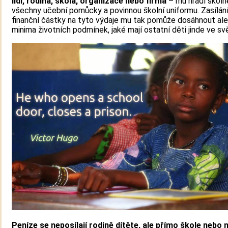
lidí, rodina, škola, organizace nebo firma
– mu hradí školn
všechny učební pomůcky a povinnou školní uniformu. Zasílán
finanční částky na tyto výdaje mu tak pomůže dosáhnout al
minima životních podmínek, jaké mají ostatní děti jinde ve sv
Peníze se neposílají rodině dítěte, ale přímo škole nebo 