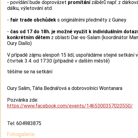
- povídání bude doprovázet
promítání
záběrů např. z dárková
dálku, výletování atd.
-
fair trade obchůdek
s originálními předměty z Guiney
-
čas od 17 do 18h. je možné využít k individuálním dota
konkrétním dětem
z oblasti Dar-es-Salam (koordinátor M
Oury Diallo)
V případě zájmu alespoň 15 lidí, uspořádáme stejné setkání 
čtvrtek 3.4. od 17:30 (případně v dalším městě)
těšíme se na setkání
Oury Salim, Táňa Bednářová a dobrovolníci Wontanara
Pozvánka zde:
https://www.facebook.com/events/1465300357020550/
Tel: 604983875
Fotogalerie