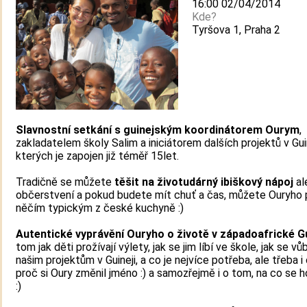
16:00 02/04/2014
Kde?
Tyršova 1, Praha 2
Slavnostní setkání s guinejským koordinátorem Ourym
,
zakladatelem školy Salim a iniciátorem dalších projektů v Guin
kterých je zapojen již téměř 15let.
Tradičně se můžete
těšit na životudárný ibiškový nápoj
ale
občerstvení a pokud budete mít chuť a čas, můžete Ouryho 
něčím typickým z české kuchyně :)
Autentické vyprávění Ouryho o životě v západoafrické Gu
tom jak děti prožívají výlety, jak se jim líbí ve škole, jak se vů
našim projektům v Guineji, a co je nejvíce potřeba, ale třeba i
proč si Oury změnil jméno :) a samozřejmě i o tom, na co se 
:)