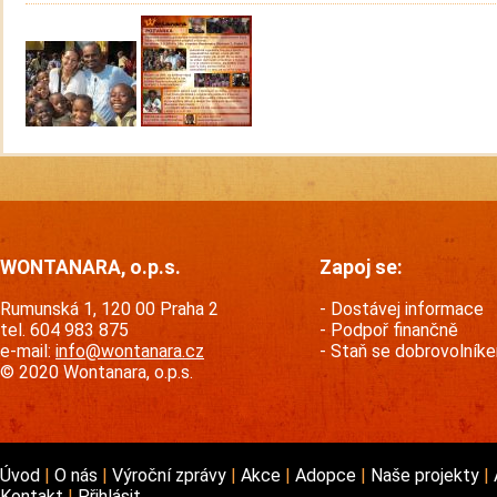
WONTANARA, o.p.s.
Zapoj se:
Rumunská 1, 120 00 Praha 2
Dostávej informace
tel. 604 983 875
Podpoř finančně
e-mail:
info@wontanara.cz
Staň se dobrovolník
© 2020 Wontanara, o.p.s.
Úvod
O nás
Výroční zprávy
Akce
Adopce
Naše projekty
Kontakt
Přihlásit