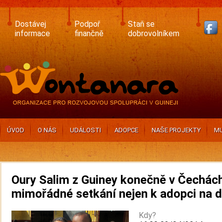
Skip
to
main
Dostávej
Podpoř
Staň se
content
informace
finančně
dobrovolníkem
ÚVOD
O NÁS
UDÁLOSTI
ADOPCE
NAŠE PROJEKTY
MU
Oury Salim z Guiney konečně v Čechách
mimořádné setkání nejen k adopci na d
Kdy?