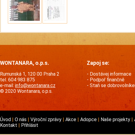
WONTANARA, o.p.s.
Zapoj se:
Rumunská 1, 120 00 Praha 2
Dostávej informace
tel. 604 983 875
Podpoř finančně
e-mail:
info@wontanara.cz
Staň se dobrovolník
© 2020 Wontanara, o.p.s.
Úvod
O nás
Výroční zprávy
Akce
Adopce
Naše projekty
Kontakt
Přihlásit