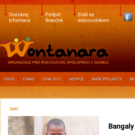
Skip
to
main
Dostávej
Podpoř
Staň se
content
informace
finančně
dobrovolníkem
ÚVOD
O NÁS
UDÁLOSTI
ADOPCE
NAŠE PROJEKTY
MU
Zpět
Bangaly