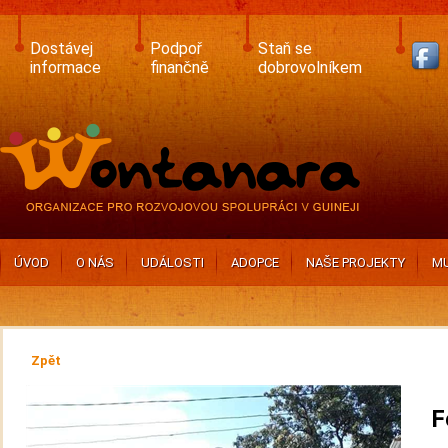
Skip
to
main
Dostávej
Podpoř
Staň se
content
informace
finančně
dobrovolníkem
ÚVOD
O NÁS
UDÁLOSTI
ADOPCE
NAŠE PROJEKTY
MU
Zpět
F