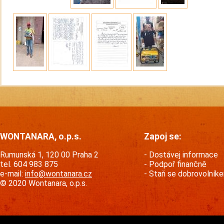
WONTANARA, o.p.s.
Zapoj se:
Rumunská 1, 120 00 Praha 2
Dostávej informace
tel. 604 983 875
Podpoř finančně
e-mail:
info@wontanara.cz
Staň se dobrovolník
© 2020 Wontanara, o.p.s.