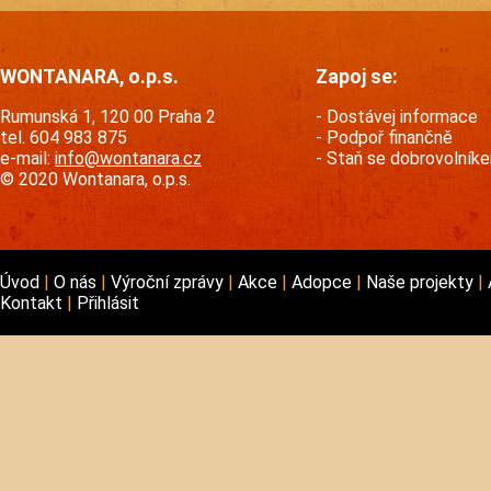
WONTANARA, o.p.s.
Zapoj se:
Rumunská 1, 120 00 Praha 2
Dostávej informace
tel. 604 983 875
Podpoř finančně
e-mail:
info@wontanara.cz
Staň se dobrovolník
© 2020 Wontanara, o.p.s.
Úvod
O nás
Výroční zprávy
Akce
Adopce
Naše projekty
Kontakt
Přihlásit