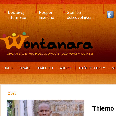
Skip
to
main
Dostávej
Podpoř
Staň se
content
informace
finančně
dobrovolníkem
ÚVOD
O NÁS
UDÁLOSTI
ADOPCE
NAŠE PROJEKTY
MU
Zpět
Thierno 