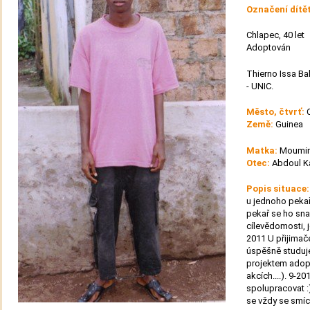
Označení dítě
Chlapec, 40 let
Adoptován
Thierno Issa Ba
- UNIC.
Město, čtvrť:
Země:
Guinea
Matka:
Moumin
Otec:
Abdoul Ka
Popis situace
u jednoho pekaře
pekař se ho sna
cílevědomosti, j
2011 U přijimač
úspěšně studuj
projektem adopc
akcích....). 9-2
spolupracovat :
se vždy se smíc