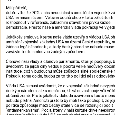
Milí přátelé,
dobře víte, že 70% z nás nesouhlasí s umístěním vojenské z
USA na našem území. Většina čechů chce v této záležitosti
rozhodnout v referendu, základním stavebním prvku každé
demokracie. Přesto naše a amercká vláda pokračují ve vyjedn
Jakákoliv smlouva, kterou naše vláda uzavře s vládou USA o
umístění vojenské základny USA na území České republiky, 
žádnou legální hodnotu, a tedy český národ se nebude muset
zavázán touto smlouvou žádným způsobem.
Členové naší vlády a členové parlamentu, kteří je podporují, b
uvědomit, že jejich činy vedou k pocitu velké nedůvěry občan
instituce, což v budoucnu může způsobit silné společenské 
Pokud k tomu dojde, budou za to tito politici nést odpovědn
Vláda USA si musí uvědomit, že o vojenské základně nevyjed
českým národem, ale s menšinou, která nezastupuje vůli větš
občanů země. Proto jakákoliv dohoda uzavřená s touto menš
nebude platná. Američtí přátelé by měli také pochopit, že jej
politika způsobuje mezi Čechy stále více se rozšířující pocit
“antiamerikanismu”. Pocit, který v naší kultuře dříve neexistov