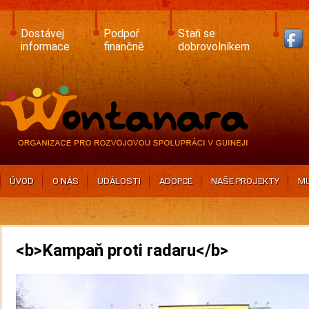
Skip
to
main
Dostávej
Podpoř
Staň se
content
informace
finančně
dobrovolníkem
ÚVOD
O NÁS
UDÁLOSTI
ADOPCE
NAŠE PROJEKTY
MU
<b>Kampaň proti radaru</b>