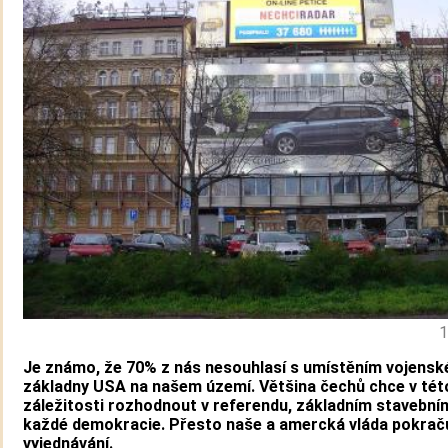
1
Je známo, že 70% z nás nesouhlasí s umístěním vojensk
základny USA na našem území. Většina čechů chce v tét
záležitosti rozhodnout v referendu, základním stavební
každé demokracie. Přesto naše a amercká vláda pokraču
vyjednávání.