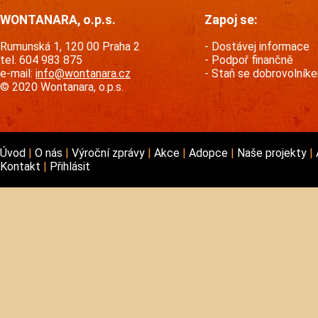
WONTANARA, o.p.s.
Zapoj se:
Rumunská 1, 120 00 Praha 2
Dostávej informace
tel. 604 983 875
Podpoř finančně
e-mail:
info@wontanara.cz
Staň se dobrovolník
© 2020 Wontanara, o.p.s.
Úvod
O nás
Výroční zprávy
Akce
Adopce
Naše projekty
Kontakt
Přihlásit