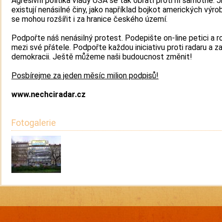
Agresivní politika vlády USA se tak obrátí proti ní samotné. J
existují nenásilné činy, jako například bojkot amerických výro
se mohou rozšířit i za hranice českého území.
Podpořte náš nenásilný protest. Podepište on-line petici a roz
mezi své přátele. Podpořte každou iniciativu proti radaru a z
demokracii. Ještě můžeme naši budoucnost změnit!
Posbírejme za jeden měsíc milion podpisů!
www.nechciradar.cz
Fotogalerie