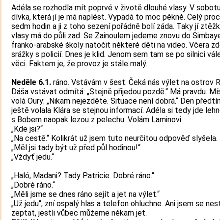
Adéla se rozhodla mít poprvé v životě dlouhé vlasy. V sobotu
dívka, která jí je má naplést. Vypadá to moc pěkně. Celý pro
sedm hodin a ji z toho sezení pořádně bolí záda. Taky jí ztěžk
vlasy má do půli zad. Se Zainoulem jedeme znovu do Simbay
franko-arabské školy natočit některé děti na video. Včera zd
srážky s policií. Dnes je klid. Jenom sem tam se po silnici vále
věci. Faktem je, že provoz je stále malý.
Neděle 6.1.
ráno. Vstávám v šest. Čeká nás výlet na ostrov 
Dáša vstávat odmítá: „Stejně přijedou pozdě.“ Má pravdu. Mí
volá Oury: „Nikam nejezděte. Situace není dobrá.“ Den předt
ještě volala Klára se stejnou informací. Adéla si tedy jde leh
s Bobem naopak lezou z pelechu. Volám Laminovi.
„Kde jsi?“
„Na cestě.“ Kolikrát už jsem tuto neurčitou odpověď slyšela.
„Měl jsi tady být už před půl hodinou!“
„Vždyť jedu.“
„Haló, Madani? Tady Patricie. Dobré ráno.“
„Dobré ráno.“
„Měli jsme se dnes ráno sejít a jet na výlet.“
„Už jedu“, zní ospalý hlas a telefon ohluchne. Ani jsem se nes
zeptat, jestli vůbec můžeme někam jet.