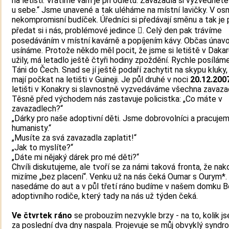
na letišti. Vrátíme vám je při odletu. Zavazadla si vyzvednět
u sebe.“ Jsme unavené a tak uléháme na místní lavičky. V osm
nekompromisní budíček. Úředníci si předávají směnu a tak je
předat si i nás, problémové jedince . Celý den pak trávíme
posedáváním v místní kavárně a popíjením kávy. Občas únav
usínáme. Protože někdo měl pocit, že jsme si letiště v Daka
užily, má letadlo ještě čtyři hodiny zpoždění. Rychle posílá
Táni do Čech. Snad se jí ještě podaří zachytit na skypu kluky,
mají počkat na letišti v Guineji. Je půl druhé v noci
20.12.200
letišti v Konakry si slavnostně vyzvedáváme všechna zavaza
Těsně před východem nás zastavuje policistka: „Co máte v
zavazadlech?“
„Dárky pro naše adoptivní děti. Jsme dobrovolníci a pracuje
humanisty.“
„Musíte za svá zavazadla zaplatit!“
„Jak to myslíte?“
„Dáte mi nějaký dárek pro mé děti?“
Chvíli diskutujeme, ale tvoří se za námi taková fronta, že na
mizíme „bez placení“. Venku už na nás čeká Oumar s Ourym*.
nasedáme do aut a v půl třetí ráno budíme v našem domku B
adoptivního rodiče, který tady na nás už týden čeká.
Ve čtvrtek ráno
se probouzím nezvykle brzy - na to, kolik j
za poslední dva dny naspala. Projevuje se můj obvyklý syndr