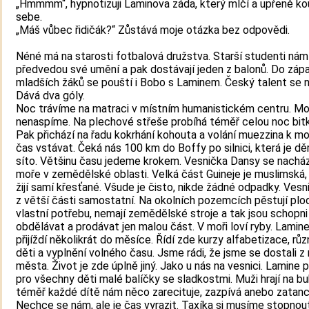
„Hmmmm“, hypnotizuji Laminova záda, který mlčí a upřeně ko
sebe.
„Máš vůbec řidičák?“ Zůstává moje otázka bez odpovědi.
Néné má na starosti fotbalová družstva. Starší studenti nám
předvedou své umění a pak dostávají jeden z balonů. Do záp
mladších žáků se pouští i Bobo s Laminem. Český talent se 
Dává dva góly.
Noc trávíme na matraci v místním humanistickém centru. M
nenaspíme. Na plechové střeše probíhá téměř celou noc bit
Pak přichází na řadu kokrhání kohouta a volání muezzina k mo
čas vstávat. Čeká nás 100 km do Boffy po silnici, která je dě
síto. Většinu času jedeme krokem. Vesnička Dansy se nachá
moře v zemědělské oblasti. Velká část Guineje je muslimská,
žijí samí křesťané. Všude je čisto, nikde žádné odpadky. Vesn
z větší části samostatní. Na okolních pozemcích pěstují plo
vlastní potřebu, nemají zemědělské stroje a tak jsou schopni
obdělávat a prodávat jen malou část. V moři loví ryby. Lamin
přijíždí několikrát do měsíce. Řídí zde kurzy alfabetizace, růz
děti a vyplnění volného času. Jsme rádi, že jsme se dostali z
města. Život je zde úplně jiný. Jako u nás na vesnici. Lamine př
pro všechny děti malé balíčky se sladkostmi. Muži hrají na bu
téměř každé dítě nám něco zarecituje, zazpívá anebo zatanc
Nechce se nám, ale je čas vyrazit. Taxíka si musíme stopnout