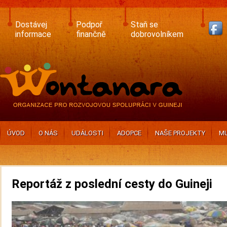
Skip
to
main
Dostávej
Podpoř
Staň se
content
informace
finančně
dobrovolníkem
ÚVOD
O NÁS
UDÁLOSTI
ADOPCE
NAŠE PROJEKTY
MU
Reportáž z poslední cesty do Guineji