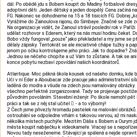
dál. Po obědě jdu s Bobem koupit do Madiny fotbalové dres
adoptivní děti. Jeden dětský a jeden dospělý. Cena začíná n
FG. Nakonec se dohodneme na 15 a 18 tisicích FG. Dobrej „ka
Vyrážíme do Zainoulova rajonu, do Simbaye. Značně se zde z
Na organizaci je vidět, že Zainoul strávil poslední rok v Paříž
udělat rozhovor s Ederem, který na nás musí hodinu čekat. D
Bobo vždy fungoval „pouze“ jako překladatel a my jsme se pt
dělaly zápisky. Tentokrát se ale iniciativně chápe tužky a pa
jenom po očku kontrolujeme jeho práci. Jak to dopadne? Zná
Jednou se něčeho chopíte a už Vám to zůstane. A tak se an
konce pobytu nezbaví zpovídání našich koordinátorů.
Atlantique. Moc pěkná škola kousek od našeho domku, kde b
Učí v ní Eder a Aboubacar zde pracuje jako administrativní síla
laděná do modra a všude na zdech jsou namalovány obrázky.
všechno perfektně zorganizované. Tady se projevuje postiže
původním povoláním. Stavební inženýr. Po škole nemohl pět l
práci a tak se z něj stal učitel  - a to výborný!
Z Čech jsme přivezly hromadu pastelek na malování obrázků. 
ostrouhání se odpoledne vrhám s takovou vervou, až mi naska
několika místech puchýře. Mezitím Dáša s Bobem a Ourym j
města koupit nabíječku k videokameře. Vracejí se s nepoříze
Novou tady neseženeme. Stávající je spálená a nejde opravit