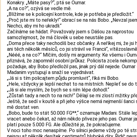
Konakry. „Máte pasy?“, ptá se Oumar.
„A na co?“, ozývá se vedle mě.
„Blížíme se k policejní kontrole, kde je potřeba je předložit.“
„Proč jste mi to neřekly!“ obrací se na nás Bobo. „Nevzal jsem
Nechci, aby mi ho ukradli.“
Začínáme se hádat. Považovaly jsem s Dášou za naprostou
samozřejmost, že má člověk u sebe neustále pas.
„Doma přece taky nechodíš bez občanky. A neříkej mi, že jsi 
ani těch několik měsíců, co jsi strávil ve Francii“, vítězoslavně
„Nééé, a na co?“ Mlčím, došly mi argumenty. Ke všemu i Oum
přiznává, že zapomněl osobní průkaz. Policista zcela nekom
požaduje, aby Bobo předložil pas, jinak prý dál nejede. Oumar
Madanim vystupují a snaží se vyjednávat.
„Já si s tím policajtem půjdu promluvit“, říká mi Bobo.
„Hele, vždycky je lepší nechat to na místních. Nepleť se do 
„Já si ale myslím, že bych se s ním lépe dohodl.“
„Zůstaň tady a nech to na nich!“ Dělají se mi zlostí mžitky př
Ještě, že sedí v koutě a při jeho výšce nemá nejmenší šanci
mě dostat ven.
„Bobo, bude to stát 50.000 FG**,“ oznamuje Madani. Stále lep
vracet anebo čekat, až nám někdo přiveze jeho pas. Oumar j
platí pouze 5.000 FG. Ale důležité je, že pokračujeme.
V noci toho moc nenaspíme. Po silnici jedeme vždy po té str
nejsou až několik desítek centimetrů hluboké díry. Řidič neus