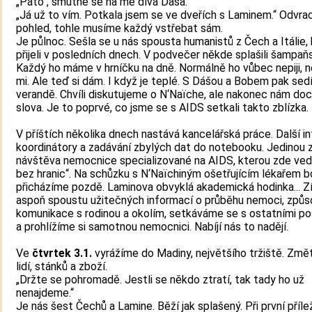
„Páťo“, smutně se na mě dívá Dáša.
„Já už to vím. Potkala jsem se ve dveřích s Laminem.“ Odvra
pohled, tohle musíme každý vstřebat sám.
Je půlnoc. Sešla se u nás spousta humanistů z Čech a Itálie, 
přijeli v posledních dnech. V podvečer někde splašili šampaň
Každý ho máme v hrníčku na dně. Normálně ho vůbec nepiji, 
mi. Ale teď si dám. I když je teplé. S Dášou a Bobem pak se
verandě. Chvíli diskutujeme o N‘Naïche, ale nakonec nám doc
slova. Je to poprvé, co jsme se s AIDS setkali takto zblízka.
V příštích několika dnech nastává kancelářská práce. Další i
koordinátory a zadávání zbylých dat do notebooku. Jedinou 
návštěva nemocnice specializované na AIDS, kterou zde ved
bez hranic“. Na schůzku s N‘Naïchiným ošetřujícím lékařem b
přicházíme pozdě. Laminova obvyklá akademická hodinka... 
aspoň spoustu užitečných informací o průběhu nemoci, způ
komunikace s rodinou a okolím, setkáváme se s ostatními p
a prohlížíme si samotnou nemocnici. Nabíjí nás to nadějí.
Ve
čtvrtek 3.1.
vyrážíme do Madiny, největšího tržiště. Změť
lidí, stánků a zboží.
„Držte se pohromadě. Jestli se někdo ztratí, tak tady ho už
nenajdeme.“
Je nás šest Čechů a Lamine. Běží jak splašený. Při první příle