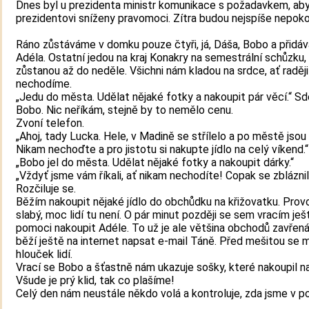
Dnes byl u prezidenta ministr komunikace s požadavkem, aby
prezidentovi sníženy pravomoci. Zítra budou nejspíše nepoko
Ráno zůstáváme v domku pouze čtyři, já, Dáša, Bobo a přidáv
Adéla. Ostatní jedou na kraj Konakry na semestrální schůzku,
zůstanou až do neděle. Všichni nám kladou na srdce, ať raděj
nechodíme.
„Jedu do města. Udělat nějaké fotky a nakoupit pár věcí.“ Sd
Bobo. Nic neříkám, stejně by to nemělo cenu.
Zvoní telefon.
„Ahoj, tady Lucka. Hele, v Madině se střílelo a po městě jsou
Nikam nechoďte a pro jistotu si nakupte jídlo na celý víkend.“
„Bobo jel do města. Udělat nějaké fotky a nakoupit dárky.“
„Vždyť jsme vám říkali, ať nikam nechodíte! Copak se zbláznil
Rozčiluje se.
Běžím nakoupit nějaké jídlo do obchůdku na křižovatku. Provo
slabý, moc lidí tu není. O pár minut později se sem vracím ješ
pomoci nakoupit Adéle. To už je ale většina obchodů zavřená
běží ještě na internet napsat e-mail Táně. Před mešitou se 
hlouček lidí.
Vrací se Bobo a šťastně nám ukazuje sošky, které nakoupil na
Všude je prý klid, tak co plašíme!
Celý den nám neustále někdo volá a kontroluje, zda jsme v p