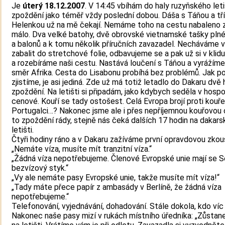
Je
úterý 18.12.2007
. V 14:45 vbíhám do haly ruzyňského le
zpoždění jako téměř vždy poslední dobou. Dáša s Táňou a tř
Helenkou už na mě čekají. Nemáme toho na cestu nabaleno 
málo. Dva velké batohy, dvě obrovské vietnamské tašky plné
a balonů a k tomu několik příručních zavazadel. Necháváme 
zabalit do stretchové folie, odbavujeme se a pak už si v kli
a rozebíráme naši cestu. Nastává loučení s Táňou a vyrážíme
směr Afrika. Cesta do Lisabonu probíhá bez problémů. Jak po
zjistíme, je asi jediná. Zde už má totiž letadlo do Dakaru dvě
zpoždění. Na letišti si připadám, jako kdybych seděla v hospo
cenové. Kouří se tady ostošest. Celá Evropa brojí proti kouřen
Portugalci…? Nakonec jsme ale i přes nepříjemnou kouřovou 
to zpoždění rády, stejně nás čeká dalších 17 hodin na dakar
letišti.
Čtyři hodiny ráno a v Dakaru zažíváme první opravdovou zkou
„Nemáte víza, musíte mít tranzitní víza.“
„Žádná víza nepotřebujeme. Členové Evropské unie mají se 
bezvízový styk.“
„Vy ale nemáte pasy Evropské unie, takže musíte mít víza!“
„Tady máte přece papír z ambasády v Berlíně, že žádná víza
nepotřebujeme.“
Telefonování, vyjednávání, dohadování. Stále dokola, kdo víc 
Nakonec naše pasy mizí v rukách místního úředníka: „Zůstan