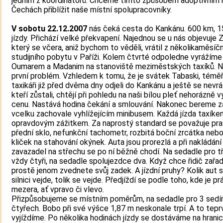
jedním z koordinátorů. Chceme tímto způsobem adoptivním 
Čechách přiblížit naše místní spolupracovníky.
V sobotu 22.12.2007
nás čeká cesta do Kankánu. 600 km, 1
jízdy. Přichází velké překvapení. Najednou se u nás objevuje Z
který se včera, aniž bychom to věděli, vrátil z několikaměsíč
studijního pobytu v Paříži. Kolem čtvrté odpoledne vyrážíme
Oumarem a Madanim na stanoviště meziměstských taxíků. 
první problém. Vzhledem k tomu, že je svátek Tabaski, téměř
taxikáři již před dvěma dny odjeli do Kankánu a ještě se nevráti
kteří zůstali, chtějí při pohledu na naši bílou pleť nehorázně 
cenu. Nastává hodina čekání a smlouvání. Nakonec bereme z
vcelku zachovale vyhlížejícím minibusem. Každá jízda taxíke
opravdovým zážitkem. Za naprostý standard se považuje pra
přední sklo, nefunkční tachometr, rozbitá boční zrcátka ne
kliček na stahování okýnek. Auta jsou prorezlá a při nakládání
zavazadel na střechu se po ní běžně chodí. Na sedadle pro tř
vždy čtyři, na sedadle spolujezdce dva. Když chce řidič zařadi
prostě jenom zvednete svůj zadek. A jízdní pruhy? Kolik aut 
silnici vejde, tolik se vejde. Předjíždí se podle toho, kde je p
mezera, ať vpravo či vlevo.
Přizpůsobujeme se místním poměrům, na sedadle pro 3 sed
čtyřech. Bobo při své výšce 1,87 m neskonale trpí. A to tepr
vyjíždíme. Po několika hodinách jízdy se dostáváme na hrani