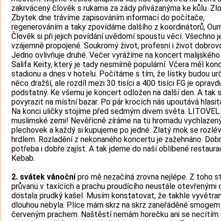
zakrvácený člověk s rukama za zády přivázanýma ke kůlu. Zlo
Zbytek dne trávíme zapisováním informací do počítače,
regenerováním a taky zpovídáme dalšího z koordinátorů, Oum
Člověk si při jejich povídání uvědomí spoustu věcí. Všechno j
vzájemně propojené. Soukromý život, profesní i život dobrovo
Jedno ovlivňuje druhé. Večer vyrážíme na koncert malijskéh
Salifa Keity, který je tady nesmírně populární. Včera měl kon
stadionu a dnes v hotelu. Počítáme s tím, že lístky budou ur
něco dražší, ale rozdíl mezi 30 tisíci a 400 tisíci FG je opravd
podstatný. Ke všemu je koncert odložen na další den. A tak 
povyrazit na místní bazar. Po pár krocích nás upoutává hlasit
Na konci uličky stojíme před sedmým divem světa. LITOVEL.
muslimské zemi! Nevěřícně zíráme na tu hromadu vychlazen
plechovek a každý si kupujeme po jedné. Zlatý mok se rozlé
hrdlem. Rozladění z nekonaného koncertu je zažehnáno. Dobré
potřeba i dobře zajíst. A tak jdeme do naší oblíbené restaur
Kebab.
2. svátek vánoční
pro mě nezačíná zrovna nejlépe. Z toho s
průvanu v taxících a prachu proudícího neustále otevřenými
dostala prudký kašel. Musím konstatovat, že takhle vyvětra
dlouhou nebyla. Plíce mám skrz na skrz zaneřáděné smogem
červeným prachem. Naštěstí nemám horečku ani se necítím s