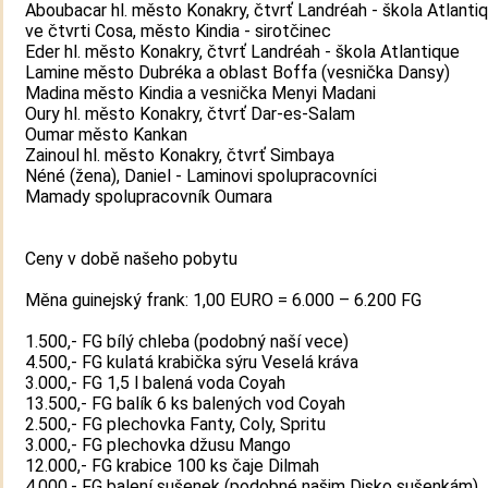
Aboubacar hl. město Konakry, čtvrť Landréah - škola Atlantiq
ve čtvrti Cosa, město Kindia - sirotčinec
Eder hl. město Konakry, čtvrť Landréah - škola Atlantique
Lamine město Dubréka a oblast Boffa (vesnička Dansy)
Madina město Kindia a vesnička Menyi Madani
Oury hl. město Konakry, čtvrť Dar-es-Salam
Oumar město Kankan
Zainoul hl. město Konakry, čtvrť Simbaya
Néné (žena), Daniel - Laminovi spolupracovníci
Mamady spolupracovník Oumara
Ceny v době našeho pobytu
Měna guinejský frank: 1,00 EURO = 6.000 – 6.200 FG
1.500,- FG bílý chleba (podobný naší vece)
4.500,- FG kulatá krabička sýru Veselá kráva
3.000,- FG 1,5 l balená voda Coyah
13.500,- FG balík 6 ks balených vod Coyah
2.500,- FG plechovka Fanty, Coly, Spritu
3.000,- FG plechovka džusu Mango
12.000,- FG krabice 100 ks čaje Dilmah
4.000,- FG balení sušenek (podobné našim Disko sušenkám)