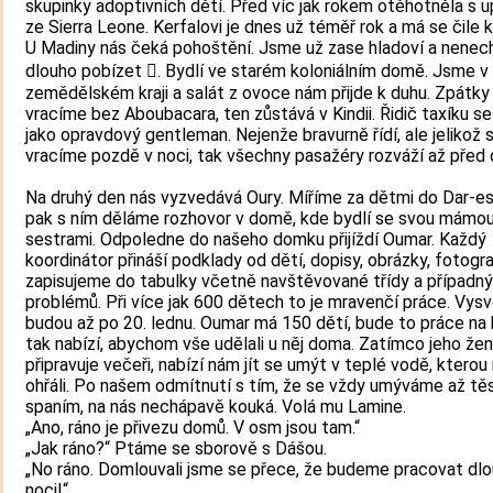
skupinky adoptivních dětí. Před víc jak rokem otěhotněla s 
ze Sierra Leone. Kerfalovi je dnes už téměř rok a má se čile k
U Madiny nás čeká pohoštění. Jsme už zase hladoví a nene
dlouho pobízet . Bydlí ve starém koloniálním domě. Jsme v
zemědělském kraji a salát z ovoce nám přijde k duhu. Zpátky
vracíme bez Aboubacara, ten zůstává v Kindii. Řidič taxíku se
jako opravdový gentleman. Nejenže bravurně řídí, ale jelikož 
vracíme pozdě v noci, tak všechny pasažéry rozváží až před
Na druhý den nás vyzvedává Oury. Míříme za dětmi do Dar-e
pak s ním děláme rozhovor v domě, kde bydlí se svou mámou
sestrami. Odpoledne do našeho domku přijíždí Oumar. Každý
koordinátor přináší podklady od dětí, dopisy, obrázky, fotogra
zapisujeme do tabulky včetně navštěvované třídy a případn
problémů. Při více jak 600 dětech to je mravenčí práce. Vys
budou až po 20. lednu. Oumar má 150 dětí, bude to práce na 
tak nabízí, abychom vše udělali u něj doma. Zatímco jeho že
připravuje večeři, nabízí nám jít se umýt v teplé vodě, ktero
ohřáli. Po našem odmítnutí s tím, že se vždy umýváme až tě
spaním, na nás nechápavě kouká. Volá mu Lamine.
„Ano, ráno je přivezu domů. V osm jsou tam.“
„Jak ráno?“ Ptáme se sborově s Dášou.
„No ráno. Domlouvali jsme se přece, že budeme pracovat dl
noci!“