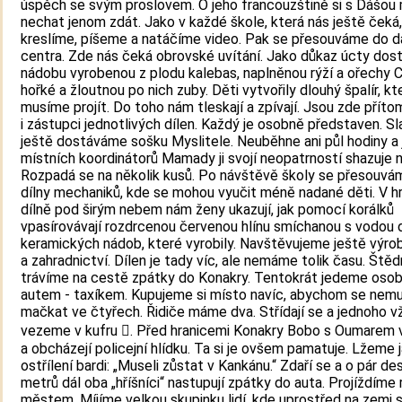
úspěch se svým proslovem. O jeho francouzštině si s Dášo
nechat jenom zdát. Jako v každé škole, která nás ještě čeká
kreslíme, píšeme a natáčíme video. Pak se přesouváme do d
centra. Zde nás čeká obrovské uvítání. Jako důkaz úcty do
nádobu vyrobenou z plodu kalebas, naplněnou rýží a ořechy C
hořké a žloutnou po nich zuby. Děti vytvořily dlouhý špalír, k
musíme projít. Do toho nám tleskají a zpívají. Jsou zde příto
i zástupci jednotlivých dílen. Každý je osobně představen. S
ještě dostáváme sošku Myslitele. Neuběhne ani půl hodiny a 
místních koordinátorů Mamady ji svojí neopatrností shazuje 
Rozpadá se na několik kusů. Po návštěvě školy se přesouvá
dílny mechaniků, kde se mohou vyučit méně nadané děti. V h
dílně pod širým nebem nám ženy ukazují, jak pomocí korálků
vpasírovávají rozdrcenou červenou hlínu smíchanou s vodou 
keramických nádob, které vyrobily. Navštěvujeme ještě výr
a zahradnictví. Dílen je tady víc, ale nemáme tolik času. Ště
trávíme na cestě zpátky do Konakry. Tentokrát jedeme oso
autem - taxíkem. Kupujeme si místo navíc, abychom se nemu
mačkat ve čtyřech. Řidiče máme dva. Střídají se a jednoho v
vezeme v kufru . Před hranicemi Konakry Bobo s Oumarem v
a obcházejí policejní hlídku. Ta si je ovšem pamatuje. Lžeme 
ostřílení bardi: „Museli zůstat v Kankánu.“ Zdaří se a o pár de
metrů dál oba „hříšníci“ nastupují zpátky do auta. Projíždíme
městem. Míjíme velkou skupinku lidí, kde uprostřed na zemi 