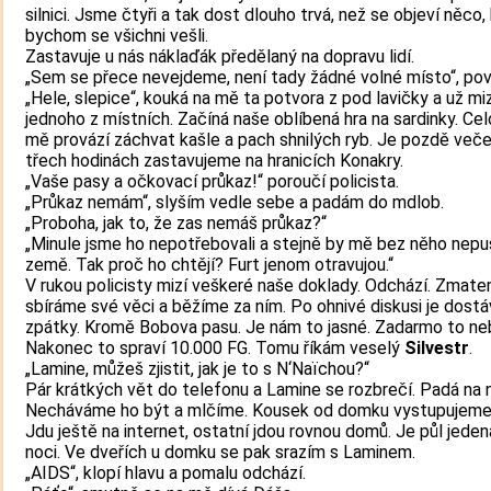
silnici. Jsme čtyři a tak dost dlouho trvá, než se objeví něco
bychom se všichni vešli.
Zastavuje u nás náklaďák předělaný na dopravu lidí.
„Sem se přece nevejdeme, není tady žádné volné místo“, po
„Hele, slepice“, kouká na mě ta potvora z pod lavičky a už mi
jednoho z místních. Začíná naše oblíbená hra na sardinky. Ce
mě provází záchvat kašle a pach shnilých ryb. Je pozdě veče
třech hodinách zastavujeme na hranicích Konakry.
„Vaše pasy a očkovací průkaz!“ poroučí policista.
„Průkaz nemám“, slyším vedle sebe a padám do mdlob.
„Proboha, jak to, že zas nemáš průkaz?“
„Minule jsme ho nepotřebovali a stejně by mě bez něho nepus
země. Tak proč ho chtějí? Furt jenom otravujou.“
V rukou policisty mizí veškeré naše doklady. Odchází. Zmate
sbíráme své věci a běžíme za ním. Po ohnivé diskusi je dost
zpátky. Kromě Bobova pasu. Je nám to jasné. Zadarmo to ne
Nakonec to spraví 10.000 FG. Tomu říkám veselý
Silvestr
.
„Lamine, můžeš zjistit, jak je to s N‘Naïchou?“
Pár krátkých vět do telefonu a Lamine se rozbrečí. Padá na n
Necháváme ho být a mlčíme. Kousek od domku vystupujeme 
Jdu ještě na internet, ostatní jdou rovnou domů. Je půl jede
noci. Ve dveřích u domku se pak srazím s Laminem.
„AIDS“, klopí hlavu a pomalu odchází.