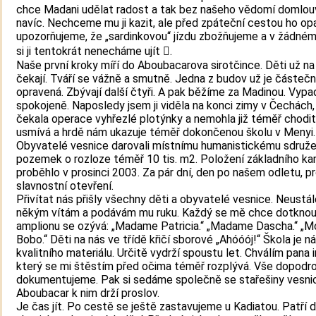
chce Madani udělat radost a tak bez našeho vědomí domlou
navíc. Nechceme mu ji kazit, ale před zpáteční cestou ho op
upozorňujeme, že „sardinkovou“ jízdu zbožňujeme a v žádném
si ji tentokrát nenecháme ujít .
Naše první kroky míří do Aboubacarova sirotčince. Děti už na
čekají. Tváří se vážně a smutně. Jedna z budov už je částeč
opravená. Zbývají další čtyři. A pak běžíme za Madinou. Vypa
spokojeně. Naposledy jsem ji viděla na konci zimy v Čechách, 
čekala operace vyhřezlé plotýnky a nemohla již téměř chodit
usmívá a hrdě nám ukazuje téměř dokončenou školu v Menyi.
Obyvatelé vesnice darovali místnímu humanistickému sdruže
pozemek o rozloze téměř 10 tis. m2. Položení základního k
proběhlo v prosinci 2003. Za pár dní, den po našem odletu, 
slavnostní otevření.
Přivítat nás přišly všechny děti a obyvatelé vesnice. Neustál
někým vítám a podávám mu ruku. Každý se mě chce dotknou
amplionu se ozývá: „Madame Patricia.“ „Madame Dascha.“ „M
Bobo.“ Děti na nás ve třídě křičí sborové „Ahóóój!“ Škola je n
kvalitního materiálu. Určitě vydrží spoustu let. Chválím pana 
který se mi štěstím před očima téměř rozplývá. Vše dopodr
dokumentujeme. Pak si sedáme společně se stařešiny vesni
Aboubacar k nim drží proslov.
Je čas jít. Po cestě se ještě zastavujeme u Kadiatou. Patří 