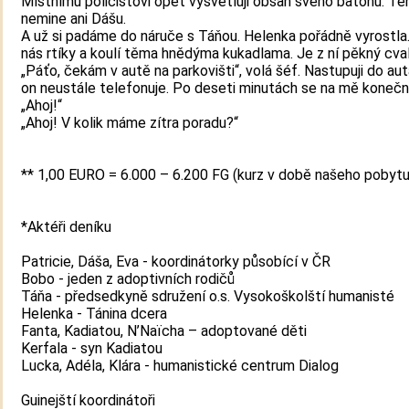
Místnímu policistovi opět vysvětluji obsah svého batohu. Te
nemine ani Dášu.
A už si padáme do náruče s Táňou. Helenka pořádně vyrostla.
nás rtíky a koulí těma hnědýma kukadlama. Je z ní pěkný cval
„Páťo, čekám v autě na parkovišti“, volá šéf. Nastupuji do au
on neustále telefonuje. Po deseti minutách se na mě konečn
„Ahoj!“
„Ahoj! V kolik máme zítra poradu?“
** 1,00 EURO = 6.000 – 6.200 FG (kurz v době našeho pobytu
*Aktéři deníku
Patricie, Dáša, Eva - koordinátorky působící v ČR
Bobo - jeden z adoptivních rodičů
Táňa - předsedkyně sdružení o.s. Vysokoškolští humanisté
Helenka - Tánina dcera
Fanta, Kadiatou, N’Naïcha – adoptované děti
Kerfala - syn Kadiatou
Lucka, Adéla, Klára - humanistické centrum Dialog
Guinejští koordinátoři