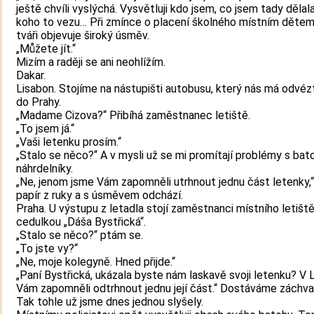
ještě chvíli vyslýchá. Vysvětluji kdo jsem, co jsem tady dělala
koho to vezu… Při zmínce o placení školného místním dětem 
tváři objevuje široký úsměv.
„Můžete jít.“
Mizím a raději se ani neohlížím.
Dakar.
Lisabon. Stojíme na nástupišti autobusu, který nás má odvézt
do Prahy.
„Madame Cizova?“ Přibíhá zaměstnanec letiště.
„To jsem já.“
„Vaši letenku prosím.“
„Stalo se něco?“ A v mysli už se mi promítají problémy s ba
náhrdelníky.
„Ne, jenom jsme Vám zapomněli utrhnout jednu část letenky,
papír z ruky a s úsměvem odchází.
Praha. U výstupu z letadla stojí zaměstnanci místního letiště
cedulkou „Dáša Bystřická“.
„Stalo se něco?“ ptám se.
„To jste vy?“
„Ne, moje kolegyně. Hned přijde.“
„Paní Bystřická, ukázala byste nám laskavě svoji letenku? V 
Vám zapomněli odtrhnout jednu její část.“ Dostáváme záchva
Tak tohle už jsme dnes jednou slyšely.