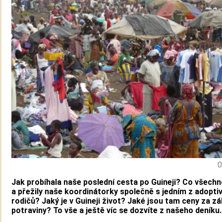
0
Jak probíhala naše poslední cesta po Guineji? Co všechn
a přežily naše koordinátorky společně s jedním z adopti
rodičů? Jaký je v Guineji život? Jaké jsou tam ceny za zá
potraviny? To vše a ještě víc se dozvíte z našeho deníku.