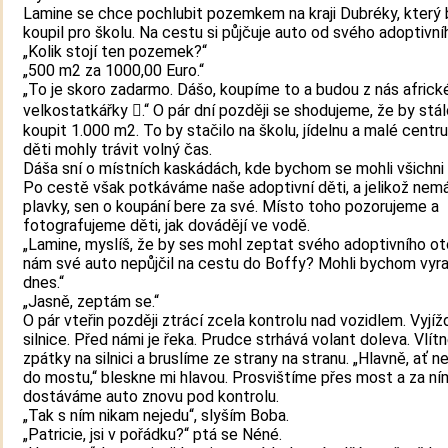
Lamine se chce pochlubit pozemkem na kraji Dubréky, který 
koupil pro školu. Na cestu si půjčuje auto od svého adoptivní
„Kolik stojí ten pozemek?“
„500 m2 za 1000,00 Euro.“
„To je skoro zadarmo. Dášo, koupíme to a budou z nás africk
velkostatkářky .“ O pár dní později se shodujeme, že by stál
koupit 1.000 m2. To by stačilo na školu, jídelnu a malé centr
děti mohly trávit volný čas.
Dáša sní o místních kaskádách, kde bychom se mohli všichni
Po cestě však potkáváme naše adoptivní děti, a jelikož ne
plavky, sen o koupání bere za své. Místo toho pozorujeme a
fotografujeme děti, jak dovádějí ve vodě.
„Lamine, myslíš, že by ses mohl zeptat svého adoptivního ot
nám své auto nepůjčil na cestu do Boffy? Mohli bychom vyra
dnes.“
„Jasně, zeptám se.“
O pár vteřin později ztrácí zcela kontrolu nad vozidlem. Vyjí
silnice. Před námi je řeka. Prudce strhává volant doleva. Vlí
zpátky na silnici a bruslíme ze strany na stranu. „Hlavně, ať 
do mostu,“ bleskne mi hlavou. Prosvištíme přes most a za ní
dostáváme auto znovu pod kontrolu.
„Tak s ním nikam nejedu“, slyším Boba.
„Patricie, jsi v pořádku?“ ptá se Néné.