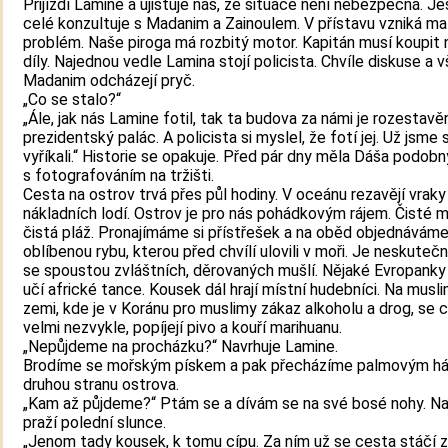
Přijíždí Lamine a ujišťuje nás, že situace není nebezpečná. Je
celé konzultuje s Madanim a Zainoulem. V přístavu vzniká ma
problém. Naše piroga má rozbitý motor. Kapitán musí koupit 
díly. Najednou vedle Lamina stojí policista. Chvíle diskuse a vš
Madanim odcházejí pryč.
„Co se stalo?“
„Ále, jak nás Lamine fotil, tak ta budova za námi je rozestavě
prezidentský palác. A policista si myslel, že fotí jej. Už jsme s
vyříkali.“ Historie se opakuje. Před pár dny měla Dáša podob
s fotografováním na tržišti.
Cesta na ostrov trvá přes půl hodiny. V oceánu rezavějí vraky
nákladních lodí. Ostrov je pro nás pohádkovým rájem. Čisté m
čistá pláž. Pronajímáme si přístřešek a na oběd objednáváme
oblíbenou rybu, kterou před chvílí ulovili v moři. Je neskuteč
se spoustou zvláštních, děrovaných mušlí. Nějaké Evropanky
učí africké tance. Kousek dál hrají místní hudebníci. Na musl
zemi, kde je v Koránu pro muslimy zákaz alkoholu a drog, se c
velmi nezvykle, popíjejí pivo a kouří marihuanu.
„Nepůjdeme na procházku?“ Navrhuje Lamine.
Brodíme se mořským pískem a pak přecházíme palmovým há
druhou stranu ostrova.
„Kam až půjdeme?“ Ptám se a dívám se na své bosé nohy. N
praží polední slunce.
„Jenom tady kousek, k tomu cípu. Za ním už se cesta stáčí z