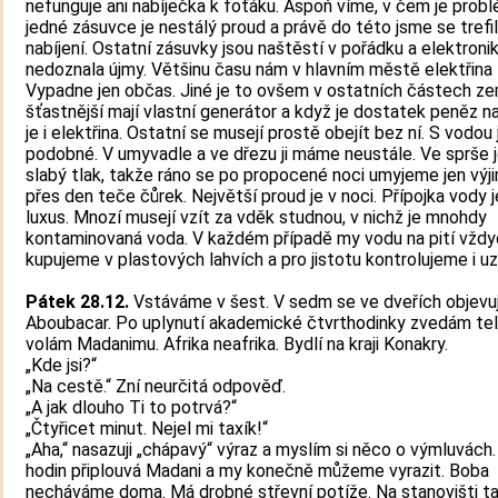
nefunguje ani nabíječka k foťáku. Aspoň víme, v čem je probl
jedné zásuvce je nestálý proud a právě do této jsme se trefil
nabíjení. Ostatní zásuvky jsou naštěstí v pořádku a elektroni
nedoznala újmy. Většinu času nám v hlavním městě elektřina 
Vypadne jen občas. Jiné je to ovšem v ostatních částech ze
šťastnější mají vlastní generátor a když je dostatek peněz na
je i elektřina. Ostatní se musejí prostě obejít bez ní. S vodou 
podobné. V umyvadle a ve dřezu ji máme neustále. Ve sprše
slabý tlak, takže ráno se po propocené noci umyjeme jen výj
přes den teče čůrek. Největší proud je v noci. Přípojka vody 
luxus. Mnozí musejí vzít za vděk studnou, v nichž je mnohdy
kontaminovaná voda. V každém případě my vodu na pití vžd
kupujeme v plastových lahvích a pro jistotu kontrolujeme i uz
Pátek 28.12.
Vstáváme v šest. V sedm se ve dveřích objevu
Aboubacar. Po uplynutí akademické čtvrthodinky zvedám te
volám Madanimu. Afrika neafrika. Bydlí na kraji Konakry.
„Kde jsi?“
„Na cestě.“ Zní neurčitá odpověď.
„A jak dlouho Ti to potrvá?“
„Čtyřicet minut. Nejel mi taxík!“
„Aha,“ nasazuji „chápavý“ výraz a myslím si něco o výmluvách
hodin připlouvá Madani a my konečně můžeme vyrazit. Boba
necháváme doma. Má drobné střevní potíže. Na stanovišti t