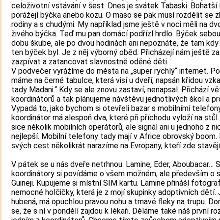
celoživotní vstávání v šest. Dnes je svátek Tabaski. Bohatší 
porážejí býčka anebo kozu. O maso se pak musí rozdělit se
rodiny a s chudými. My například jsme ještě v noci měli na dv
živého býčka. Teď mu pan domácí podřízl hrdlo. Býček sebou
dobu škube, ale po dvou hodinách ani nepoznáte, že tam kdy
ten býček byl. Je z něj výborný oběd. Přicházejí nám ještě za
zazpívat a zatancovat slavnostně oděné děti.
V podvečer vyrážíme do města na „super rychlý“ internet. Po
máme na černé tabulce, která visí u dveří, napsán křídou vzka
tady Madani.“ Kdy se ale znovu zastaví, nenapsal. Přichází vě
koordinátorů a tak plánujeme návštěvu jednotlivých škol a pr
Vypadá to, jako bychom si otevřeli bazar s mobilními telefon
koordinátor má alespoň dva, které při příchodu vyloží na stůl
sice několik mobilních operátorů, ale signál ani u jednoho z ni
nejlepší. Mobilní telefony tady mají v Africe obrovský boom
svých cest několikrát narazíme na Evropany, kteří zde stavějí
V pátek se u nás dveře netrhnou. Lamine, Eder, Aboubacar… 
koordinátory si povídáme o všem možném, ale především o si
Guineji. Kupujeme si místní SIM kartu. Lamine přináší fotograf
nemocné holčičky, která je z mojí skupinky adoptivních dětí. 
hubená, má opuchlou pravou nohu a tmavé fleky na trupu. 
se, že s ní v pondělí zajdou k lékaři. Děláme také náš první r