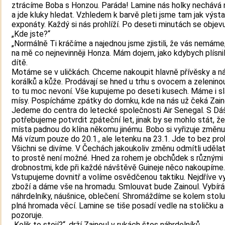
ztrácíme Boba s Honzou. Paráda! Lamine nás holky nechává 
a jde kluky hledat. Vzhledem k barvě pleti jsme tam jak výsta
exponáty. Každý si nás prohlíží. Po deseti minutách se objevuj
„Kde jste?“
„Normálně Ti kráčíme a najednou jsme zjistili, že vás nemáme,
na mě co nejnevinněji Honza. Mám dojem, jako kdybych plísni
dítě.
Motáme se v uličkách. Chceme nakoupit hlavně přívěsky a n
korálků a kůže. Prodávají se hned u trhu s ovocem a zelenino
to tu moc nevoní. Vše kupujeme po deseti kusech. Máme i 
mísy. Pospícháme zpátky do domku, kde na nás už čeká Zain
Jedeme do centra do letecké společnosti Air Senegal. S Dá
potřebujeme potvrdit zpáteční let, jinak by se mohlo stát, ž
místa padnou do klína někomu jinému. Bobo si vyřizuje změnu
Má vízum pouze do 20.1., ale letenku na 23.1. Jde to bez pr
Všichni se divíme. V Čechách jakoukoliv změnu odmítli udělat
to prostě není možné. Hned za rohem je obchůdek s různými
drobnostmi, kde při každé návštěvě Guineje něco nakoupíme.
Vstupujeme dovnitř a volíme osvědčenou taktiku. Nejdříve 
zboží a dáme vše na hromadu. Smlouvat bude Zainoul. Vybír
náhrdelníky, náušnice, oblečení. Shromáždíme se kolem stolu,
plná hromada věcí. Lamine se tiše posadí vedle na stoličku 
pozoruje.
„Kolik to stojí?“, drží Zainoul v rukách štos náhrdelníků.