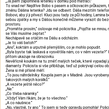
„Já jsem zapomněla letenku v domku pod matrací.“
To snad ne! Nejdříve Bobo s pasem a očkovacím průkazem, 
změnu Dášina letenka? Jdu se odbavit. Dáša mezitím telefo
Bobovi, aby jí ji přivezl. Kluci jsou tady za půl hodiny, Lamina 
sebou zpátky a my s Dášou konečně můžeme vyrazit do bez
prostoru.
„Promiňte prosím,“ oslovuje mě policistka. „Pojďte se mnou,
se Vás musíme zeptat.“
Nechápavě se otáčím na Dášu a odcházím.
„Je to váš batoh?“
„Ano“, koktám a urputně přemýšlím, co je mohlo popudit.
„Byla byste tak laskavá a vysvětlila nám, co v něm vezete?“ 
přitom ukazuje na obrazovku.
Nevěřícně koukám na tu změť malých teček, které vypadají 
diamanty. Policista si vše přibližuje, teď už pokrývají celou o
Žena si mě přísně měří.
„To jsou náhrdelníky. Koupila jsem je v Madině. Jsou vyrobeny
takových malých korálků.“
„A vezete ještě něco?“
„Ne.“
„Co třeba náramky.“
„Vždyť Vám říkám, že je to všechno.“
„A co náušnice.“
„No, vlastně, ty ano.“ To jsem si tedy opravdu pomohla! Poli