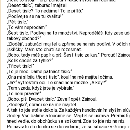
„Deset tisíc“, zaburácí majitel.
„Deset tisíc? To nedáme! To je příliš.“
„Podívejte se na tu kvalitu!“
„Pět tisíc.“
„To vám neprodám.“
„Šest tisíc. Podívej na to množství. Neproděláš. Kdy zase ud
takový obchod?“
„Zloději“, zaburácí majitel a zpříma se na nás podívá. V očích 
jiskřičky. Mám sto chutí se rozesmát.
„Bobo, tady máš papír a piš. Šest tisíc za kus.“ Poroučí Zainou
„Kolik chceš za tyhle?“
„Třicet tisíc!“
„To je moc. Dáme patnáct tisíc.“
„Ona mi slíbila třicet tisíc“, koulí na mě majitel očima.
„Já?“ vytřeštím oči. To snad není možné. „A kdy?“
„Tam vzadu, když jste je vybírala.“
„To není pravda!“
„Bobo, piš. Dvacet tisíc.“ Zavelí opět Zainoul.
„Zlodějko“, obrací se na mě majitel.
A tak to jde stále dokola. Za každým handlováním slyším slů
zloději. Vše balíme a loučíme se. Majitel se usmívá. Přemísť
hned vedle, do obchůdku se soškami. Zde to jde ráz na ráz.
Po návratu do domku se dozvídáme, že se situace v Guineji z