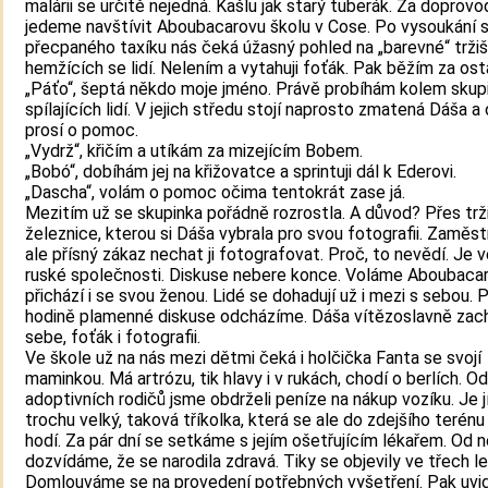
malárii se určitě nejedná. Kašlu jak starý tuberák. Za doprov
jedeme navštívit Aboubacarovu školu v Cose. Po vysoukání 
přecpaného taxíku nás čeká úžasný pohled na „barevné“ tržiš
hemžících se lidí. Nelením a vytahuji foťák. Pak běžím za ost
„Páťo“, šeptá někdo moje jméno. Právě probíhám kolem skup
spílajících lidí. V jejich středu stojí naprosto zmatená Dáša a
prosí o pomoc.
„Vydrž“, křičím a utíkám za mizejícím Bobem.
„Bobó“, dobíhám jej na křižovatce a sprintuji dál k Ederovi.
„Dascha“, volám o pomoc očima tentokrát zase já.
Mezitím už se skupinka pořádně rozrostla. A důvod? Přes tr
železnice, kterou si Dáša vybrala pro svou fotografii. Zaměst
ale přísný zákaz nechat ji fotografovat. Proč, to nevědí. Je 
ruské společnosti. Diskuse nebere konce. Voláme Aboubacaro
přichází i se svou ženou. Lidé se dohadují už i mezi s sebou. 
hodině plamenné diskuse odcházíme. Dáša vítězoslavně zac
sebe, foťák i fotografii.
Ve škole už na nás mezi dětmi čeká i holčička Fanta se svojí
maminkou. Má artrózu, tik hlavy i v rukách, chodí o berlích. Od
adoptivních rodičů jsme obdrželi peníze na nákup vozíku. Je j
trochu velký, taková tříkolka, která se ale do zdejšího terén
hodí. Za pár dní se setkáme s jejím ošetřujícím lékařem. Od n
dozvídáme, že se narodila zdravá. Tiky se objevily ve třech l
Domlouváme se na provedení potřebných vyšetření. Pak uvi