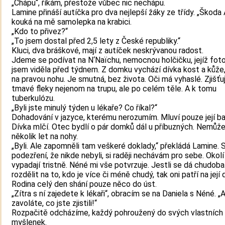
„Chápu“, říkám, přestože vůbec nic nechápu.
Lamine přináší autíčka pro dva nejlepší žáky ze třídy. „Škoda
kouká na mě samolepka na krabici.
„Kdo to přivez?“
„To jsem dostal před 2,5 lety z České republiky.“
Kluci, dva bráškové, mají z autíček neskrývanou radost.
Jdeme se podívat na N‘Naïchu, nemocnou holčičku, jejíž foto
jsem viděla před týdnem. Z domku vychází dívka kost a kůže
na pravou nohu. Je smutná, bez života. Oči má vyhaslé. Zjišťuj
tmavé fleky nejenom na trupu, ale po celém těle. A k tomu
tuberkulózu.
„Byli jste minulý týden u lékaře? Co říkal?“
Dohadování v jazyce, kterému nerozumím. Mluví pouze její ba
Dívka mlčí. Otec bydlí o pár domků dál u příbuzných. Nemůže 
několik let na nohy.
„Byli. Ale zapomněli tam veškeré doklady,“ překládá Lamine. 
podezření, že nikde nebyli, si raději nechávám pro sebe. Okolí 
vypadají tristně. Néné mi vše potvrzuje. Jestli se dá chudoba
rozdělit na to, kdo je více či méně chudý, tak oni patří na její 
Rodina celý den shání pouze něco do úst.
„Zítra s ní zajedete k lékaři“, obracím se na Daniela s Néné. „
zavoláte, co jste zjistili!“
Rozpačitě odcházíme, každý pohroužený do svých vlastních
myšlenek.