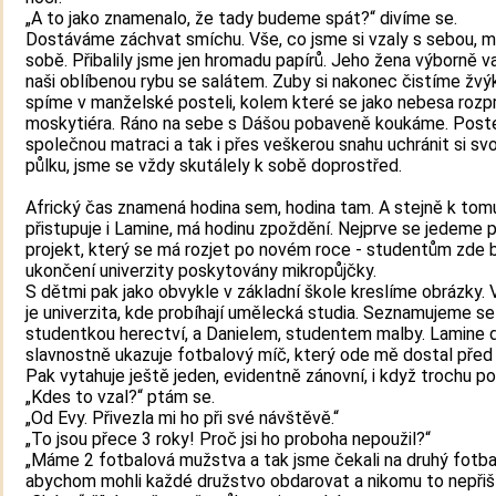
„A to jako znamenalo, že tady budeme spát?“ divíme se.
Dostáváme záchvat smíchu. Vše, co jsme si vzaly s sebou, 
sobě. Přibalily jsme jen hromadu papírů. Jeho žena výborně v
naši oblíbenou rybu se salátem. Zuby si nakonec čistíme žv
spíme v manželské posteli, kolem které se jako nebesa rozpr
moskytiéra. Ráno na sebe s Dášou pobaveně koukáme. Post
společnou matraci a tak i přes veškerou snahu uchránit si svoj
půlku, jsme se vždy skutálely k sobě doprostřed.
Africký čas znamená hodina sem, hodina tam. A stejně k tom
přistupuje i Lamine, má hodinu zpoždění. Nejprve se jedeme 
projekt, který se má rozjet po novém roce - studentům zde
ukončení univerzity poskytovány mikropůjčky.
S dětmi pak jako obvykle v základní škole kreslíme obrázky.
je univerzita, kde probíhají umělecká studia. Seznamujeme se
studentkou herectví, a Danielem, studentem malby. Lamine
slavnostně ukazuje fotbalový míč, který ode mě dostal před 
Pak vytahuje ještě jeden, evidentně zánovní, i když trochu po
„Kdes to vzal?“ ptám se.
„Od Evy. Přivezla mi ho při své návštěvě.“
„To jsou přece 3 roky! Proč jsi ho proboha nepoužil?“
„Máme 2 fotbalová mužstva a tak jsme čekali na druhý fotba
abychom mohli každé družstvo obdarovat a nikomu to nepřišlo