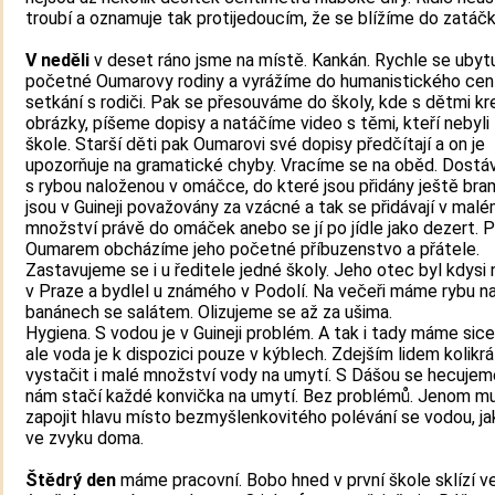
troubí a oznamuje tak protijedoucím, že se blížíme do zatáčk
V neděli
v deset ráno jsme na místě. Kankán. Rychle se ubyt
početné Oumarovy rodiny a vyrážíme do humanistického cen
setkání s rodiči. Pak se přesouváme do školy, kde s dětmi kr
obrázky, píšeme dopisy a natáčíme video s těmi, kteří nebyli 
škole. Starší děti pak Oumarovi své dopisy předčítají a on je
upozorňuje na gramatické chyby. Vracíme se na oběd. Dostá
s rybou naloženou v omáčce, do které jsou přidány ještě bra
jsou v Guineji považovány za vzácné a tak se přidávají v mal
množství právě do omáček anebo se jí po jídle jako dezert. P
Oumarem obcházíme jeho početné příbuzenstvo a přátele.
Zastavujeme se i u ředitele jedné školy. Jeho otec byl kdysi 
v Praze a bydlel u známého v Podolí. Na večeři máme rybu n
banánech se salátem. Olizujeme se až za ušima.
Hygiena. S vodou je v Guineji problém. A tak i tady máme sic
ale voda je k dispozici pouze v kýblech. Zdejším lidem kolikr
vystačit i malé množství vody na umytí. S Dášou se hecujem
nám stačí každé konvička na umytí. Bez problémů. Jenom m
zapojit hlavu místo bezmyšlenkovitého polévání se vodou, 
ve zvyku doma.
Štědrý den
máme pracovní. Bobo hned v první škole sklízí v