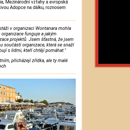
dia, Mezinárodní vztahy a evropská
tivou Adopce na dálku, roznosem
stáži v organizaci Wontanara mohla
á organizace funguje a jakým
zace projektů. Jsem šťastná, že jsem
u součástí organizace, která se snaží
ují s lidmi, kteří chtějí pomáhat."
tním, přicházejí zřídka, ale ty malé
Koch