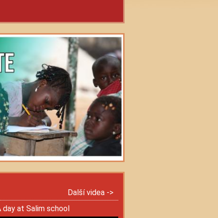
Další videa ->
 day at Salim school