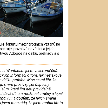
uje fakultu mezinárodních vztahů na
stuje, poznává nové lidi a jejich
tivou Adopce na dálku, překlady a s
aci Wontanara jsem velice vděčná,
ických informací o tom, jak neziskové
 dálku probíhá. Moc se mi líbí, že
ují, s ním prožívají jak úspěchy
opisům, které jim děti pravidelně
laní dává dětem možnost změny a lepší
bdivuji a doufám, že jejich snaha
 A jsem moc ráda, že jsem mohla tímto