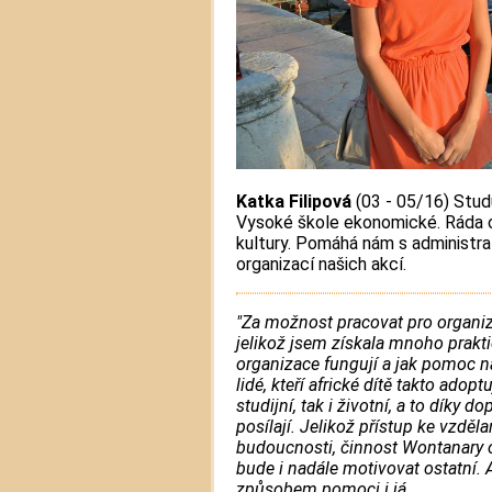
Katka Filipová
(03 - 05/16) Stud
Vysoké škole ekonomické. Ráda ce
kultury. Pomáhá nám s administra
organizací našich akcí.
"Za možnost pracovat pro organiz
jelikož jsem získala mnoho prakt
organizace fungují a jak pomoc na
lidé, kteří africké dítě takto adopt
studijní, tak i životní, a to díky d
posílají. Jelikož přístup ke vzdě
budoucnosti, činnost Wontanary o
bude i nadále motivovat ostatní.
způsobem pomoci i já.