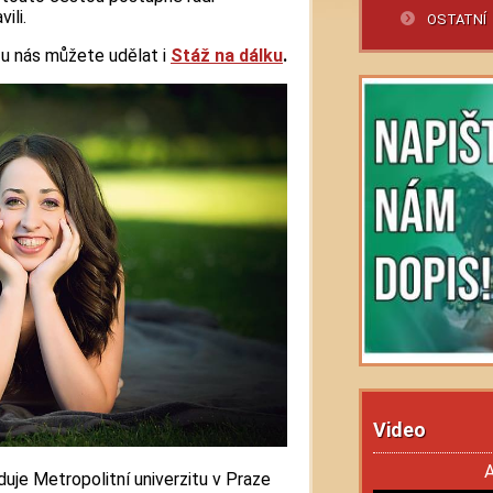
ili.
OSTATNÍ
 u nás můžete udělat i
Stáž na dálku
.
Video
A
uje Metropolitní univerzitu v Praze