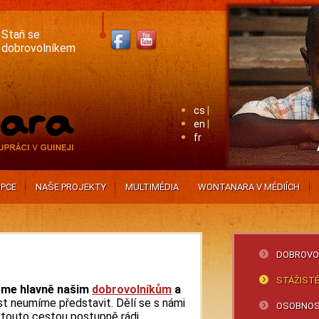
Staň se
dobrovolníkem
cs
en
fr
PCE
NAŠE PROJEKTY
MULTIMÉDIA
WONTANARA V MÉDIÍCH
DOBROVOL
STÁŽIST
eme hlavně našim
dobrovolníkům
a
nost neumíme představit. Dělí se s námi
OSOBNOS
 touto cestou postupně rádi