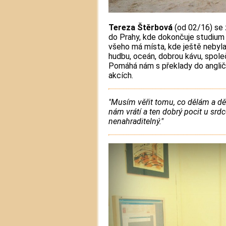
Tereza Štěrbová
(od 02/16) se 
do Prahy, kde dokončuje studium 
všeho má místa, kde ještě nebyla
hudbu, oceán, dobrou kávu, spole
Pomáhá nám s překlady do angličt
akcích.
"Musím věřit tomu, co dělám a dě
nám vrátí a ten dobrý pocit u srd
nenahraditelný."