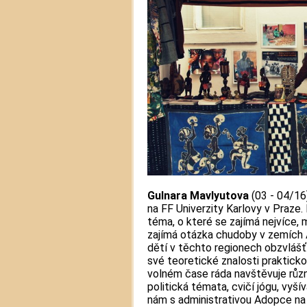
Gulnara Mavlyutova
(03 - 04/16)
na FF Univerzity Karlovy v Praze.
téma, o které se zajímá nejvíce, m
zajímá otázka chudoby v zemích 
dětí v těchto regionech obzvlášť
své teoretické znalosti praktick
volném čase ráda navštěvuje růz
politická témata, cvičí jógu, vyší
nám s administrativou Adopce na d