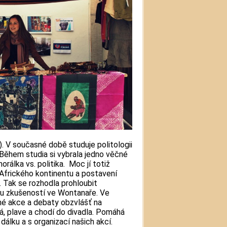
. V současné době studuje politologii
 Během studia si vybrala jedno věčné
orálka vs. politika. Moc jí totiž
Afrického kontinentu a postavení
. Tak se rozhodla prohloubit
ou zkušeností ve Wontanaře. Ve
né akce a debaty obzvlášť na
vá, plave a chodí do divadla. Pomáhá
álku a s organizací našich akcí.