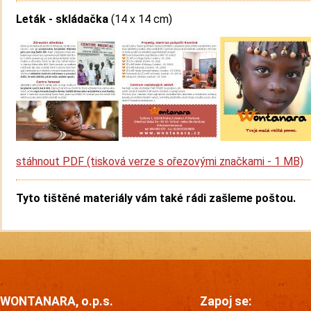
Leták - skládačka
(14 x 14 cm)
stáhnout PDF (tisková verze s ořezovými značkami - 1 MB)
Tyto tištěné materiály vám také rádi zašleme poštou.
WONTANARA, o.p.s.
Zapoj se: