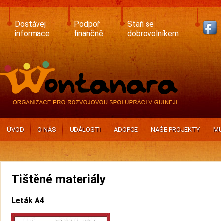
Skip
to
main
Dostávej
Podpoř
Staň se
content
informace
finančně
dobrovolníkem
ÚVOD
O NÁS
UDÁLOSTI
ADOPCE
NAŠE PROJEKTY
MU
Tištěné materiály
Leták A4