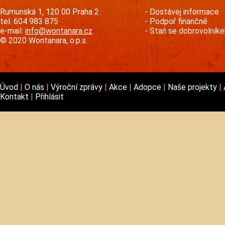
Rumunská 1, 120 00 Praha 2
Dostávej informace
tel. 604 983 875
Podpoř finančně
e-mail:
info@wontanara.cz
Staň se dobrovolník
© 2020 Wontanara, o.p.s.
Úvod
O nás
Výroční zprávy
Akce
Adopce
Naše projekty
Kontakt
Přihlásit