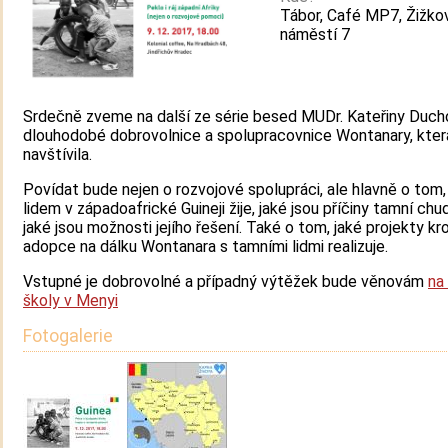
Tábor, Café MP7, Žižko
náměstí 7
Srdečně zveme na další ze série besed MUDr. Kateřiny Duch
dlouhodobé dobrovolnice a spolupracovnice Wontanary, kter
navštívila.
Povídat bude nejen o rozvojové spolupráci, ale hlavně o tom,
lidem v západoafrické Guineji žije, jaké jsou příčiny tamní ch
jaké jsou možnosti jejího řešení. Také o tom, jaké projekty k
adopce na dálku Wontanara s tamními lidmi realizuje.
Vstupné je dobrovolné a případný výtěžek bude věnovám
na
školy v Menyi
Fotogalerie