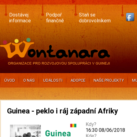
Skip
to
main
Dostávej
Podpoř
Staň se
content
informace
finančně
dobrovolníkem
ÚVOD
O NÁS
UDÁLOSTI
ADOPCE
NAŠE PROJEKTY
MU
Guinea - peklo i ráj západní Afriky
Kdy?
16:30 08/06/2018
Kde?