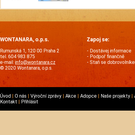
WONTANARA, o.p.s.
Zapoj se:
Rumunská 1, 120 00 Praha 2
Dostávej informace
tel. 604 983 875
Podpoř finančně
e-mail:
info@wontanara.cz
Staň se dobrovolník
© 2020 Wontanara, o.p.s.
Úvod
O nás
Výroční zprávy
Akce
Adopce
Naše projekty
Kontakt
Přihlásit