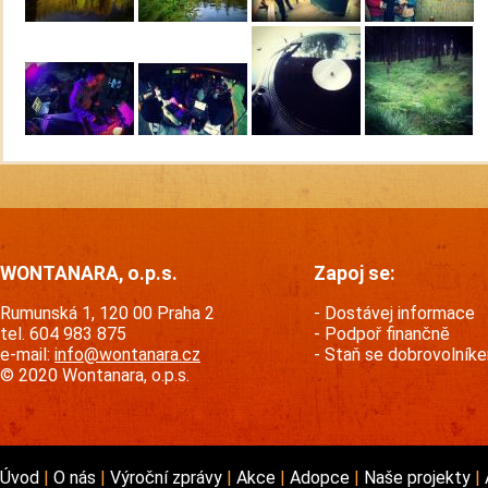
WONTANARA, o.p.s.
Zapoj se:
Rumunská 1, 120 00 Praha 2
Dostávej informace
tel. 604 983 875
Podpoř finančně
e-mail:
info@wontanara.cz
Staň se dobrovolník
© 2020 Wontanara, o.p.s.
Úvod
O nás
Výroční zprávy
Akce
Adopce
Naše projekty