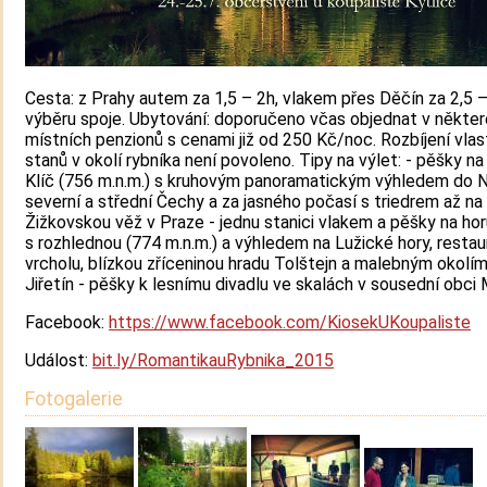
Cesta: z Prahy autem za 1,5 – 2h, vlakem přes Děčín za 2,5 
výběru spoje. Ubytování: doporučeno včas objednat v někte
místních penzionů s cenami již od 250 Kč/noc. Rozbíjení vlas
stanů v okolí rybníka není povoleno. Tipy na výlet: - pěšky n
Klíč (756 m.n.m.) s kruhovým panoramatickým výhledem do
severní a střední Čechy a za jasného počasí s triedrem až na
Žižkovskou věž v Praze - jednu stanici vlakem a pěšky na ho
s rozhlednou (774 m.n.m.) a výhledem na Lužické hory, restau
vrcholu, blízkou zříceninou hradu Tolštejn a malebným okolí
Jiřetín - pěšky k lesnímu divadlu ve skalách v sousední obci
Facebook:
https://www.facebook.com/KiosekUKoupaliste
Událost:
bit.ly/RomantikauRybnika_2015​
Fotogalerie