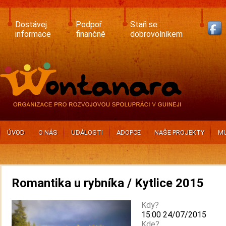
Skip
to
main
Dostávej
Podpoř
Staň se
content
informace
finančně
dobrovolníkem
ÚVOD
O NÁS
UDÁLOSTI
ADOPCE
NAŠE PROJEKTY
MU
Romantika u rybníka / Kytlice 2015
Kdy?
15:00 24/07/2015
Kde?