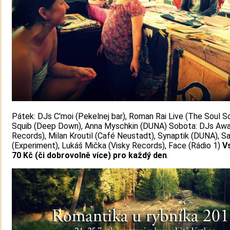
Pátek: DJs C'moi (Pekelnej bar), Roman Rai Live (The Soul S
Squib (Deep Down), Anna Myschkin (DUNA) Sobota: DJs Awa
Records), Milan Kroutil (Café Neustadt), Synaptik (DUNA), S
(Experiment), Lukáš Mička (Visky Records), Face (Rádio 1)
V
70 Kč (či dobrovolně více) pro každý den
.