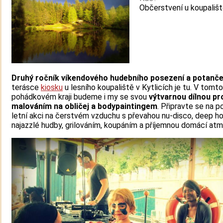
Občerstvení u koupališt
Druhý ročník víkendového hudebního posezení a potanče
terásce
kiosku
u lesního koupaliště v Kytlicích je tu. V tomto
pohádkovém kraji budeme i my se svou
výtvarnou dílnou pro
malováním na obličej a bodypaintingem
. Připravte se na 
letní akci na čerstvém vzduchu s převahou nu-disco, deep h
najazzlé hudby, grilováním, koupáním a příjemnou domácí at