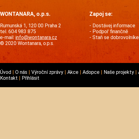
WONTANARA, o.p.s.
Zapoj se:
Rumunská 1, 120 00 Praha 2
Dostávej informace
tel. 604 983 875
Podpoř finančně
e-mail:
info@wontanara.cz
Staň se dobrovolník
© 2020 Wontanara, o.p.s.
Úvod
O nás
Výroční zprávy
Akce
Adopce
Naše projekty
Kontakt
Přihlásit