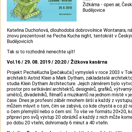
Žižkárna - open air, Čes
Budějovice
Kateřina Duchoňová, dlouhodobá dobrovolnice Wontanara, n
znovu prezentovat na Pecha Kucha night, tentokrát v Český
Budějovicích
Tak si to rozhodně nenechte ujít!
Vol.16 / 29. 08. 2019 / 20:20 / Žižkova kasárna
Projekt PechaKucha [pečakuča:] vymysleli v roce 2003 v Tok
architekti Astrid Klein a Mark Dytham, zakladatelé architekt
studia Klein Dytham Architecture. Jejich záměrem bylo vytvo
prostor pro setkávání architektů, designérů, grafiků, výtvarn
umělců, divadelníků, filmařů a muzikantů na jednom místě v 
čase. Dnes je profesní záběr mnohem širší a každý z vystupu
můžem mluvit o tom, čím se zabývá, co kde chystá a co již re
o čem přemýšlí nebo o čem sní. To vše ve formátu 20×20, kd
připraví pro svůj výstup 20 obrázků a každý z nich může kom
po dobu 20 vteřin; dohromady 6 minut a 40 vteřin.