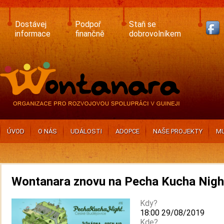
Skip
to
main
Dostávej
Podpoř
Staň se
content
informace
finančně
dobrovolníkem
ÚVOD
O NÁS
UDÁLOSTI
ADOPCE
NAŠE PROJEKTY
MU
Wontanara znovu na Pecha Kucha Nigh
Kdy?
18:00 29/08/2019
Kde?