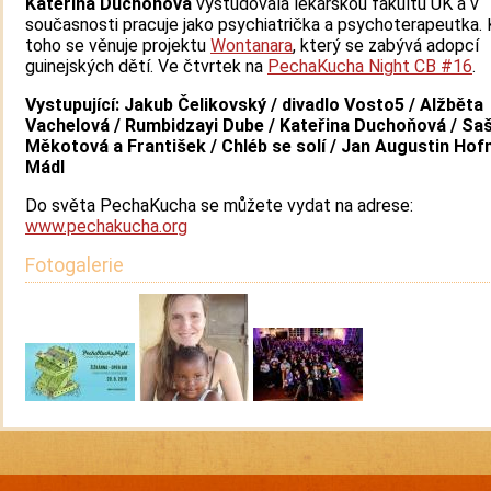
Kateřina Duchoňová
vystudovala lékařskou fakultu UK a v
současnosti pracuje jako psychiatrička a psychoterapeutka.
toho se věnuje projektu
Wontanara
, který se zabývá adopcí
guinejských dětí. Ve čtvrtek na
PechaKucha Night CB #16
.
Vystupující: Jakub Čelikovský / divadlo Vosto5 / Alžběta
Vachelová / Rumbidzayi Dube / Kateřina Duchoňová / Saš
Měkotová a František / Chléb se solí / Jan Augustin Hof
Mádl
Do světa PechaKucha se můžete vydat na adrese:
www.pechakucha.org
Fotogalerie