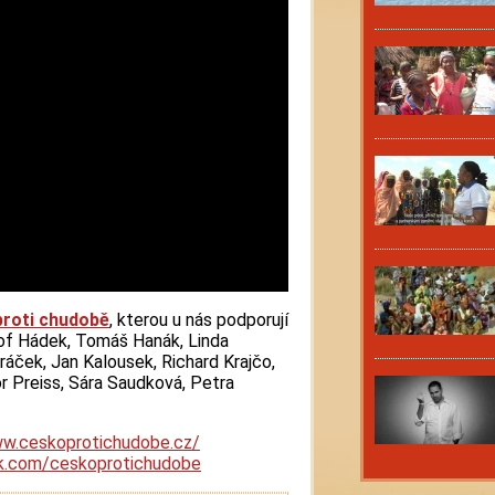
roti chudobě
, kterou u nás podporují
tof Hádek, Tomáš Hanák, Linda
ráček, Jan Kalousek, Richard Krajčo,
or Preiss, Sára Saudková, Petra
ww.ceskoprotichudobe.cz/
k.com/ceskoprotichudobe