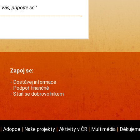
ás, připojte se "
Zapoj se:
Dostávej informace
Podpoř finančně
Staň se dobrovolníkem
e
Adopce
Naše projekty
Aktivity v ČR
Multimédia
Děkujem