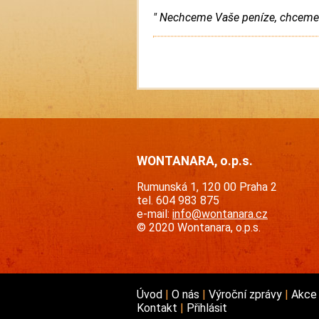
" Nechceme Vaše peníze, chceme V
WONTANARA, o.p.s.
Rumunská 1, 120 00 Praha 2
tel. 604 983 875
e-mail:
info@wontanara.cz
© 2020 Wontanara, o.p.s.
Úvod
O nás
Výroční zprávy
Akc
Kontakt
Přihlásit