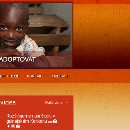
DĚKUJEME
KONTAKT
PŘIHLÁSIT
 videa
Další videa ->
Rozšiřujeme naši školu v
guinejském Kankanu 🧱🏫
👨🏿‍🏫