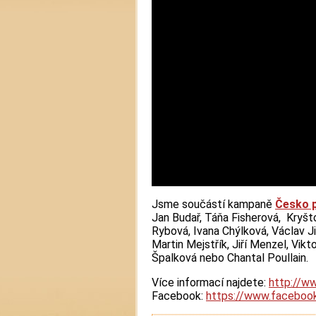
Jsme součástí kampaně
Česko p
Jan Budař, Táňa Fisherová, Kryš
Rybová, Ivana Chýlková, Václav Ji
Martin Mejstřík, Jiří Menzel, Vikt
Špalková nebo Chantal Poullain.
Více informací najdete:
http://w
Facebook:
https://www.faceboo