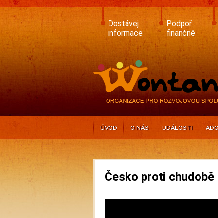
Skip
to
main
Dostávej
Podpoř
content
informace
finančně
ÚVOD
O NÁS
UDÁLOSTI
ADO
Česko proti chudobě