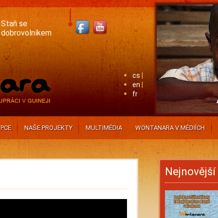
Staň se
dobrovolníkem
cs
en
fr
PCE
NAŠE PROJEKTY
MULTIMÉDIA
WONTANARA V MÉDIÍCH
Nejnovější