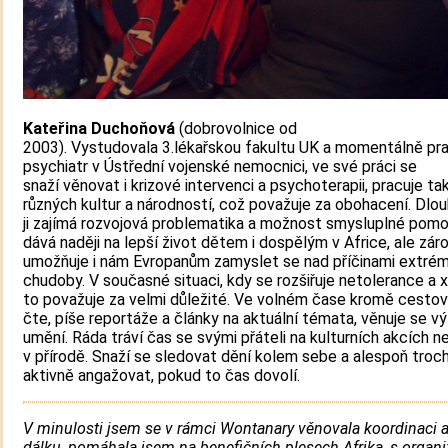
Kateřina Duchoňová
(dobrovolnice od
2003). Vystudovala 3.lékařskou fakultu UK a momentálně pra
psychiatr v Ústřední vojenské nemocnici, ve své práci se
snaží věnovat i krizové intervenci a psychoterapii, pracuje tak
různých kultur a národností, což považuje za obohacení. Dl
ji zajímá rozvojová problematika a možnost smysluplné pomo
dává naději na lepší život dětem i dospělým v Africe, ale zár
umožňuje i nám Evropanům zamyslet se nad příčinami extrém
chudoby. V současné situaci, kdy se rozšiřuje netolerance a 
to považuje za velmi důležité. Ve volném čase kromě cestov
čte, píše reportáže a články na aktuální témata, věnuje se 
umění. Ráda tráví čas se svými přáteli na kulturních akcích n
v přírodě. Snaží se sledovat dění kolem sebe a alespoň troc
aktivně angažovat, pokud to čas dovolí.
V minulosti jsem se v rámci Wontanary věnovala koordinaci 
dálku, pomáhala jsem na benefičních plesech Afrika, s organi