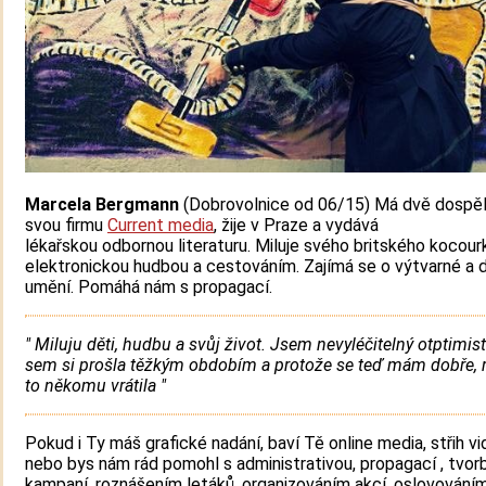
Marcela Bergmann
(Dobrovolnice od 06/15) Má dvě dospěl
svou firmu
Current media
, žije v Praze a vydává
lékařskou odbornou literaturu. Miluje svého britského kocourk
elektronickou hudbou a cestováním. Zajímá se o výtvarné a d
umění. Pomáhá nám s propagací.
" Miluju děti, hudbu a svůj život. Jsem nevyléčitelný otptimi
sem si prošla těžkým obdobím a protože se teď mám dobře, 
to někomu vrátila "
Pokud i Ty máš grafické nadání, baví Tě online media, střih vi
nebo bys nám rád pomohl s administrativou, propagací , tvor
kampaní, roznášením letáků, organizováním akcí, oslovování