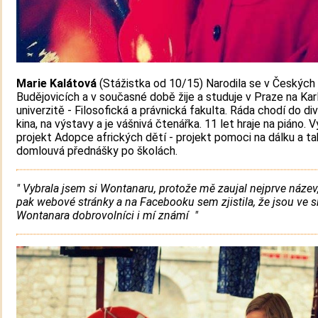
Marie Kalátová
(Stážistka od 10/15) Narodila se v Českých
Budějovicích a v současné době žije a studuje v Praze na Kar
univerzitě - Filosofická a právnická fakulta. Ráda chodí do di
kina, na výstavy a je vášnivá čtenářka. 11 let hraje na piáno. V
projekt Adopce afrických dětí - projekt pomoci na dálku a t
domlouvá přednášky po školách.
" Vybrala jsem si Wontanaru, protože mě zaujal nejprve název
pak webové stránky a na Facebooku sem zjistila, že jsou ve 
Wontanara dobrovolníci i mí známí "