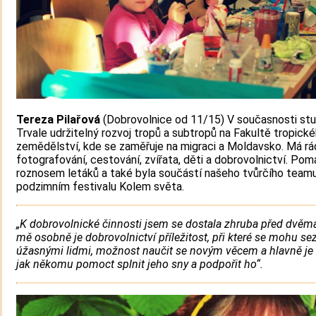
Tereza Pilařová
(Dobrovolnice od 11/15) V současnosti stu
Trvale udržitelný rozvoj tropů a subtropů na Fakultě tropick
zemědělství, kde se zaměřuje na migraci a Moldavsko. Má rá
fotografování, cestování, zvířata, děti a dobrovolnictví. Po
roznosem letáků a také byla součástí našeho tvůrčího team
podzimním festivalu Kolem světa.
„K dobrovolnické činnosti jsem se dostala zhruba před dvěma
mě osobně je dobrovolnictví příležitost, při které se mohu se
úžasnými lidmi, možnost naučit se novým věcem a hlavně je
jak někomu pomoct splnit jeho sny a podpořit ho“.