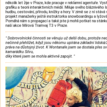
několik let žije v Praze, kde pracuje v reklamní agentuře. Vy
grafiku a teorii interaktivních médií. Miluje svého bláznivého l
hudbu, cestování, přírodu, knížky a hory. V zimě se z ní stává
projekt manažerky ještě instruktorka snowboardingu a lyžová
Pomáhá nám s propagací a také jste ji mohli potkat na stán
naší akce Mírová Tramvaj T3 v Praze.
" Dobrovolnické činnosti se věnuju už delší dobu, protože n
nečinně přehlížet, když jsou někomu upírána základní lidská/
práva na důstojný život. K Wontanaře jsem se dostala přes sv
kamarádku Silvu,
díky které jsem se mohla aktivně zapojit. "