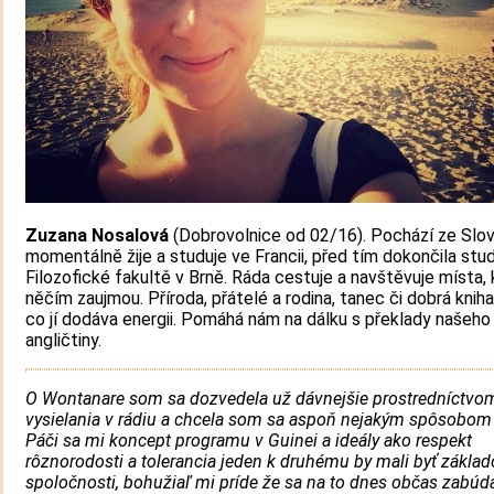
Zuzana Nosalová
(Dobrovolnice od 02/16). Pochází ze Slo
momentálně žije a studuje ve Francii, před tím dokončila stu
Filozofické fakultě v Brně. Ráda cestuje a navštěvuje místa, k
něčím zaujmou. Příroda, přátelé a rodina, tanec či dobrá kniha
co jí dodáva energii. Pomáhá nám na dálku s překlady našeh
angličtiny.
O Wontanare som sa dozvedela už dávnejšie prostredníctvo
vysielania v rádiu a chcela som sa aspoň nejakým spôsobom 
Páči sa mi koncept programu v Guinei a ideály ako respekt
rôznorodosti a tolerancia jeden k druhému by mali byť zákla
spoločnosti, bohužiaľ mi príde že sa na to dnes občas zabúda