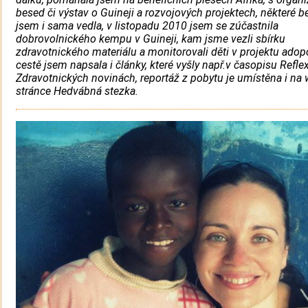
besed či výstav o Guineji a rozvojových projektech, některé 
jsem i sama vedla, v listopadu 2010 jsem se zúčastnila
dobrovolnického kempu v Guineji, kam jsme vezli sbírku
zdravotnického materiálu a monitorovali děti v projektu adopc
cestě jsem napsala i články, které vyšly např.v časopisu Refle
Zdravotnických novinách, reportáž z pobytu je umístěna i na
stránce Hedvábná stezka.