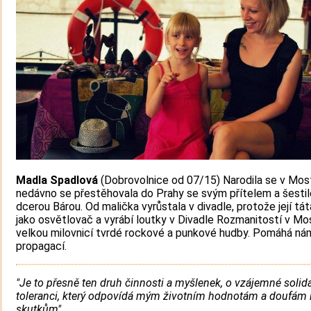
Madla Spadlová
(Dobrovolnice od 07/15) Narodila se v Mos
nedávno se přestěhovala do Prahy se svým přítelem a šesti
dcerou Bárou. Od malička vyrůstala v divadle, protože její tát
jako osvětlovač a vyrábí loutky v Divadle Rozmanitostí v Mo
velkou milovnicí tvrdé rockové a punkové hudby. Pomáhá ná
propagací.
"Je to přesně ten druh činnosti a myšlenek, o vzájemné solida
toleranci, který odpovídá mým životním hodnotám a doufám 
skutkům"