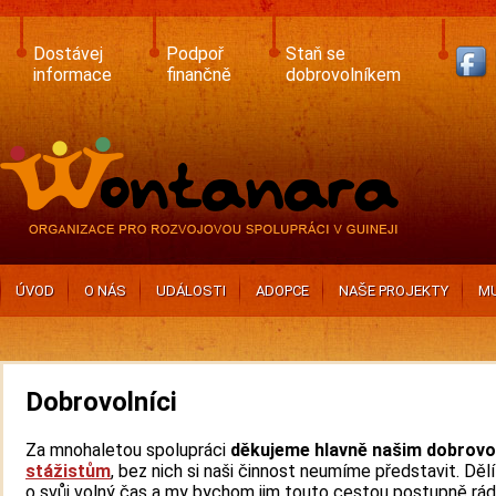
Skip
to
main
Dostávej
Podpoř
Staň se
content
informace
finančně
dobrovolníkem
ÚVOD
O NÁS
UDÁLOSTI
ADOPCE
NAŠE PROJEKTY
MU
Dobrovolníci
Za mnohaletou spolupráci
děkujeme hlavně našim dobrovo
stážistům
, bez nich si naši činnost neumíme představit. Dělí
o svůj volný čas a my bychom jim touto cestou postupně rád