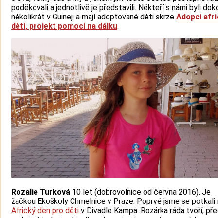
poděkovali a jednotlivě je představili. Někteří s námi byli do
několikrát v Guineji a mají adoptované děti skrze
Adopci afr
dětí, projekt pomoci na dálku
.
Rozalie Turková
10 let
(dobrovolnice od června 2016). Je
žačkou Ekoškoly Chmelnice v Praze. Poprvé jsme se potkali 
Africký den pro děti
v Divadle Kampa. Rozárka ráda tvoří, př