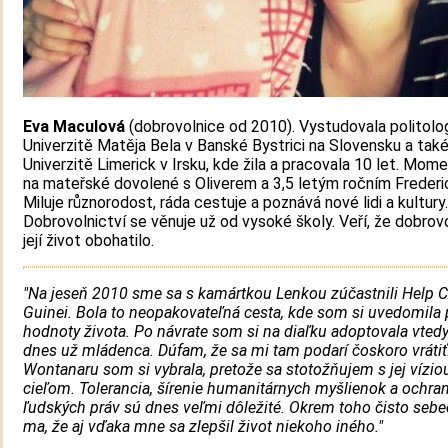
Eva Maculová
(dobrovolnice od 2010). Vystudovala politolog
Univerzitě Matěja Bela v Banské Bystrici na Slovensku a také
Univerzitě Limerick v Irsku, kde žila a pracovala 10 let. Mome
na mateřské dovolené s Oliverem a 3,5 letým ročním Freder
Miluje různorodost, ráda cestuje a poznává nové lidi a kultury.
Dobrovolnictví se věnuje už od vysoké školy. Veří, že dobrovo
její život obohatilo.
"Na jeseň 2010 sme sa s kamártkou Lenkou zúčastnili Help 
Guinei. Bola to neopakovateľná cesta, kde som si uvedomila 
hodnoty života. Po návrate som si na diaľku adoptovala vted
dnes už mládenca. Dúfam, že sa mi tam podarí čoskoro vrátiť
Wontanaru som si vybrala, pretože sa stotožňujem s jej vízio
cieľom. Tolerancia, šírenie humanitárnych myšlienok a ochra
ľudských práv sú dnes veľmi dôležité. Okrem toho čisto sebeck
ma, že aj vďaka mne sa zlepšil život niekoho iného."