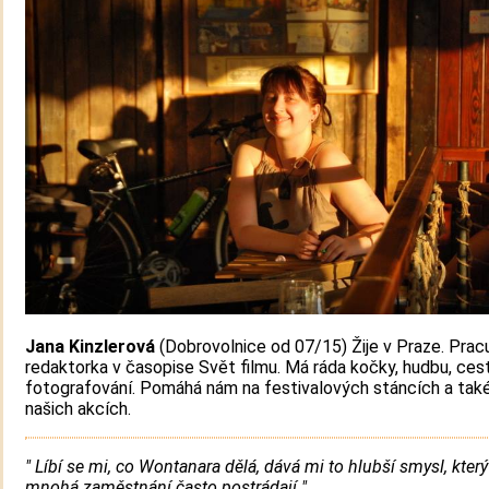
Jana Kinzlerová
(Dobrovolnice od 07/15) Žije v Praze. Pracu
redaktorka v časopise Svět filmu. Má ráda kočky, hudbu, ces
fotografování. Pomáhá nám na festivalových stáncích a také
našich akcích.
" Líbí se mi, co Wontanara dělá, dává mi to hlubší smysl, který
mnohá zaměstnání často postrádají "