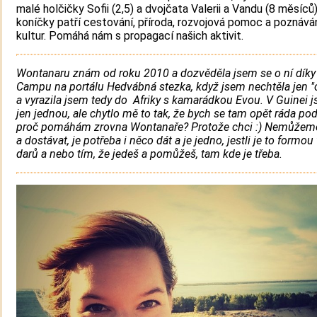
malé holčičky Sofii (2,5) a dvojčata Valerii a Vandu (8 měsíců).
koníčky patří cestování, příroda, rozvojová pomoc a poznáván
kultur. Pomáhá nám s propagací našich aktivit.
Wontanaru znám od roku 2010 a dozvěděla jsem se o ní díky
Campu na portálu Hedvábná stezka, když jsem nechtěla jen "
a vyrazila jsem tedy do Afriky s kamarádkou Evou. V Guinei 
jen jednou, ale chytlo mě to tak, že bych se tam opět ráda pod
proč pomáhám zrovna Wontanaře? Protože chci :) Nemůžeme
a dostávat, je potřeba i něco dát a je jedno, jestli je to formou
darů a nebo tím, že jedeš a pomůžeš, tam kde je třeba.