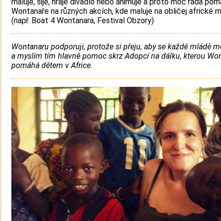
maluje, šije, hraje divadlo nebo animuje a proto moc ráda po
Wontanaře na různých akcích, kde maluje na obličej africké m
(např. Boat 4 Wontanara, Festival Obzory)
Wontanaru podporuji, protože si přeju, aby se každé mládě m
a myslím tím hlavně pomoc skrz Adopcí na dálku, kterou Wo
pomáhá dětem v Africe.