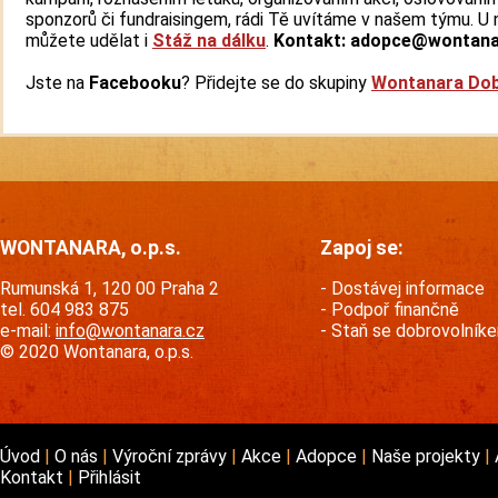
sponzorů či fundraisingem, rádi Tě uvítáme v našem týmu. U n
můžete udělat i
Stáž na dálku
.
Kontakt: adopce@wontana
Jste na
Facebooku
? Přidejte se do skupiny
Wontanara Dob
WONTANARA, o.p.s.
Zapoj se:
Rumunská 1, 120 00 Praha 2
Dostávej informace
tel. 604 983 875
Podpoř finančně
e-mail:
info@wontanara.cz
Staň se dobrovolník
© 2020 Wontanara, o.p.s.
Úvod
O nás
Výroční zprávy
Akce
Adopce
Naše projekty
Kontakt
Přihlásit