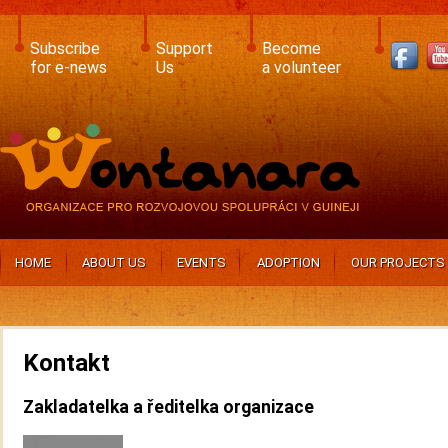
Skip
to
main
Subscribe
Support
Become
content
for e-news
Us
a volunteer
HOME
ABOUT US
EVENTS
ADOPTION
OUR PROJECTS
Kontakt
Zakladatelka a ředitelka organizace