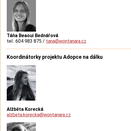
Táňa Beaoui Bednářová
tel.: 604 983 875 /
tana@wontanara.cz
Koordinátorky projektu Adopce na dálku
Alžběta Korecká
alzbeta.korecka@wontanara.cz