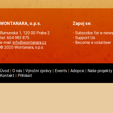
WONTANARA, o.p.s.
Zapoj se:
Rumunská 1, 120 00 Praha 2
Subscribe for e-new
tel. 604 983 875
Support Us
e-mail:
info@wontanara.cz
Become a volunteer
© 2020 Wontanara, o.p.s.
Úvod
O nás
Výroční zprávy
Events
Adopce
Naše projekt
Kontakt
Přihlásit