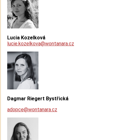
Lucia Kozelková
lucie.kozelkova@wontanara.cz
Dagmar Riegert Bystřická
adopce@wontanara.cz