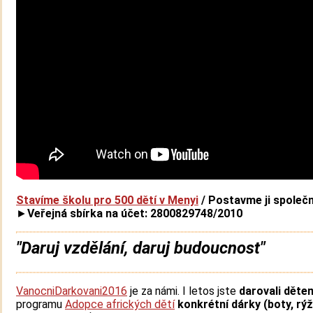
Stavíme školu pro 500 dětí v Menyi
/ Postavme ji společn
►
Veřejná sbírka na účet: 2800829748/2010
"Daruj vzdělání, daruj budoucnost"
VanocniDarkovani2016
je za námi. I letos jste
darovali děte
programu
Adopce afrických dětí
konkrétní dárky (boty, rýž