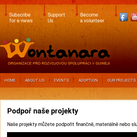
Skip
to
main
Subscribe
Support
Become
content
for e-news
Us
a volunteer
HOME
ABOUT US
EVENTS
ADOPTION
OUR PROJECTS
Podpoř naše projekty
Naše projekty můžete podpořit finančně, materiálně nebo sl