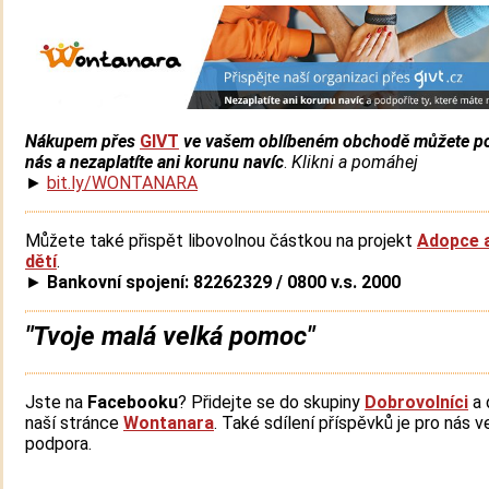
Nákupem přes
GIVT
ve vašem oblíbeném obchodě můžete po
nás a nezaplatíte ani korunu navíc
.
Klikni a pomáhej
►
bit.ly/WONTANARA
Můžete také přispět libovolnou částkou na projekt
Adopce 
dětí
.
►
Bankovní spojení: 82262329 / 0800 v.s. 2000
"Tvoje malá velká pomoc"
Jste na
Facebooku
? Přidejte se do skupiny
Dobrovolníci
a 
naší stránce
Wontanara
. Také sdílení příspěvků je pro nás v
podpora.