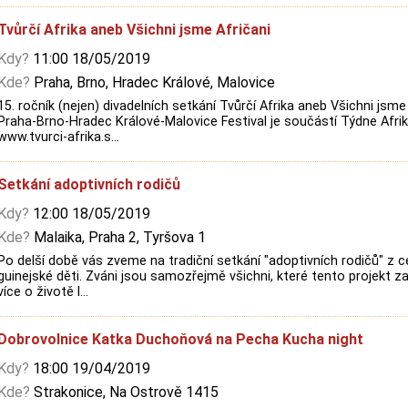
Tvůrčí Afrika aneb Všichni jsme Afričani
Kdy?
11:00 18/05/2019
Kde?
Praha, Brno, Hradec Králové, Malovice
15. ročník (nejen) divadelních setkání Tvůrčí Afrika aneb Všichni jsme
Praha-Brno-Hradec Králové-Malovice Festival je součástí Týdne Afr
www.tvurci-afrika.s...
Setkání adoptivních rodičů
Kdy?
12:00 18/05/2019
Kde?
Malaika, Praha 2, Tyršova 1
Po delší době vás zveme na tradiční setkání "adoptivních rodičů" z ce
guinejské děti. Zváni jsou samozřejmě všichni, které tento projekt 
více o životě l...
Dobrovolnice Katka Duchoňová na Pecha Kucha night
Kdy?
18:00 19/04/2019
Kde?
Strakonice, Na Ostrově 1415