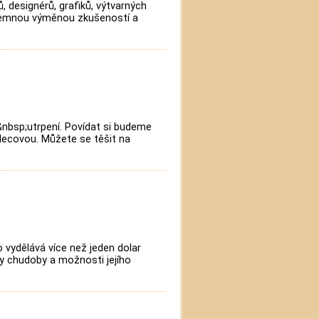
, designérů, grafiků, výtvarných
zájemnou výměnou zkušeností a
&nbsp;utrpení. Povídat si budeme
lecovou. Můžete se těšit na
o vydělává více než jeden dolar
iny chudoby a možnosti jejího