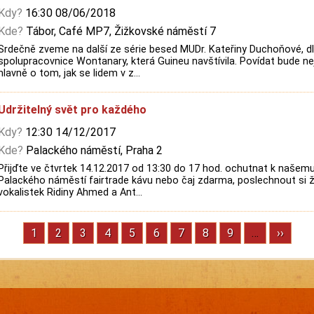
Kdy?
16:30 08/06/2018
Kde?
Tábor, Café MP7, Žižkovské náměstí 7
Srdečně zveme na další ze série besed MUDr. Kateřiny Duchoňové, 
spolupracovnice Wontanary, která Guineu navštívila. Povídat bude ne
hlavně o tom, jak se lidem v z...
Udržitelný svět pro každého
Kdy?
12:30 14/12/2017
Kde?
Palackého náměstí, Praha 2
Přijďte ve čtvrtek 14.12.2017 od 13:30 do 17 hod. ochutnat k naše
Palackého náměstí fairtrade kávu nebo čaj zdarma, poslechnout si ži
vokalistek Ridiny Ahmed a Ant...
Page
1
Page
2
Page
3
Page
4
Page
5
Page
6
Page
7
Page
8
Page
9
…
Next
››
page