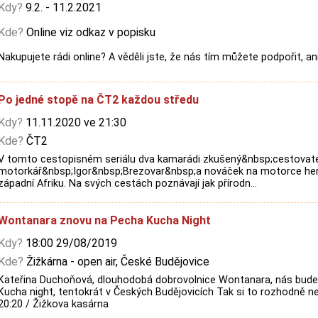
Kdy?
9.2. - 11.2.2021
Kde?
Online viz odkaz v popisku
Nakupujete rádi online? A věděli jste, že nás tím můžete podpořit, an
Po jedné stopě na ČT2 každou středu
Kdy?
11.11.2020 ve 21:30
Kde?
ČT2
V tomto cestopisném seriálu dva kamarádi zkušený&nbsp;cestovat
motorkář&nbsp;Igor&nbsp;Brezovar&nbsp;a nováček na motorce herec
západní Afriku. Na svých cestách poznávají jak přírodn...
Wontanara znovu na Pecha Kucha Night
Kdy?
18:00 29/08/2019
Kde?
Žižkárna - open air, České Budějovice
Kateřina Duchoňová, dlouhodobá dobrovolnice Wontanara, nás bud
Kucha night, tentokrát v Českých Budějovicích Tak si to rozhodně nene
20:20 / Žižkova kasárna