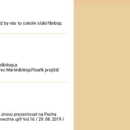
iž by vás to cokoliv stálo?&nbsp;
el&nbsp;a
 Martin&nbsp;Písařík projíždí
e znovu prezentovat na Pecha
chte ujít! Vol.16 / 29. 08. 2019 /