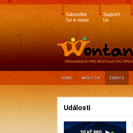
Skip
to
main
Subscribe
Support
content
for e-news
Us
HOME
ABOUT US
EVENTS
Události