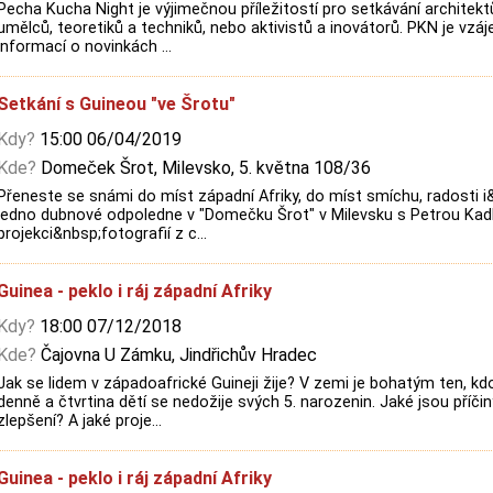
Pecha Kucha Night je výjimečnou příležitostí pro setkávání architektů
umělců, teoretiků a techniků, nebo aktivistů a inovátorů. PKN je v
informací o novinkách ...
Setkání s Guineou "ve Šrotu"
Kdy?
15:00 06/04/2019
Kde?
Domeček Šrot, Milevsko, 5. května 108/36
Přeneste se snámi do míst západní Afriky, do míst smíchu, radosti i
jedno dubnové odpoledne v "Domečku Šrot" v Milevsku s Petrou Kad
projekci&nbsp;fotografií z c...
Guinea - peklo i ráj západní Afriky
Kdy?
18:00 07/12/2018
Kde?
Čajovna U Zámku, Jindřichův Hradec
Jak se lidem v západoafrické Guineji žije? V zemi je bohatým ten, kd
denně a čtvrtina dětí se nedožije svých 5. narozenin. Jaké jsou příč
zlepšení? A jaké proje...
Guinea - peklo i ráj západní Afriky