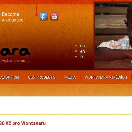
Become
a volunteer
cs
en
fr
ADOPTION
OUR PROJECTS
MEDIA
WONTANARA V MÉDIÍCH
30 Kč pro Wontanaru