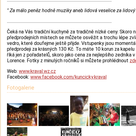
" Za málo peněz hodně muziky aneb lidová veselice za lidový 
...................................................................................................................
Čeká na Vás tradiční kuchyně za tradičně nízké ceny. Skoro 
předprodejních místech se můžete osvěžit a trochu lépe zv
vedro, které doufejme ještě přijde. Vstupenky jsou momentá
předprodeji za krásných 130 Kč. To máte 10 korun za kapelu a 
říká jen z pořadatelů, skoro jako cena za nejlepšího zedníka v 
Lorence. Fotky z minulých ročníků si můžete prohlédnout
zd
Web:
www.kraval.wz.cz
Facebook:
www.facebook.com/kuncicky.kraval
Fotogalerie