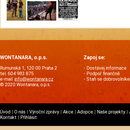
WONTANARA, o.p.s.
Zapoj se:
Rumunská 1, 120 00 Praha 2
Dostávej informace
tel. 604 983 875
Podpoř finančně
e-mail:
info@wontanara.cz
Staň se dobrovolník
© 2020 Wontanara, o.p.s.
Úvod
O nás
Výroční zprávy
Akce
Adopce
Naše projekty
Kontakt
Přihlásit