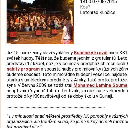
14:00 07/08/2015
Kde?
Letohrad Kunčice
Již 15. narozeniny slaví vyhlášený
Kunčický kravál
aneb KK15
svátek hudby. Těší nás, že budeme jedním z gratulantů. Leto
představí 12 kapel, což je více než v předchozích ročnících.
nabitý program
a spousta hudby pro milovníky různých žánr
budeme součástí teto mimořádné hudební veselice, najdete 
stánku s uměleckými předměty z Afriky, také proto, protož
syna. V červnu 2009 se totiž stal
Mohamed Lamine Souma
adoptivním "synem" tohoto festivalu, za což jsme velmi vděčn
protože díky KK navštěvuji od té doby školu v Guineji.
...................................................................................................................
" I v minulosti snad některé prostředky KK pomohly v různých
organizacích, ale troufám si říci, že jsme nikdy neměli možno
tak pozitivní vliv "