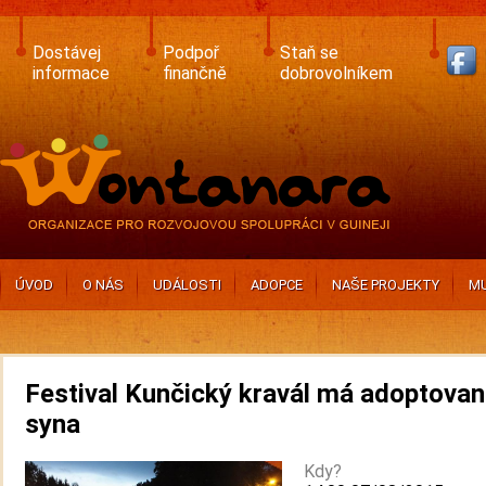
Skip
to
main
Dostávej
Podpoř
Staň se
content
informace
finančně
dobrovolníkem
ÚVOD
O NÁS
UDÁLOSTI
ADOPCE
NAŠE PROJEKTY
MU
Festival Kunčický kravál má adoptova
syna
Kdy?