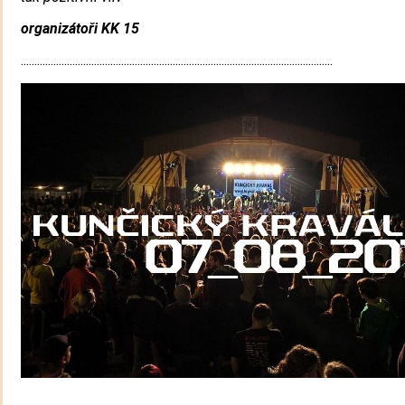
organizátoři KK 15
...................................................................................................................
...................................................................................................................