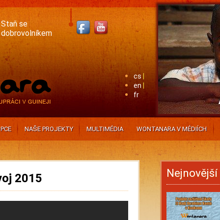
Staň se
dobrovolníkem
cs
en
fr
PCE
NAŠE PROJEKTY
MULTIMÉDIA
WONTANARA V MÉDIÍCH
Nejnovější
voj 2015