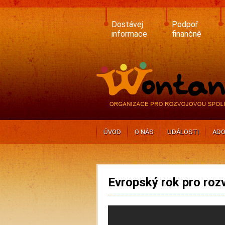
Skip
to
main
Dostávej
Podpoř
content
informace
finančně
ÚVOD
O NÁS
UDÁLOSTI
ADO
Evropský rok pro roz