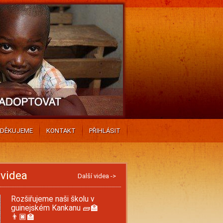
DĚKUJEME
KONTAKT
PŘIHLÁSIT
 videa
Další videa ->
Rozšiřujeme naši školu v
guinejském Kankanu 🧱🏫
👨🏿‍🏫