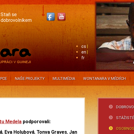
Staň se
dobrovolníkem
cs
en
fr
PCE
NAŠE PROJEKTY
MULTIMÉDIA
WONTANARA V MÉDIÍCH
DOBROVOL
STÁŽIST
tu Medela
podporovali:
OSOBNOS
á
,
Eva Holubová
,
Tonya Graves
,
Jan