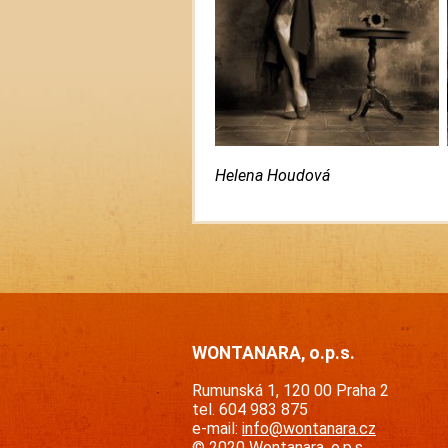
Helena Houdová Leil
WONTANARA, o.p.s.
Rumunská 1, 120 00 Praha 2
tel. 604 983 875
e-mail:
info@wontanara.cz
© 2020 Wontanara, o.p.s.