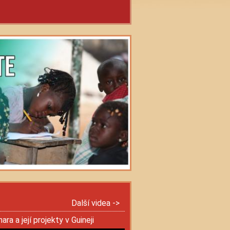
Další videa ->
ra a její projekty v Guineji