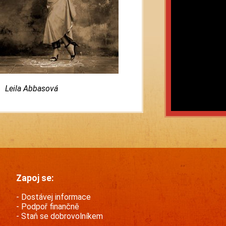
a Abbasová
Zapoj se:
Dostávej informace
Podpoř finančně
Staň se dobrovolníkem