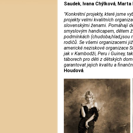
Saudek
,
Ivana Chýlková
,
Marta 
"Konkrétní projekty, které jsme v
projekty velmi kvalitních organiza
slovenskými ženami. Pomáhají dě
smyslovým handicapem, dětem žij
podmínkách (chudoba,hlad,jsou na
rodičů. Se všemi organizacemi již
americké neziskové organizace Su
jak v Kambodži, Peru i Guiney, ta
táborech pro děti z dětských dom
garantovat jejich kvalitu a finanč
Houdová
.