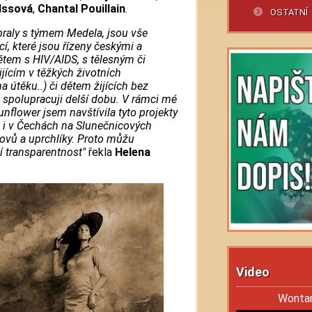
Issová
,
Chantal Pouillain
.
OSTATNÍ
ybraly s týmem Medela, jsou vše
cí, které jsou řízeny českými a
tem s HIV/AIDS, s tělesným či
ícím v těžkých životních
 útěku..) či dětem žijících bez
 spolupracuji delší dobu. V rámci mé
nflower jsem navštívila tyto projekty
k i v Čechách na Slunečnicových
ovů a uprchlíky. Proto můžu
ní transparentnost"
řekla
Helena
Video
Wontana