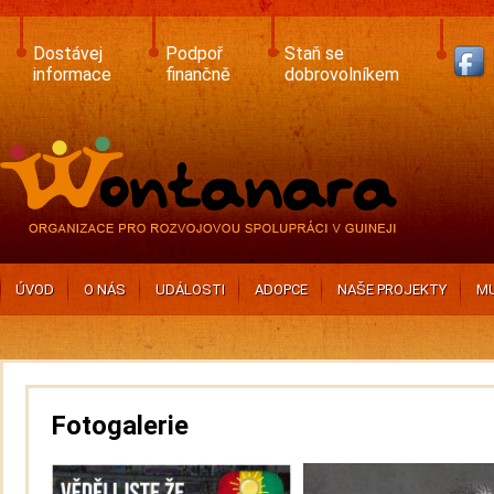
Skip
to
main
Dostávej
Podpoř
Staň se
content
informace
finančně
dobrovolníkem
ÚVOD
O NÁS
UDÁLOSTI
ADOPCE
NAŠE PROJEKTY
MU
Fotogalerie