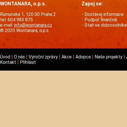
WONTANARA, o.p.s.
Zapoj se:
Rumunská 1, 120 00 Praha 2
Dostávej informace
tel. 604 983 875
Podpoř finančně
e-mail:
info@wontanara.cz
Staň se dobrovolník
© 2020 Wontanara, o.p.s.
Úvod
O nás
Výroční zprávy
Akce
Adopce
Naše projekty
Kontakt
Přihlásit