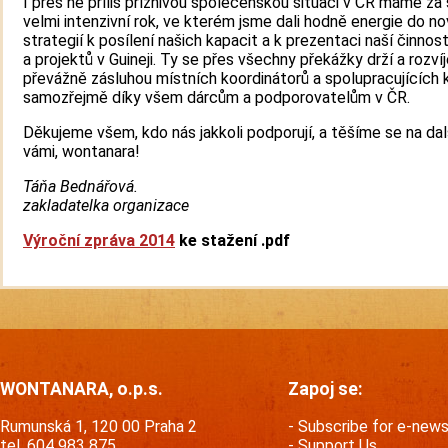
I přes ne příliš příznivou společenskou situaci v ČR máme za
velmi intenzivní rok, ve kterém jsme dali hodně energie do n
strategií k posílení našich kapacit a k prezentaci naší činnost
a projektů v Guineji. Ty se přes všechny překážky drží a rozvíje
převážně zásluhou místních koordinátorů a spolupracujících 
samozřejmě díky všem dárcům a podporovatelům v ČR.
Děkujeme všem, kdo nás jakkoli podporují, a těšíme se na dal
vámi, wontanara!
Táňa Bednářová.
zakladatelka organizace
Výroční zpráva 2014
ke stažení .pdf
WONTANARA, o.p.s.
Zapoj se:
Rumunská 1, 120 00 Praha 2
Subscribe for e-new
tel. 604 983 875
Support Us