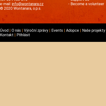
e-mail:
info@wontanara.cz
Become a volunteer
© 2020 Wontanara, o.p.s.
Úvod
O nás
Výroční zprávy
Events
Adopce
Naše projekt
Kontakt
Přihlásit