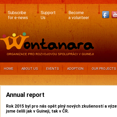
Skip
to
main
Subscribe
Support
Become
content
for e-news
Us
a volunteer
HOME
ABOUT US
EVENTS
ADOPTION
OUR PROJECTS
Annual report
Rok 2015 byl pro nás opět plný nových zkušeností a výze
jsme čelili jak v Guineji, tak v ČR.