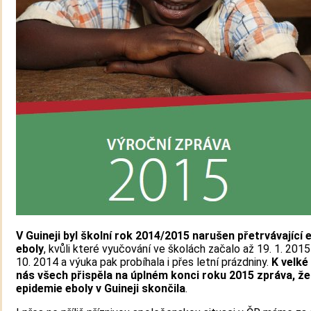
V Guineji byl školní rok 2014/2015 narušen přetrvávající 
eboly
, kvůli které vyučování ve školách začalo až 19. 1. 2015
10. 2014 a výuka pak probíhala i přes letní prázdniny.
K velké
nás všech přispěla na úplném konci roku 2015 zpráva, že
epidemie eboly v Guineji skončila
.