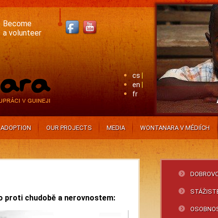
Become
a volunteer
cs
en
fr
ADOPTION
OUR PROJECTS
MEDIA
WONTANARA V MÉDIÍCH
DOBROVO
STÁŽIST
 proti chudobě a nerovnostem:
OSOBNO