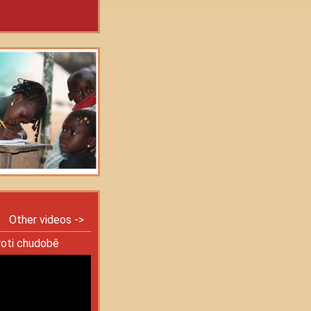
Other videos ->
roti chudobě