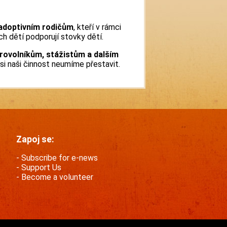
adoptivním rodičům
, kteří v rámci
ch dětí podporují stovky dětí.
rovolníkům, stážistům a dalším
 si naši činnost neumíme přestavit.
Zapoj se:
Subscribe for e-news
Support Us
Become a volunteer