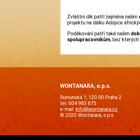
Zvláštní dík patří zejména našim
projektu na dálku Adopce africký
Poděkování patří také našim
dob
spolupracovníkům
, bez kterých
WONTANARA, o.p.s.
Rumunská 1, 120 00 Praha 2
tel. 604 983 875
e-mail:
info@wontanara.cz
© 2020 Wontanara, o.p.s.