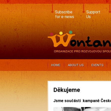
Skip
to
main
Subscribe
Support
content
for e-news
Us
HOME
ABOUT US
EVENTS
Děkujeme
Jsme součástí kampaně Česko