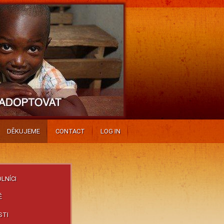
DĚKUJEME
CONTACT
LOG IN
LNÍCI
É
STI