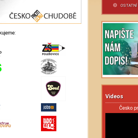
OSTATNÍ
ěkujeme:
Videos
Česko p