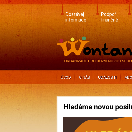
Skip
to
main
Dostávej
Podpoř
content
informace
finančně
ÚVOD
O NÁS
UDÁLOSTI
ADO
Hledáme novou posil