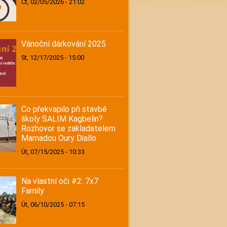
Čt, 02/05/2026 - 21:02
Vánoční dárkování 2025
St, 12/17/2025 - 15:00
Co překvapilo při stavbě
školy SALIM Kagbelin?
Rozhovor se zakladatelem
Mamadou Oury Diallo
Út, 07/15/2025 - 10:33
Na vlastní oči #2: 7x7
Family
Út, 06/10/2025 - 07:15