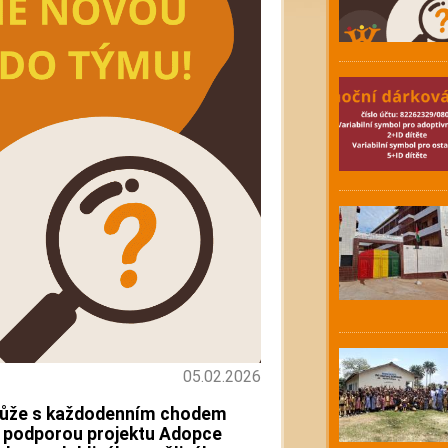
05.02.2026
může s každodenním chodem
í podporou projektu
Adopce