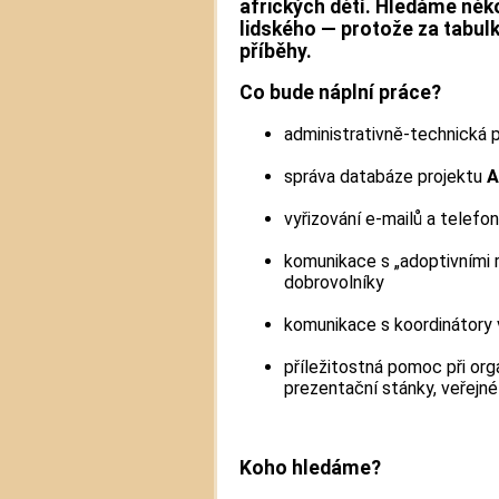
afrických dětí
. Hledáme něko
lidského — protože za tabul
příběhy.
Co bude náplní práce?
administrativně-technická 
správa databáze projektu
A
vyřizování e-mailů a telefo
komunikace s „adoptivními r
dobrovolníky
komunikace s koordinátory v
příležitostná pomoc při orga
prezentační stánky, veřejn
Koho hledáme?