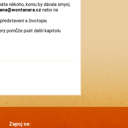
náte někoho, komu by dávala smysl,
tana@wontanara.cz
nebo na
představení a životopis.
erý pomůže psát další kapitolu
Zapoj se: