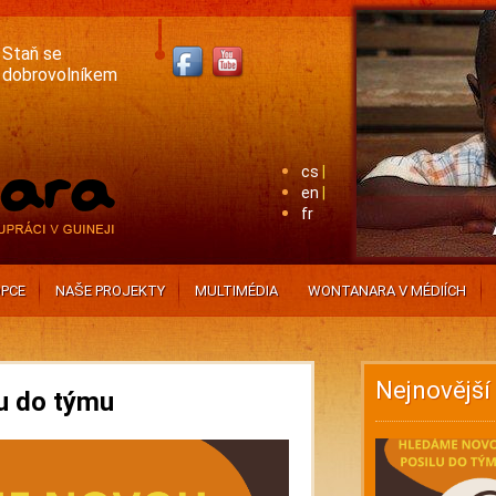
Staň se
dobrovolníkem
cs
en
fr
PCE
NAŠE PROJEKTY
MULTIMÉDIA
WONTANARA V MÉDIÍCH
Nejnovější
u do týmu