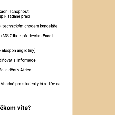
kační schopnosti
up k zadané práci
ně-technickým chodem kanceláře
C (MS Office, především
Excel
,
 alespoň angličtiny)
plňovat si informace
ci a dění v Africe
Vhodné pro studenty či rodiče na
někom víte?