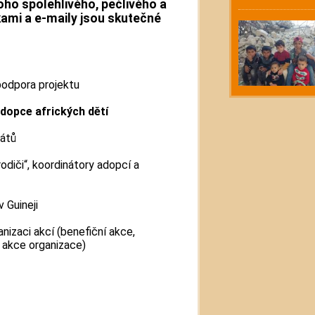
ho spolehlivého, pečlivého a
kami a e-maily jsou skutečné
podpora projektu
dopce afrických dětí
nátů
odiči“, koordinátory adopcí a
 Guineji
nizaci akcí (benefiční akce,
é akce organizace)