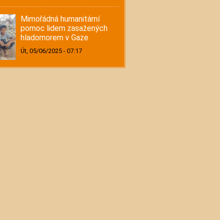
Mimořádná humanitární
pomoc lidem zasažených
hladomorem v Gaze
Út, 05/06/2025 - 07:17