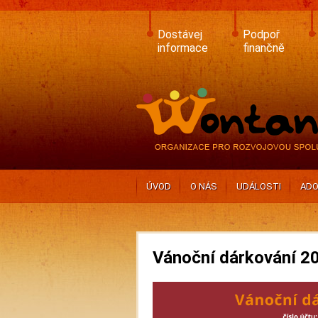
Skip
to
main
Dostávej
Podpoř
content
informace
finančně
ÚVOD
O NÁS
UDÁLOSTI
ADO
Vánoční dárkování 2