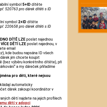
abilní symbol
5+ID
dítěte
apř. 520763 pro dárek dítěti s ID
ilní symbol
2+ID
dítěte
apř. 220658 pro dárek dítěti s ID
EDNO DÍTĚ
LZE
poslat najednou
o
VÍCE DĚTÍ
LZE
poslat najednou, v
ete email
cz
), kde budou napsána ID všech
 dárek jim chcete koupit
ě (bez výběru konkrétního dítěte), při
árkování“ a my dáreček přiřadíme
ejména pro děti, které nejsou
ukládají automaticky
účet dárek zakoupí koordinátor v
ných dětí najdete na jejich profilech
mu dětí v adopci