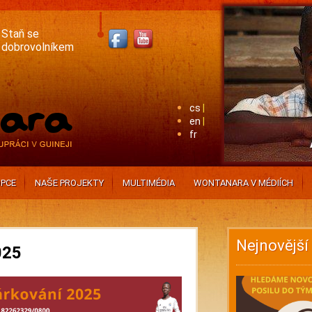
Staň se
dobrovolníkem
cs
en
fr
PCE
NAŠE PROJEKTY
MULTIMÉDIA
WONTANARA V MÉDIÍCH
Nejnovější
025