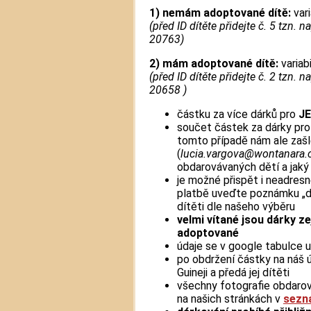
1)
nemám adoptované dítě:
vari
(před ID dítěte přidejte č. 5 tzn. n
20763)
2) mám adoptované dítě:
variab
(před ID dítěte přidejte č. 2 tzn. n
20658 )
částku za více dárků pro
J
součet částek za dárky pr
tomto případě nám ale zašl
(
lucia.vargova@wontanara.
obdarovávaných dětí a jaký
je možné přispět i neadresn
platbě uveďte poznámku „d
dítěti dle našeho výběru
velmi vítané jsou dárky z
adoptované
údaje se v google tabulce 
po obdržení částky na náš 
Guineji a předá jej dítěti
všechny fotografie obdarova
na našich stránkách v
sezna