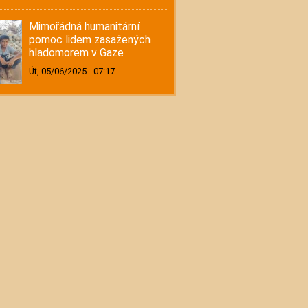
Mimořádná humanitární
pomoc lidem zasažených
hladomorem v Gaze
Út, 05/06/2025 - 07:17