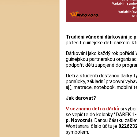
Tradiční vánoční dárkování je 
potěšit guinejské děti dárkem, kte
Dárkování jako každý rok pořádá 
guinejskou partnerskou organizac
podpořit děti zapojené do progr
Děti a studenti dostanou dárky ty
pomůcky, základní pracovní vybave
aj.), matrace, notebook, mobilní t
Jak darovat?
V seznamu dětí a dárků
si vyber
se vepište do kolonky "DÁREK 1-
p. Novotná
). Danou částku zašle
Wontanara: číslo účtu je
822623
symbolem: