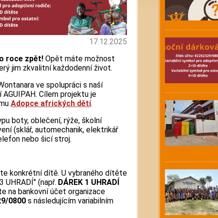
17.12.2025
po roce zpět!
Opět máte možnost
rý jim zkvalitní každodenní život.
Wontanara ve spolupráci s naší
í AGUIPAH. Cílem projektu je
amu
Adopce afrických dětí
.
pu boty, oblečení, rýže, školní
ní (sklář, automechanik, elektrikář
elefon nebo šicí stroj.
te konkrétní dítě. U vybraného dítěte
3 UHRADÍ" (např.
DÁREK 1 UHRADÍ
te na bankovní účet organizace
29/0800
s následujícím variabilním