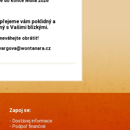
ně do konce ledna 2026
řejeme vám poklidný a
ný s Vašimi blízkými.
neváhejte obrátit!
.vargova@wontanara.cz
Zapoj se:
Dostávej informace
Podpoř finančně