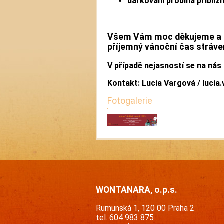
dárkování probíhá přibliž
Všem Vám moc děkujeme a p
příjemný vánoční čas stráve
V případě nejasností se na nás 
Kontakt: Lucia Vargová /
lucia
Fotogalerie
WONTANARA, o.p.s.
Rumunská 1, 120 00 Praha 2
tel. 604 983 875