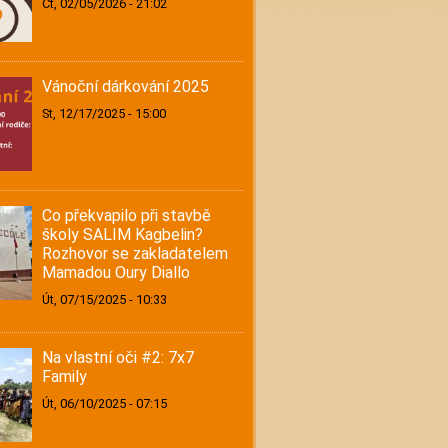
Čt, 02/05/2026 - 21:02
Vánoční dárkování 2025
St, 12/17/2025 - 15:00
Co překvapilo při stavbě
školy SALIM Kagbelin?
Rozhovor se zakladatelem
Mamadou Oury Diallo
Út, 07/15/2025 - 10:33
Na vlastní oči #2: 7x7
Family
Út, 06/10/2025 - 07:15