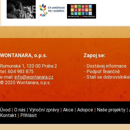
WONTANARA, o.p.s.
Zapoj se:
Rumunská 1, 120 00 Praha 2
Dostávej informace
tel. 604 983 875
Podpoř finančně
e-mail:
info@wontanara.cz
Staň se dobrovolník
© 2020 Wontanara, o.p.s.
Úvod
O nás
Výroční zprávy
Akce
Adopce
Naše projekty
Kontakt
Přihlásit