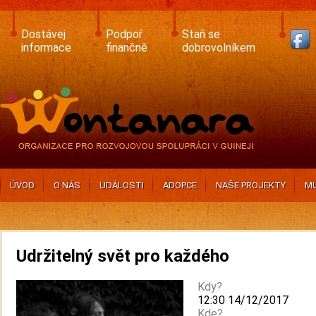
Skip
to
main
Dostávej
Podpoř
Staň se
content
informace
finančně
dobrovolníkem
ÚVOD
O NÁS
UDÁLOSTI
ADOPCE
NAŠE PROJEKTY
MU
Udržitelný svět pro každého
Kdy?
12:30 14/12/2017
Kde?