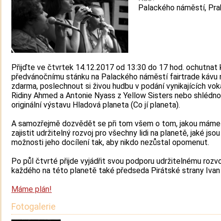
Palackého náměstí, Pra
Přijďte ve čtvrtek 14.12.2017 od 13:30 do 17 hod. ochutnat
předvánočnímu stánku na Palackého náměstí fairtrade kávu 
zdarma, poslechnout si živou hudbu v podání vynikajících vok
Ridiny Ahmed a Antonie Nyass z Yellow Sisters nebo shlédn
originální výstavu Hladová planeta (Co jí planeta).
A samozřejmě dozvědět se při tom všem o tom, jakou máme
zajistit udržitelný rozvoj pro všechny lidi na planetě, jaké jso
možnosti jeho docílení tak, aby nikdo nezůstal opomenut.
Po půl čtvrté přijde vyjádřit svou podporu udržitelnému rozvo
každého na této planetě také předseda Pirátské strany Ivan
Máme plán!
Fotogalerie