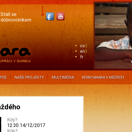
Staň se
dobrovolníkem
cs
en
fr
PCE
NAŠE PROJEKTY
MULTIMÉDIA
WONTANARA V MÉDIÍCH
každého
Kdy?
12:30 14/12/2017
Kde?