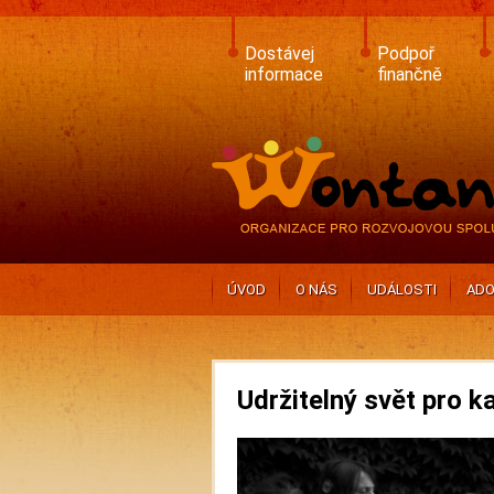
Skip
to
main
Dostávej
Podpoř
content
informace
finančně
ÚVOD
O NÁS
UDÁLOSTI
ADO
Udržitelný svět pro 