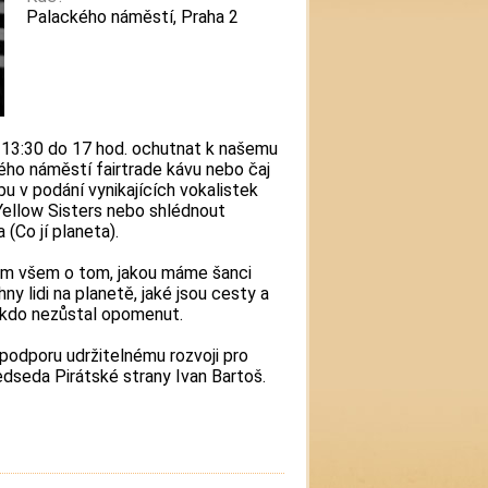
Palackého náměstí, Praha 2
d 13:30 do 17 hod. ochutnat k našemu
ho náměstí fairtrade kávu nebo čaj
u v podání vynikajících vokalistek
Yellow Sisters nebo shlédnout
 (Co jí planeta).
om všem o tom, jakou máme šanci
hny lidi na planetě, jaké jsou cesty a
nikdo nezůstal opomenut.
u podporu udržitelnému rozvoji pro
dseda Pirátské strany Ivan Bartoš.