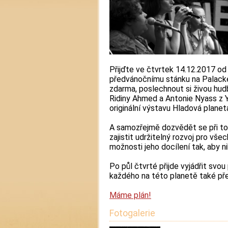
Přijďte ve čtvrtek 14.12.2017 o
předvánočnímu stánku na Palacké
zdarma, poslechnout si živou hudb
Ridiny Ahmed a Antonie Nyass z 
originální výstavu Hladová planeta
A samozřejmě dozvědět se při t
zajistit udržitelný rozvoj pro všec
možnosti jeho docílení tak, aby 
Po půl čtvrté přijde vyjádřit svo
každého na této planetě také pře
Máme plán!
Fotogalerie