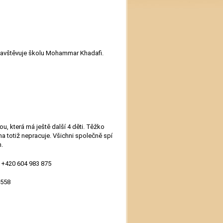
 navštěvuje školu Mohammar Khadafi.
, která má ještě další 4 děti. Těžko
ma totiž nepracuje. Všichni společně spí
.
l. +420 604 983 875
 558