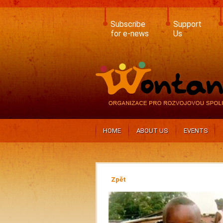
Skip
to
main
Subscribe
Support
content
for e-news
Us
HOME
ABOUT US
EVENTS
Zpět