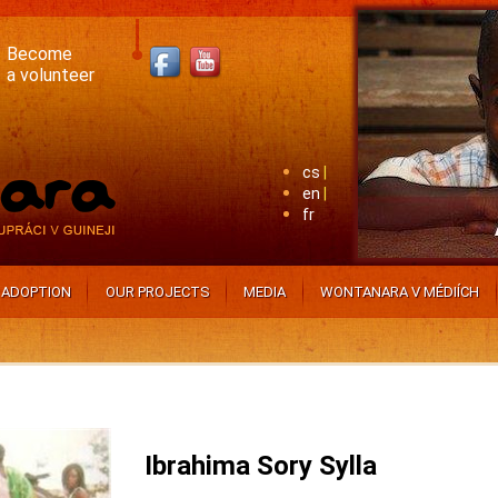
Become
a volunteer
cs
en
fr
ADOPTION
OUR PROJECTS
MEDIA
WONTANARA V MÉDIÍCH
Ibrahima Sory Sylla