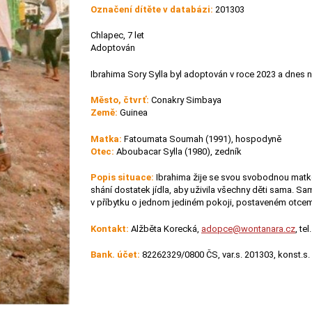
Označení dítěte v databázi:
201303
Chlapec, 7 let
Adoptován
Ibrahima Sory Sylla byl adoptován v roce 2023 a dnes
Město, čtvrť:
Conakry Simbaya
Země:
Guinea
Matka:
Fatoumata Soumah (1991), hospodyně
Otec:
Aboubacar Sylla (1980), zedník
Popis situace:
Ibrahima žije se svou svobodnou matkou
shání dostatek jídla, aby uživila všechny děti sama. Sa
v příbytku o jednom jediném pokoji, postaveném otcem
Kontakt:
Alžběta Korecká,
adopce@wontanara.cz
, te
Bank. účet:
82262329/0800 ČS, var.s. 201303, konst.s.