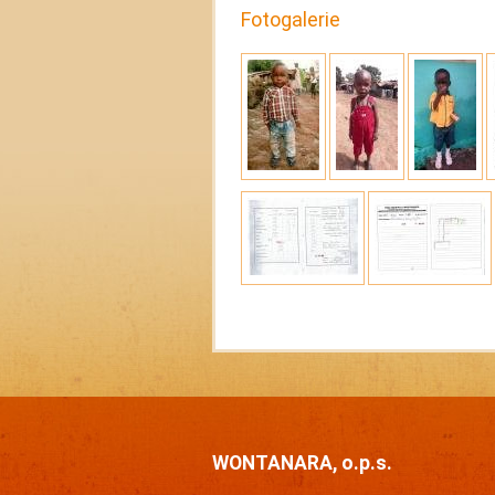
Fotogalerie
WONTANARA, o.p.s.