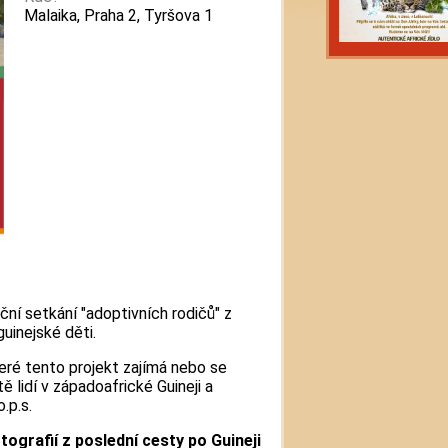
Malaika, Praha 2, Tyršova 1
ní setkání "adoptivních rodičů" z
guinejské děti.
teré tento projekt zajímá nebo se
ě lidí v západoafrické Guineji a
.p.s.
tografií z poslední cesty po Guineji