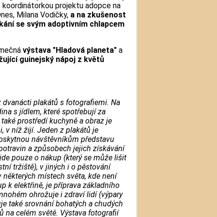
 koordinátorkou projektu adopce na
nes, Milana Vodičky,
a na zkušenost
etkání se svým adoptivním chlapcem
imečná
výstava "Hladová planeta"
a
ující guinejský nápoj z květů
 dvanácti plakátů s fotografiemi. Na
na s jídlem, které spotřebují za
také prostředí kuchyně a obraz je
 v níž žijí. Jeden z plakátů je
 poskytnou návštěvníkům představu
 potravin a způsobech jejich získávání
 jde pouze o nákup (který se může lišit
í tržiště), v jiných i o pěstování
k v některých místech světa, kde není
p k elektřině, je příprava základního
v mnohém ohrožuje i zdraví lidí (výpary
uje také srovnání bohatých a chudých
ů na celém světě. Výstava fotografií