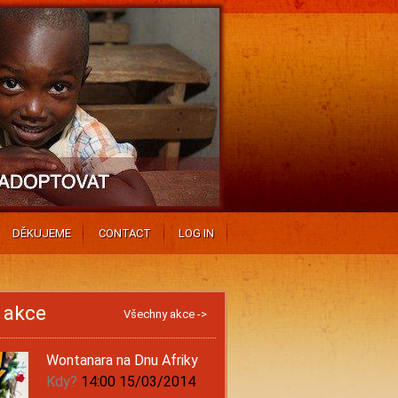
DĚKUJEME
CONTACT
LOG IN
í akce
Všechny akce ->
Wontanara na Dnu Afriky
Kdy?
14:00 15/03/2014