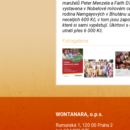
manželů Peter Menzela a Faith D'
vystavena v Nobelově mírovém ce
rodina Namgayových v Bhutánu utr
necelých 600 Kč, v tom jsou započ
které si sami vypěstují. Ukirtovi
utratí přes 6 000 Kč.
Fotogalerie
WONTANARA, o.p.s.
Rumunská 1, 120 00 Praha 2