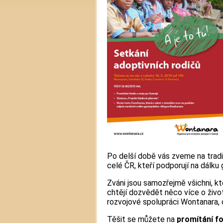
Po delší době vás zveme na tradič
celé ČR, kteří podporují na dálku 
Zváni jsou samozřejmě všichni, k
chtějí dozvědět něco více o život
rozvojové spolupráci Wontanara, o
Těšit se můžete na
promítání fo