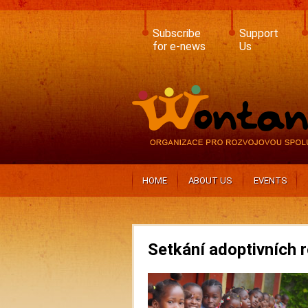
Skip
to
main
Subscribe
Support
content
for e-news
Us
HOME
ABOUT US
EVENTS
Setkání adoptivních 