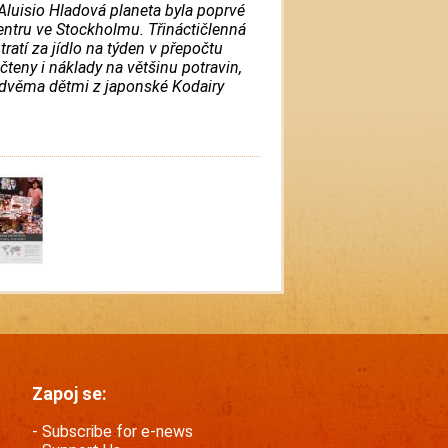
Aluisio Hladová planeta byla poprvé
ntru ve Stockholmu. Třináctičlenná
atí za jídlo na týden v přepočtu
teny i náklady na většinu potravin,
 s dvěma dětmi z japonské Kodairy
Zapoj se:
Subscribe for e-news