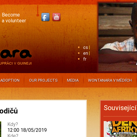
Become
a volunteer
cs
en
fr
ADOPTION
OUR PROJECTS
MEDIA
WONTANARA V MÉDIÍCH
Souvisejíc
rodičů
Kdy?
12:00 18/05/2019
Kde?