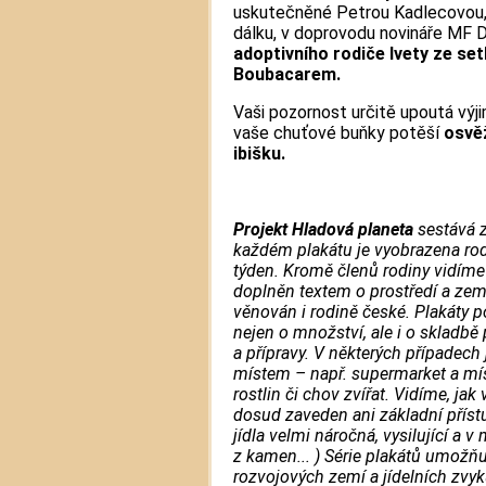
uskutečněné Petrou Kadlecovou,
dálku, v doprovodu novináře MF D
adoptivního rodiče Ivety ze s
Boubacarem.
Vaši pozornost určitě upoutá výj
vaše chuťové buňky potěší
osvěž
ibišku.
Projekt Hladová planeta
sestává z
každém plakátu je vyobrazena rodi
týden. Kromě členů rodiny vidíme 
doplněn textem o prostředí a zemi,
věnován i rodině české. Plakáty
nejen o množství, ale i o skladbě
a přípravy. V některých případech
místem – např. supermarket a místn
rostlin či chov zvířat. Vidíme, ja
dosud zaveden ani základní přístu
jídla velmi náročná, vysilující a 
z kamen... ) Série plakátů umožň
rozvojových zemí a jídelních zvyk