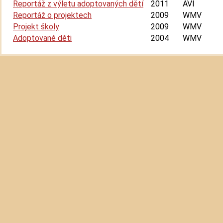
Reportáž z výletu adoptovaných dětí
2011
AVI
Reportáž o projektech
2009
WMV
Projekt školy
2009
WMV
Adoptované děti
2004
WMV