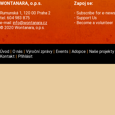
WONTANARA, o.p.s.
Zapoj se:
Rumunská 1, 120 00 Praha 2
Subscribe for e-new
tel. 604 983 875
Support Us
e-mail:
info@wontanara.cz
Become a volunteer
© 2020 Wontanara, o.p.s.
Úvod
O nás
Výroční zprávy
Events
Adopce
Naše projekt
Kontakt
Přihlásit