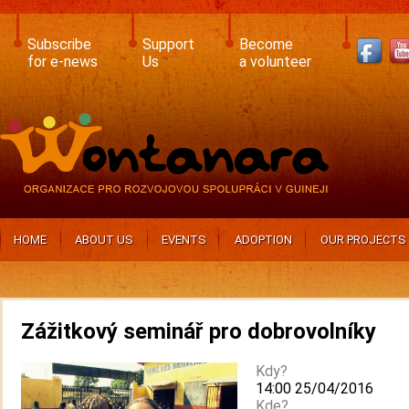
Skip
to
main
Subscribe
Support
Become
content
for e-news
Us
a volunteer
HOME
ABOUT US
EVENTS
ADOPTION
OUR PROJECTS
Zážitkový seminář pro dobrovolníky
Kdy?
14:00 25/04/2016
Kde?