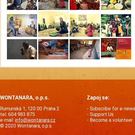
WONTANARA, o.p.s.
Zapoj se:
Rumunská 1, 120 00 Praha 2
Subscribe for e-new
tel. 604 983 875
Support Us
e-mail:
info@wontanara.cz
Become a volunteer
© 2020 Wontanara, o.p.s.