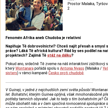
Prostor Malaika, Tyršov
2
Fenomén Afrika aneb Chudoba je relativní
Naplňuje Tě dobrovolnictví? Chceš najít přesah a smysl 
práce? Láká Tě africká kultura? Rád by ses podílel na na
projektech? Zajímá Tě
stáž na dálku
?
Pokud ano, srdečně Tě zveme na náš interaktivní zážitkový s
který
Wontanara
pořádá spolu s
Antonia Nyass
(Malaika /
Ye
sisters
) v rámci kampaně
Česko proti chudobě
.
.........................................................................................................................
V Guineji, v jedné z nejchudších zemí světa působí Wontanara
let. Bohatství, kterým Guinea oplývá, však mnohonásobně př
potřeby tamních obyvatel. Jak to tedy s tím bohatstvím je? 
může obohatit nás a v čem spočívá rovnocenná spolupráce s