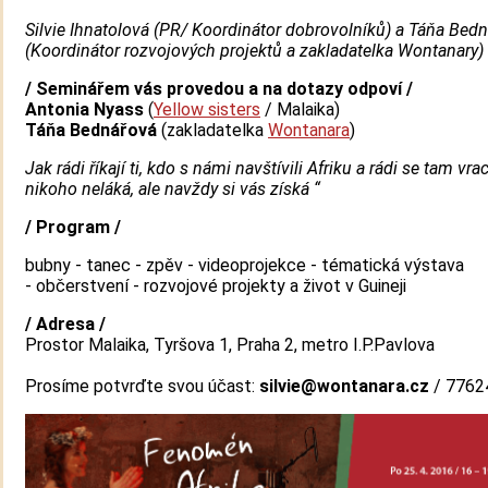
Silvie Ihnatolová (PR/ Koordinátor dobrovolníků) a Táňa Bed
(Koordinátor rozvojových projektů a zakladatelka Wontanary)
/ Seminářem vás provedou a na dotazy odpoví /
Antonia Nyass
(
Yellow sisters
/ Malaika)
Táňa Bednářová
(zakladatelka
Wontanara
)
Jak rádi říkají ti, kdo s námi navštívili Afriku a rádi se tam vra
nikoho neláká, ale navždy si vás získá “
/ Program /
bubny - tanec - zpěv - videoprojekce - tématická výstava
- občerstvení - rozvojové projekty a život v Guineji
/ Adresa /
Prostor Malaika, Tyršova 1, Praha 2, metro I.P.Pavlova
Prosíme potvrďte svou účast:
silvie@wontanara.cz
/ 7762