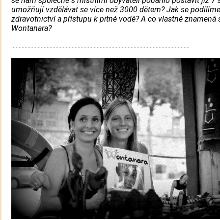
se nám společně s místními obyvateli podařilo postavit již 7 š
umožňují vzdělávat se více než 3000 dětem? Jak se podílím
zdravotnictví a přístupu k pitné vodě? A co vlastně znamená 
Wontanara?
.........................................................................................................................