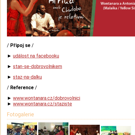
/
Připoj se
/
►
událost na facebooku
►
stan-se-dobrovolnikem
►
staz-na-dalku
/
Reference
/
►
www.wontanara.cz/
dobrovolnici
►
www.wontanara.cz/
staziste
Fotogalerie