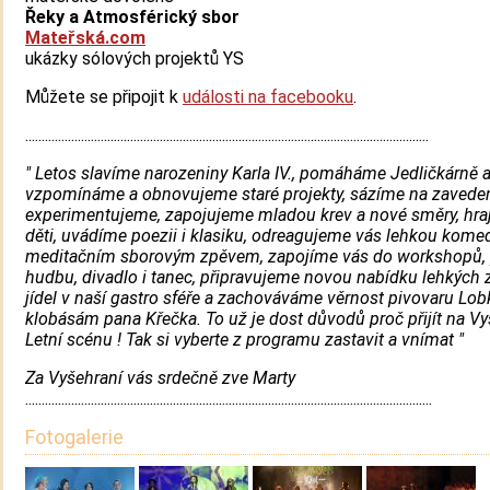
Řeky a Atmosférický sbor
Mateřská.com
ukázky sólových projektů YS
Můžete se připojit k
události na facebooku
.
...........................................................................................................................
" Letos slavíme narozeniny Karla IV., pomáháme Jedličkárně a
vzpomínáme a obnovujeme staré projekty, sázíme na zaveden
experimentujeme, zapojujeme mladou krev a nové směry, hra
děti, uvádíme poezii i klasiku, odreagujeme vás lehkou kome
meditačním sborovým zpěvem, zapojíme vás do workshopů, 
hudbu, divadlo i tanec, připravujeme novou nabídku lehkých 
jídel v naší gastro sféře a zachováváme věrnost pivovaru Lo
klobásám pana Křečka. To už je dost důvodů proč přijít na V
Letní scénu ! Tak si vyberte z programu zastavit a vnímat "
Za Vyšehraní vás srdečně zve Marty
............................................................................................................................
Fotogalerie