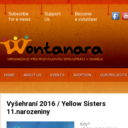
Skip
to
main
Subscribe
Support
Become
content
for e-news
Us
a volunteer
HOME
ABOUT US
EVENTS
ADOPTION
OUR PROJECTS
Vyšehraní 2016 / Yellow Sisters
11.narozeniny
Kdy?