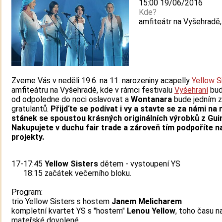
15:00 19/06/2016
Kde?
amfiteátr na Vyšehradě,
Zveme Vás v neděli 19.6. na 11. narozeniny acapelly
Yellow S
amfiteátru na Vyšehradě, kde v rámci festivalu
Vyšehraní
bud
od odpoledne do noci oslavovat a
Wontanara
bude jedním z
gratulantů.
Přijďte se podívat i vy a stavte se za námi na 
stánek se spoustou krásných originálních výrobků z Gui
Nakupujete v duchu fair trade a zároveň tím podpoříte n
projekty.
17-17:45
Yellow Sisters
dětem - vystoupení YS
18:15 začátek večerního bloku.
Program:
trio Yellow Sisters s hostem
Janem Melicharem
kompletní kvartet YS s "hostem"
Lenou Yellow
, toho času n
mateřské dovolené