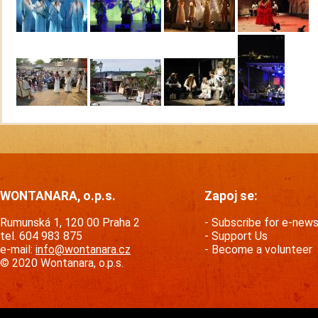
WONTANARA, o.p.s.
Zapoj se:
Rumunská 1, 120 00 Praha 2
Subscribe for e-new
tel. 604 983 875
Support Us
e-mail:
info@wontanara.cz
Become a volunteer
© 2020 Wontanara, o.p.s.