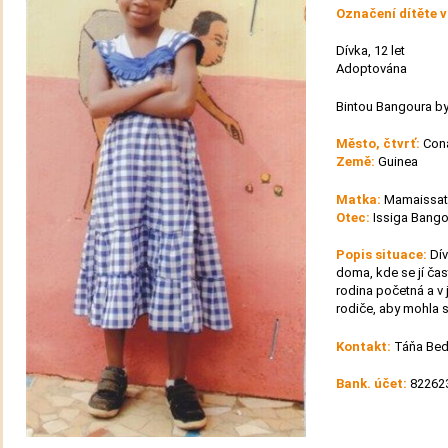
Označení dítěte 
Dívka, 12 let
Adoptována
Bintou Bangoura by
Město, čtvrť:
Con
Země:
Guinea
Matka:
Mamaissata
Otec:
Issiga Bangou
Popis situace:
Dív
doma, kde se jí ča
rodina početná a v 
rodiče, aby mohla s
Kontakt:
Táňa Bed
Bank. účet:
822623