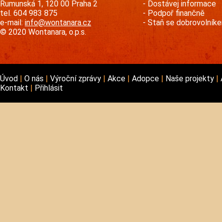
Rumunská 1, 120 00 Praha 2
Dostávej informace
tel. 604 983 875
Podpoř finančně
e-mail:
info@wontanara.cz
Staň se dobrovolník
© 2020 Wontanara, o.p.s.
Úvod
O nás
Výroční zprávy
Akce
Adopce
Naše projekty
Kontakt
Přihlásit