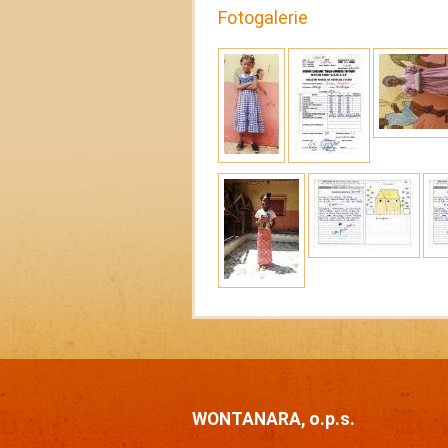
Fotogalerie
WONTANARA, o.p.s.