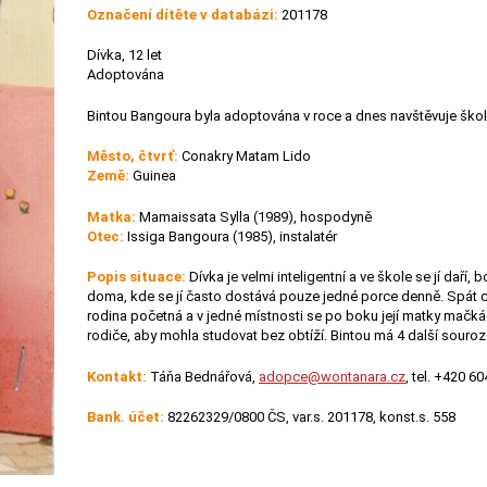
Označení dítěte v databázi:
201178
Dívka, 12 let
Adoptována
Bintou Bangoura byla adoptována v roce a dnes navštěvuje škol
Město, čtvrť:
Conakry Matam Lido
Země:
Guinea
Matka:
Mamaissata Sylla (1989), hospodyně
Otec:
Issiga Bangoura (1985), instalatér
Popis situace:
Dívka je velmi inteligentní a ve škole se jí daří, 
doma, kde se jí často dostává pouze jedné porce denně. Spát c
rodina početná a v jedné místnosti se po boku její matky mačká 
rodiče, aby mohla studovat bez obtíží. Bintou má 4 další souro
Kontakt:
Táňa Bednářová,
adopce@wontanara.cz
, tel. +420 6
Bank. účet:
82262329/0800 ČS, var.s. 201178, konst.s. 558