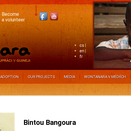
Become
a volunteer
cs
en
fr
ADOPTION
OUR PROJECTS
MEDIA
WONTANARA V MÉDIÍCH
Bintou Bangoura