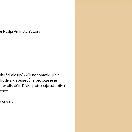
u Hadja Aminata Yattara.
bohužel ale trpí kvůli nedostatku jídla
hodívá k sousedům, protože je její
několik dětí. Dívka potřebuje adoptivní
zence.
04 983 875