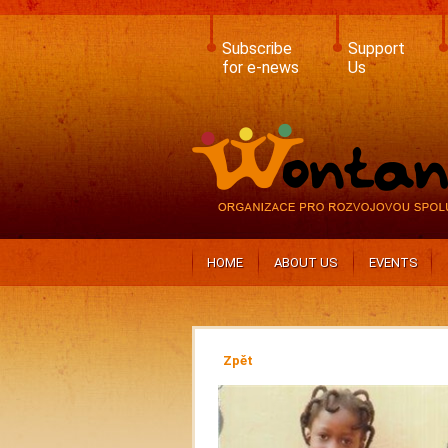
Skip
to
main
Subscribe
Support
content
for e-news
Us
HOME
ABOUT US
EVENTS
Zpět