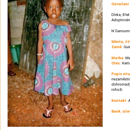
Označení 
Dívka, 8 let
Adoptován
N´Ganouma 
Město, čt
Země:
Gui
Matka:
Ma
Otec:
Kemo
Popis sit
nezaměstna
dohromady 
rohoži.
Kontakt:
Bank. úče