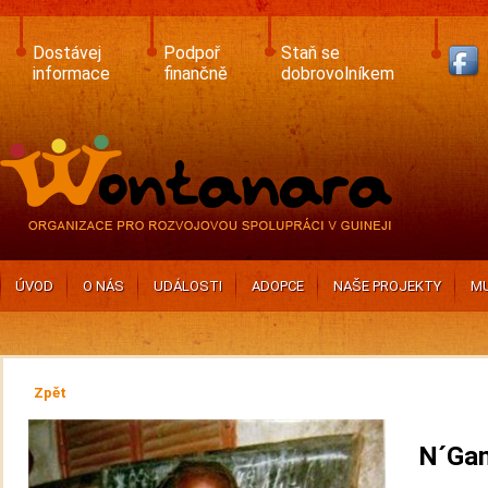
Skip
to
main
Dostávej
Podpoř
Staň se
content
informace
finančně
dobrovolníkem
ÚVOD
O NÁS
UDÁLOSTI
ADOPCE
NAŠE PROJEKTY
MU
Zpět
N´Ga