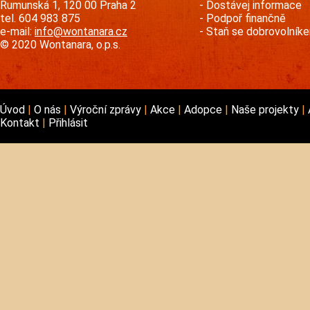
Rumunská 1, 120 00 Praha 2
Dostávej informace
tel. 604 983 875
Podpoř finančně
e-mail:
info@wontanara.cz
Staň se dobrovolník
© 2020 Wontanara, o.p.s.
Úvod
O nás
Výroční zprávy
Akce
Adopce
Naše projekty
Kontakt
Přihlásit