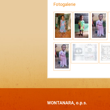
Fotogalerie
WONTANARA, o.p.s.