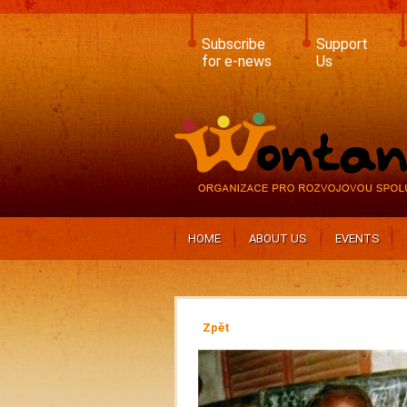
Skip
to
main
Subscribe
Support
content
for e-news
Us
HOME
ABOUT US
EVENTS
Zpět