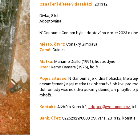
Označení dítěte v databázi:
201312
Dívka, 8 let
Adoptována
N´Ganouma Camara byla adoptována v roce 2023 a dne
Město, čtvrť:
Conakry Simbaya
Země:
Guinea
Matka:
Mariame Diallo (1991), hospodyně
Otec:
Kemo Camara (1976), řidič
Popis situace:
N´Ganouma je klidná holčička, která žije
nezaměstnaný a její matka tak obstarává obživu pro rod
dohromady více než dva pokrmy denně, a v příbytku o je
rohoži.
Kontakt:
Alžběta Korecká,
adopce@wontanara.cz
, te
Bank. účet:
82262329/0800 ČS, var.s. 201312, konst.s.