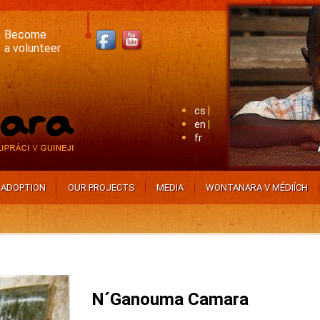
Become
a volunteer
cs
en
fr
ADOPTION
OUR PROJECTS
MEDIA
WONTANARA V MÉDIÍCH
N´Ganouma Camara