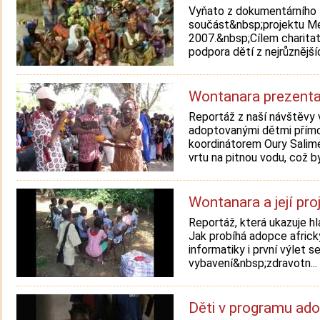
Vyňato z dokumentárního 
součást&nbsp;projektu Me
2007.&nbsp;Cílem charitat
podpora dětí z nejrůznějších
Wontanara prezenta
Reportáž z naší návštěvy v
adoptovanými dětmi přímo v
koordinátorem Oury Salime
vrtu na pitnou vodu, což by
Wontanara a její proj
Reportáž, která ukazuje hl
Jak probíhá adopce africk
informatiky i první výlet 
vybavení&nbsp;zdravotn...
Děti v programu ado