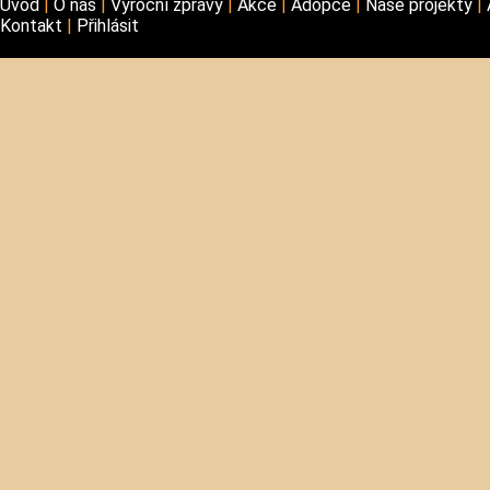
Úvod
O nás
Výroční zprávy
Akce
Adopce
Naše projekty
Kontakt
Přihlásit