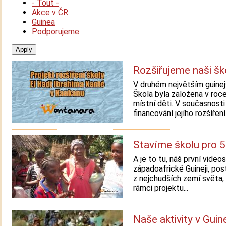
- Tout -
Akce v ČR
Guinea
Podporujeme
Rozšiřujeme naši šk
V druhém největším guinej
Škola byla založena v roc
místní děti. V současnosti
financování jejího rozšíření. 
Stavíme školu pro 50
A je to tu, náš první vide
západoafrické Guineji, post
z nejchudších zemí světa, 
rámci projektu...
Naše aktivity v Guine