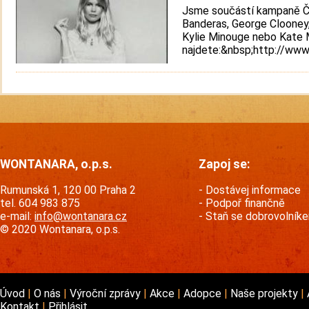
Jsme součástí kampaně Če
Banderas, George Clooney,
Kylie Minouge nebo Kate 
najdete:&nbsp;http://www
WONTANARA, o.p.s.
Zapoj se:
Rumunská 1, 120 00 Praha 2
Dostávej informace
tel. 604 983 875
Podpoř finančně
e-mail:
info@wontanara.cz
Staň se dobrovolník
© 2020 Wontanara, o.p.s.
Úvod
O nás
Výroční zprávy
Akce
Adopce
Naše projekty
Kontakt
Přihlásit