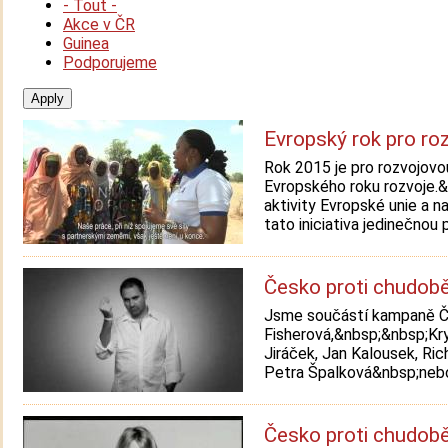
- Tout -
Akce v ČR
Guinea
Podporujeme
Evropský rok pro ro
Rok 2015 je pro rozvojov
Evropského roku rozvoje.&
aktivity Evropské unie a 
tato iniciativa jedinečnou př
Česko proti chudob
Jsme součástí kampaně Čes
Fisherová,&nbsp;&nbsp;Kr
Jiráček, Jan Kalousek, Rich
Petra Špalková&nbsp;nebo 
Česko proti chudobě